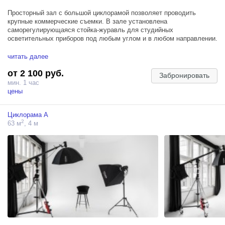
Просторный зал с большой циклорамой позволяет проводить
крупные коммерческие съемки. В зале установлена
саморегулирующаяся стойка-журавль для студийных
осветительных приборов под любым углом и в любом направлении.
В зале также комфортно проводить мастер-классы.
читать далее
от 2 100 руб.
ЛОКАЦИИ:
Забронировать
мин. 1 час
– белая циклорама;
цены
– разнообразные стулья и кресла для фотосессий;
– гримерное место;
Циклорама А
– цветные фоны (НАЛИЧИЕ ЦВЕТОВ УТОЧНЯЙТЕ У НАШИХ
2
63 м
, 4 м
АДМИНИСТРАТОРОВ ПЕРЕД БРОНИРОВАНИЕМ);
– блэкаут шторы.
Дополнительное оборудование в аренду предоставляется по
предварительному запросу Администратору студии.
Ознакомится с правилами нашей фотостудии вы можете по ссылке.