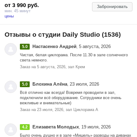
от 3 990 руб.
- AI-ретушь: все фото - в двух вариантах обработки;
Забронировать
- цветные бумажные фоны;
мин. 45 минут
- доп. реквизит.
цены
Мы используем систему, в которой ваши личные кадры видны
только вам. От съёмки до финальной обработки — никакого
Отзывы о студии Daily Studio (1536)
человеческого вмешательства.
Настасенко Андрей
5 августа, 2026
Продолжительность съемки составляет 55 минут, из которых 10
5.0
,
минут отводятся на технический инструктаж по залу.
Чистая, белая циклорама. После 11.30 в зале солнечного
света немного.
Заказ на 5 августа, 2026, зал Крем
Блохина Алёна
23 июля, 2026
5.0
,
Всё отлично как всегда! Вовремя проводили в зал,
подключили всё оборудование. Сотрудники все очень
вежливые и внимательные)
Заказ на 23 июля, 2026, зал Циклорама А
Елизавета Молодых
19 июля, 2026
4.2
,
Было очень душно и в зале «Мишель» разводы на диванах