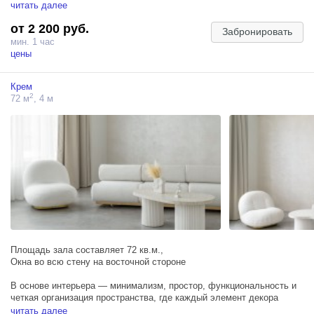
читать далее
Зал Монохром — просторный светлый зал в стиле современного
от 2 200 руб.
минимализма с дизайнерской мебелью, контрастными акцентами и
Забронировать
стильными деталями.
мин. 1 час
цены
Идеален для контент-съемки, индивидуальной фотосессии и
лукбуков.
Крем
2
72 м
, 4 м
ЛОКАЦИИ:
— серый диван необычной формы с металлическим торшером;
— красное кресло с металлическим журнальным столиком на фоне
металлической настенной вставки с подсветкой;
— белая софа с необычными люстрами;
— офисная зона;
— школьная локация;
— красное баскетбольное кольцо с кристаллами вместо сетки.
Площадь зала составляет 72 кв.м.,
Окна во всю стену на восточной стороне
В основе интерьера — минимализм, простор, функциональность и
четкая организация пространства, где каждый элемент декора
имеет свое место.
читать далее