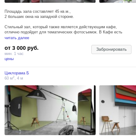
Площадь зала составляет 45 кв.м.,
2 больших окна на западной стороне.
Стильный зал, который также является действующим кафе,
отлично подойдет для тематических фотосъемок. В Кафе есть
барная стойка (остается действующей на время съемки), кофейные
читать далее
столики, стильная декоративная стена. В зале также удобно
от 3 000 руб.
проводить мастер-классы и семинары.
Забронировать
Зона кафе ограждается ширмой, доступ в бар остается только у
мин. 1 час
бармена.
цены
Локации:
Циклорама Б
– фактурная черная стена с надписями;
2
60 м
, 4 м
– диваны, стулья, столы;
– телевизор;
– барная стойка (доступ за барную стойку остается только у
бармена).