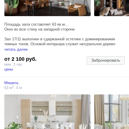
оттенка;
— зона с пышной елкой и новогодними подарками на фоне
воздушной ткани и гирлянд;
— искусственный камин с новогодним декором.
Площадь зала составляет 63 кв.м.,
Окно во всю стену на западной стороне.
Зал 17/11 выполнен в сдержанной эстетике с доминированием
темных тонов. Основой интерьера служит натуральное дерево
теплых, глубоких оттенков, которое создаёт атмосферу камерности
читать далее
и уюта.
от 2 100 руб.
Забронировать
Подойдет для семейной, индивидуальной и фотосессии для двоих.
мин. 1 час
цены
ЛОКАЦИИ:
— зона с паровым камином, встроенным в фактурную стену,
Мишель
деревянными полками, креслом и ковром;
2
63 м
, 4 м
— гостевая зона с бежевым диваном, круглым журнальным на
фоне абстрактной картины;
— зона с рабочим деревянным столом и кожаным креслом на фоне
фактурной стены с деревянными вставками;
— большое панорамное окно.