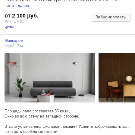
сдержанными элементами русского народного стиля.
читать далее
от 2 100 руб.
Подойдет для индивидуальной, семейной, детской и фотосесии
Забронировать
для двоих.
мин. 1 час
цены
ЛОКАЦИИ:
— светлая кухня в деревенском стиле;
Монохром
— обеденная зона с сервировкой на 4 персоны;
2
55 м
, 2 м
— светлая деревянная лестница;
— качели;
— зона со светлым диваном, журнальным и столиком;
— зеркальная локация, имитирующая панорамные окна;
— большое панорамное окно.
Площадь зала составляет 55 кв.м.,
Окно во всю стену на западной стороне.
В зале установлена школьная локация! Успейте забронировать зал,
пока есть свободные окошки.