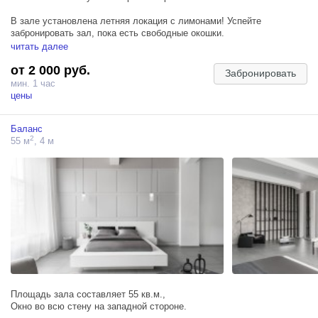
В зале установлена летняя локация с лимонами! Успейте
забронировать зал, пока есть свободные окошки.
читать далее
Мастерская — уютный зал, который переносит в атмосферу
от 2 000 руб.
старого загородного дома, где каждая деталь дышит теплом и
Забронировать
историей.
мин. 1 час
цены
Подойдет для индивидуальной,семейной и фотосессии для двоих.
Баланс
ЛОКАЦИИ:
2
55 м
, 4 м
— деревенская кухня с красивыми полочками и ящичками,
посудой;
— деревянный обеденный стол с сервировкой на четыре персоны;
— большое окно, выходящее на северную сторону;
— летняя локация с деревянной телегой и лимонами.
Площадь зала составляет 55 кв.м.,
Окно во всю стену на западной стороне.