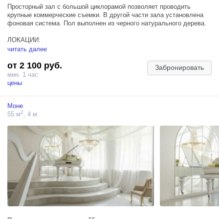
Просторный зал с большой циклорамой позволяет проводить
крупные коммерческие съемки. В другой части зала установлена
фоновая система. Пол выполнен из черного натурального дерева.
ЛОКАЦИИ:
— белая циклорама;
читать далее
— разнообразные стулья и кресла для фотосессий;
от 2 100 руб.
— цветные фоны (НАЛИЧИЕ ЦВЕТОВ УТОЧНЯЙТЕ У НАШИХ
Забронировать
АДМИНИСТРАТОРОВ ПЕРЕД БРОНИРОВАНИЕМ).
мин. 1 час
цены
Дополнительное оборудование в аренду предоставляется по
предварительному запросу Администратору студии.
Моне
Ознакомится с правилами нашей фотостудии вы можете по ссылке.
2
55 м
, 4 м