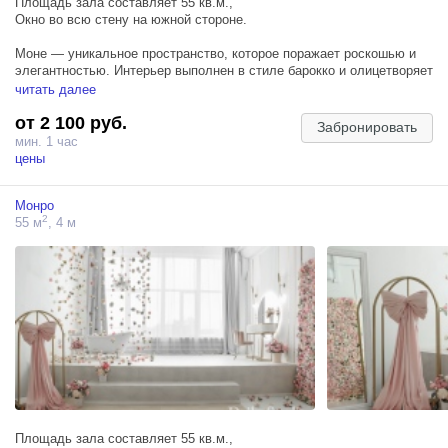
Площадь зала составляет 55 кв.м.,
Окно во всю стену на южной стороне.
Моне — уникальное пространство, которое поражает роскошью и
элегантностью. Интерьер выполнен в стиле барокко и олицетворяет
изящество. В зале преобладают светлые тона и материалы из
читать далее
хрусталя, мрамора и вуали.
от 2 100 руб.
Забронировать
Зал подходит для индивидуальной фотосессии и съемки для
мин. 1 час
двоих.
цены
ЛОКАЦИИ:
Монро
— зона с роялем цвета слоновой кости;
2
55 м
, 4 м
— софа под золотой хрустальной люстрой среди мраморных
колонн и полотен из вуали на фоне изображения в стиле эпохи
возрождения;
— зона с камином и мраморными колоннами в стиле барокко.
Площадь зала составляет 55 кв.м.,