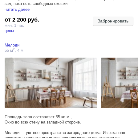
зал, пока есть свободные окошки.
Сода — светлый минималистичный зал, с дизайнерской мебелью
читать далее
разных форм, рельефными стенами и бумажными фонами.
от 2 200 руб.
Забронировать
Подойдет для контент съемки, индивидуальной и фотосессии для
мин. 1 час
двоих.
цены
ЛОКАЦИИ ЗАЛА:
Мелоди
— винтажная локация;
2
55 м
, 4 м
— зона с белым креслом и журнальными столиками на фоне
фактурной стены;
— система бумажных фонов (НАЛИЧИЕ ЦВЕТОВ УТОЧНЯЙТЕ У
НАШИХ АДМИНИСТРАТОРОВ ПЕРЕД БРОНИРОВАНИЕМ);
— блэкаут шторы.
Площадь зала составляет 55 кв.м.,
Окно во всю стену на западной стороне.
Мелоди — уютное пространство загородного дома. Изысканная
простота и теплота его интерьера гармонично сочетаются со