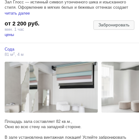
Зал Глосс — истинный символ утонченного шика и изысканного
стиля. Оформление в мягких белых и бежевых оттенках создает
ощущение легкости и благородства, а черные акценты вносят
читать далее
необходимый контраст и завершающую ноту элегантности.
от 2 200 руб.
Забронировать
Подойдет для индивидуальной, семейной и фотосессии для двоих.
мин. 1 час
цены
ЛОКАЦИИ:
— зона гостиной с диваном, журнальным столиком, камином и
Сода
настенными картинами;
2
81 м
, 4 м
— зона кухни светлых тонов со столешницей под камень
(ВНИМАНИЕ! Кухня нерабочая);
— обеденная зона с сервировкой на 4 персоны;
— декоративная стеновая панель под мрамор;
— колонны с декором под мрамор;
— большое панорамное окно.
Площадь зала составляет 82 кв.м.,
Окно во всю стену на западной стороне.
В зале установлена винтажная локация! Успейте забронировать