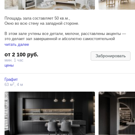
Площадь зала составляет 50 кв.м.,
Окно во всю стену на западной стороне.
В этом зале учтены все детали, мелочи, расставлены акценты —
это делает зал завершенной и абсолютно самостоятельной
локацией с несколькими зонами для съемки различных образов.
читать далее
Светлые молочные тона сохраняют в зале светлый естественный
от 2 100 руб.
свет в течение всего дня.
Забронировать
мин. 1 час
Софт идеально подойдет для семейной съемки, индивидуальной,
цены
для двоих и в "ожидании чуда" .
Графит
ЛОКАЦИИ:
2
63 м
, 4 м
— светлых тонов кровать с балдахином, прикроватными тумбами и
напольным зеркалом;
— большое панорамное окно с широким подоконником;
— зона с белым камином креслом и журнальным столиком;
— локация с белым детским шкафчиком;
— зона с пианино.