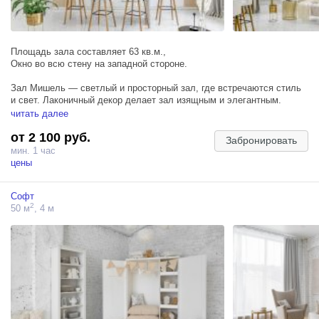
Площадь зала составляет 63 кв.м.,
Окно во всю стену на западной стороне.
Зал Мишель — светлый и просторный зал, где встречаются стиль
и свет. Лаконичный декор делает зал изящным и элегантным.
читать далее
Пространство идеально подойдет для индивидуальной, семейной и
от 2 100 руб.
фотосессии для двоих.
Забронировать
мин. 1 час
ЛОКАЦИИ:
цены
— светлых тонов кухня со столешницей под мрамор (ВНИМАНИЕ!
Кухня нерабочая);
Софт
— зона с диваном и большим зеркалом возле книжных полок с
2
50 м
, 4 м
множеством необычных дизайнерских украшений;
— локация с камином, креслами и круглым настенным зеркалом.