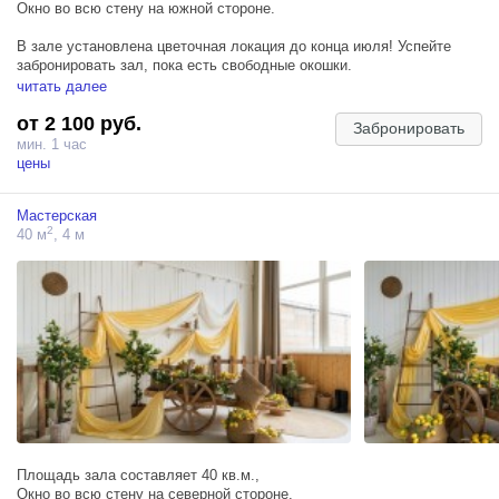
Окно во всю стену на южной стороне.
В зале установлена цветочная локация до конца июля! Успейте
забронировать зал, пока есть свободные окошки.
читать далее
Зал Монро - место, где каждый элемент интерьера поражает своей
от 2 100 руб.
роскошью и изяществом. Атмосфера стиля и шика пронизывает
Забронировать
каждый уголок этого зала, а необычные дизайнерские решения
мин. 1 час
делают пространство уникальным.
цены
Зал прекрасно подойдет для индивидуальной фотосессии, кадров
Мастерская
для»сбора невесты» и съемки для двоих.
2
40 м
, 4 м
ЛОКАЦИИ:
— роскошная ванна на подиуме с парящими цветами (ВНИМАНИЕ!
Ванна нерабочая);
— туалетный столик с настенным круглым зеркалом;
— стена из пионов;
— большая светлая гардеробная;
— большое панорамное окно.
Площадь зала составляет 40 кв.м.,
Окно во всю стену на северной стороне.