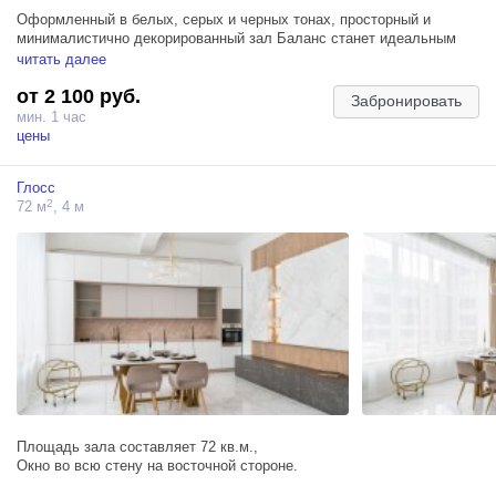
Оформленный в белых, серых и черных тонах, просторный и
минималистично декорированный зал Баланс станет идеальным
пространством для стильных кадров.
читать далее
от 2 100 руб.
Подойдет для индивидуальной, семейной, свадебной и фотосессии
Забронировать
для двоих.
мин. 1 час
цены
ЛОКАЦИИ:
— дизайнерская кровать на фоне графических панелей серого
Глосс
цвета;
2
72 м
, 4 м
— кресло в стиле хай-тек под роскошной люстрой;
— белый диван с кубическим столом на фоне мраморной стены с
зеркальными вставками;
— черное кожаное кресло и стеклянный журнальный столик на
фоне фактурной стены с черными полками;
— большое панорамное окно.
Площадь зала составляет 72 кв.м.,
Окно во всю стену на восточной стороне.