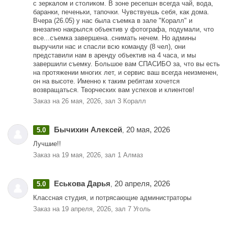
с зеркалом и столиком. В зоне ресепшн всегда чай, вода,
ложечек, посторонних предметов и следов от чего-то просыпанного
баранки, печеньки, тапочки. Чувствуешь себя, как дома.
или пролитого на поверхности, полы, мебель, стены и т.п.
Вчера (26.05) у нас была съемка в зале "Коралл" и
- В случае оставленных загрязнений/мусора после вашей аренды,
внезапно накрылся объектив у фотографа, подумали, что
услуга уборки гримёрного места после вас платная 500-50000 ₽ за
все...съемка завершена..снимать нечем. Но админы
уборку 1 места (в зависимости от загрязнений).
выручили нас и спасли всю команду (8 чел), они
представили нам в аренду объектив на 4 часа, и мы
завершили съемку. Большое вам СПАСИБО за, что вы есть
на протяжении многих лет, и сервис ваш всегда неизменен,
он на высоте. Именно к таким ребятам хочется
возвращаться. Творческих вам успехов и клиентов!
Заказ на 26 мая, 2026, зал 3 Коралл
Бычихин Алексей
20 мая, 2026
5.0
,
Лучшие!!
Заказ на 19 мая, 2026, зал 1 Алмаз
Еськова Дарья
20 апреля, 2026
5.0
,
Классная студия, и потрясающие администраторы
Заказ на 19 апреля, 2026, зал 7 Уголь