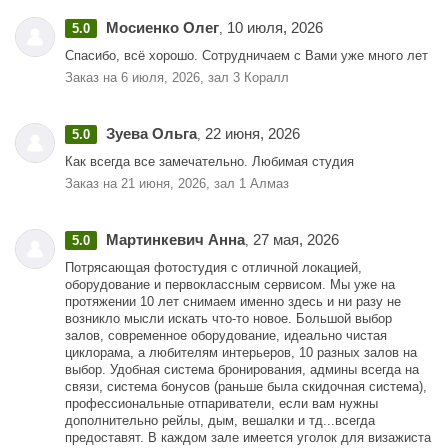
разделе "Цены".
использованных стаканчиков, салфеток, ватных дисков и палочек,
- В отдельном помещении находится VIP-гримёрка (402 офис). Все
ложечек, посторонних предметов и следов от чего-то просыпанного
Мосиенко Олег
10 июля, 2026
5.0
,
остальные гримёрные места находятся на ресепшенах НЕ в
или пролитого на поверхности, полы, мебель, стены и т.п.
отдельных помещениях, а в открытой для всех зоне.
Спасибо, всё хорошо. Сотрудничаем с Вами уже много лет
- В случае оставленных загрязнений/мусора после вашей аренды,
- Забронировать любые гримёрные места можно в календаре.
услуга уборки гримёрного места после вас платная 500-50000 ₽ за
Заказ на 6 июля, 2026, зал 3 Коралл
уборку 1 места (в зависимости от загрязнений).
Ресепшен в 430 офисе: 1-5 (1 ближнее к администратору, 5 -
дальнее).
Зуева Ольга
22 июня, 2026
5.0
,
Ресепшен в 424 офисе: 6 (ближнее), 7 (дальнее), 8 ("запасное").
Ресепшен в 224 офисе: 9 (ближнее), 10 (в углу).
Как всегда все замечательно. Любимая студия
Офис 402: VIP-гримёрка (вся комната).
Заказ на 21 июня, 2026, зал 1 Алмаз
- Необходимо занимать именно то рабочее место, которое вами
заранее забронировано.
- Вам необходимо будет оплатить все фактически занятые места
Мартинкевич Анна
27 мая, 2026
(даже если там лежали только вещи, вы там просто сидели не
5.0
,
работая с клиентов и т.п.)
Потрясающая фотостудия с отличной локацией,
- В случае, если вы заранее не забронировали гримёрное место,
оборудование и первоклассным сервисом. Мы уже на
студия не может вам гарантировать его наличие или присутствие
протяжении 10 лет снимаем именно здесь и ни разу не
администратора к нужному вам времени.
возникло мысли искать что-то новое. Большой выбор
- Специально оборудованного места для переодевания на
залов, современное оборудование, идеально чистая
ресепшенах НЕ предусмотрено. При необходимости переодеться
циклорама, а любителям интерьеров, 10 разных залов на
можно воспользоваться свободными залами (по согласованию с
выбор. Удобная система бронирования, админы всегда на
администратором) или в уборной в любой момент без
связи, система бонусов (раньше была скидочная система),
согласований.
профессиональные отпариватели, если вам нужны
- После использования гримёрки всё должно быть прибрано
дополнительно рейлы, дым, вешалки и тд...всегда
арендатором гримёрного места: не должно быть мусора,
предоставят. В каждом зале имеется уголок для визажиста
использованных стаканчиков, салфеток, ватных дисков и палочек,