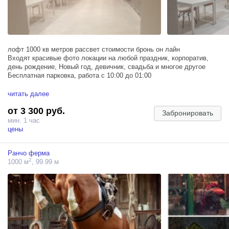
тюльпанами
17. ⁠Новогодняя комната будет работать круглый год
18. ⁠Большой выбор реквизита для малышей : большая скорлупа
яичная, бассейн с шариками для девочек и для мальчиков, люльки,
большие корзины , манежи
19. ⁠Художественный фон коричневый и голубой
лофт 1000 кв метров рассвет стоимости бронь он лайн
20. ⁠Бумажные фоны оплачиваются отдельно
Входят красивые фото локации на любой праздник, корпоратив,
21.Руины замка
день рождение, Новый год, девичник, свадьба и многое другое
22.Театр
Бесплатная парковка, работа с 10:00 до 01:00
10 мин от метро Вднх Мытищи, коммунистическая 1 тц Хл Оутлет
читать далее
Пересечение МКАД и ярославского шоссе
от 3 300 руб.
Забронировать
мин. 1 час
цены
Ранчо ферма
2
1000 м
, 99.99 м