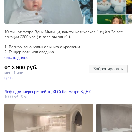
10 мин от метро Вднх Мытищи, коммунистическая 1 тц Хл За все
локации 2300 час ( в зале вы одни) ⬇️
1. Велком зона большая книга с красками
2. ⁠Гендер пати или свадьба
3. ⁠Велком зона обложка журнала vogue
читать далее
4. ⁠Качели с цветами
от 3 900 руб.
5. ⁠Телефонная будка с цветами
Забронировать
6. ⁠восточная комната ( большая клетка в человеческий рост)
мин. 1 час
7. Принцеса на горошине
цены
8. ⁠Скутер с цветами кафе к дню рождения
9. ⁠Гараж машина для детей
Лофт для мероприятий тц Xl Outlet метро ВДНХ
10. ⁠Ретро вокзал Гари Поттер с ретро чемоданами
2
1000 м
, 6 м
11. ⁠Современный вокзал для фешен съемок
12. ⁠Локация Алиса в стране чудес
13. ⁠Лесная комната
14. ⁠Валуны и весенние цветы и лестница для съемки сверху
15. ⁠Комната с кроватью и ванной с облаками в цветах ( прекрасно
для др и весны)
16. ⁠Домик с крыльцом лавочкой и велосипедом с мимозой и