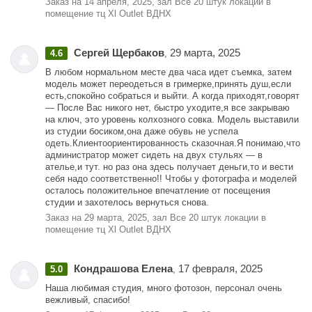
Заказ на 14 апреля, 2025, зал Все 20 штук локации в
помещение тц Xl Outlet ВДНХ
Сергей Щербаков
29 марта, 2025
4.6
,
В любом нормальном месте два часа идет съемка, затем
модель может переодеться в гримерке,принять душ,если
есть,спокойно собраться и выйти. А когда приходят,говорят
— После Вас никого нет, быстро уходите,я все закрываю
на ключ, это уровень колхозного совка. Модель выставили
из студии босиком,она даже обувь не успела
одеть.Клиентоориентированность сказочная.Я понимаю,что
администратор может сидеть на двух стульях — в
ателье,и тут. но раз она здесь получает деньги,то и вести
себя надо соответственно!! Чтобы у фотографа и моделей
осталось положительное впечатление от посещения
студии и захотелось вернуться снова.
Заказ на 29 марта, 2025, зал Все 20 штук локации в
помещение тц Xl Outlet ВДНХ
Кондрашова Елена
17 февраля, 2025
5.0
,
Наша любимая студия, много фотозон, персонал очень
вежливый, спасибо!