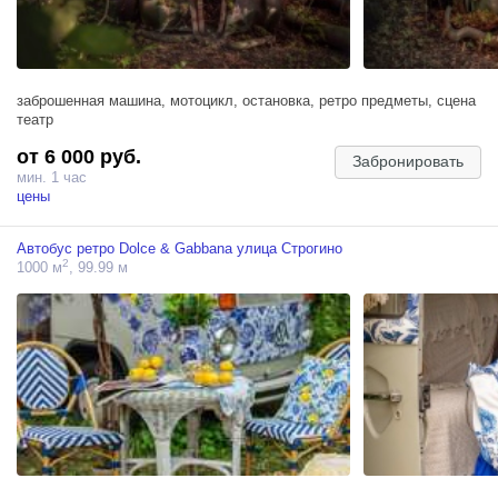
заброшенная машина, мотоцикл, остановка, ретро предметы, сцена
театр
от 6 000 руб.
Забронировать
мин. 1 час
цены
Автобус ретро Dolce & Gabbana улица Строгино
2
1000 м
, 99.99 м