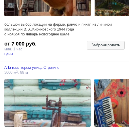
большой выбор локаций на ферме, ранчо и пикап из личиной
коллекции В.В.Жириновского 1944 года
с ноября по январь новогоднее шале
от 7 000 руб.
Забронировать
мин. 1 час
цены
А la russ терем улица Строгино
2
3000 м
, 99 м