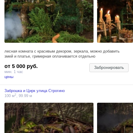
лесная комната с красивым декором, зеркала, можно добавить
змей и платье, гримерная оплачивается отдельно
от 5 000 руб.
Забронировать
мин. 1 час
цены
Заброшка и Цирк улица Строгино
2
100 м
, 99.99 м