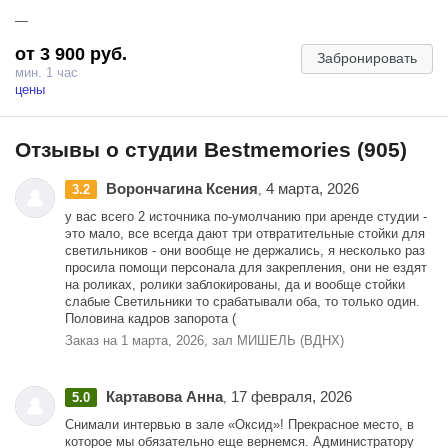
настоящей церемонии награждения. Рилсы, снятые в этом
—
пространстве, будут выглядеть так, словно они претендуют на
главную кинонаграду года!
от 3 900 руб.
Забронировать
мин. 1 час
Почувствуйте себя звездой большого кино в легендарном зале в
цены
стиле Hollywood и снимайте свои истории в стиле лучших шедевров
мирового кино!
Фотостудия в центре в Москве
Отзывы о студии Bestmemories (905)
Ворончагина Ксения
4 марта, 2026
3.2
,
у вас всего 2 источника по-умолчанию при аренде студии -
это мало, все всегда дают три отвратительные стойки для
светильников - они вообще не держались, я несколько раз
просила помощи персонала для закрепления, они не ездят
на роликах, ролики заблокированы, да и вообще стойки
слабые Светильники то срабатывали оба, то только один.
Половина кадров запорота (
Заказ на 1 марта, 2026, зал МИШЕЛЬ (ВДНХ)
Картавова Анна
17 февраля, 2026
5.0
,
Снимали интервью в зале «Оксид»! Прекрасное место, в
которое мы обязательно еще вернемся. Администратору