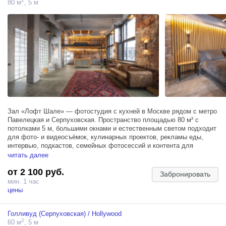
2
80 м
, 5 м
световые сценарии;
• Возможность проведения рекламных, fashion-, музыкальных,
кино- и творческих съёмок.
Сочетание величественной цирковой арены, благородных лошадей
и профессионального светового оформления поможет создать
кадры с ярким характером и неповторимой эстетикой.
Арена готова стать декорацией для вашего проекта — от стильных
фотосессий до масштабных видеопостановок.
Бронирование и подробности — по запросу.
Зал «Лофт Шале» — фотостудия с кухней в Москве рядом с метро
Павелецкая и Серпуховская. Пространство площадью 80 м² с
потолками 5 м, большими окнами и естественным светом подходит
для фото- и видеосъёмок, кулинарных проектов, рекламы еды,
интервью, подкастов, семейных фотосессий и контента для
социальных сетей.
читать далее
от 2 100 руб.
Главное преимущество зала — полноценная кухонная зона,
Забронировать
которую можно использовать в кадре. Здесь удобно снимать
мин. 1 час
рецепты, обзоры продуктов, рекламу посуды, бытовой техники,
цены
доставки еды, ресторанов, кафе и lifestyle-контент. Интерьер кухни-
гостиной выглядит естественно и современно, поэтому зал хорошо
Голливуд (Серпуховская) / Hollywood
работает как образ квартиры, домашнего пространства или
2
60 м
, 5 м
камерного лофта.