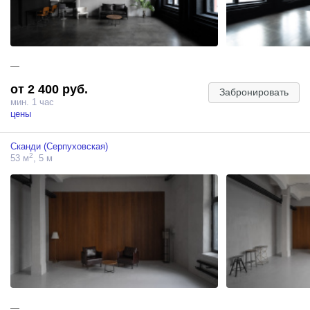
—
от 2 400 руб.
Забронировать
мин. 1 час
цены
Сканди (Серпуховская)
2
53 м
, 5 м
—