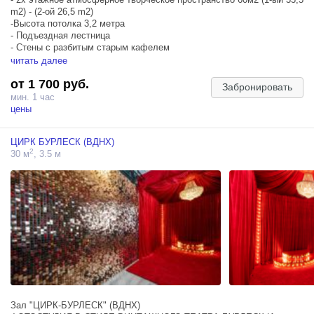
m2) - (2-ой 26,5 m2)
-Высота потолка 3,2 метра
- Подъездная лестница
- Стены с разбитым старым кафелем
- Старая советская квартира (бабушкина квартира)
читать далее
- Много старой мебели и техники СССР
от 1 700 руб.
- Кухня СССР (холодильник, плита, мойдодыр, телевизор,
Забронировать
проигрыватель)
мин. 1 час
- Блэкаут
цены
ЦИРК БУРЛЕСК (ВДНХ)
2
30 м
, 3.5 м
Зал "ЦИРК-БУРЛЕСК" (ВДНХ)