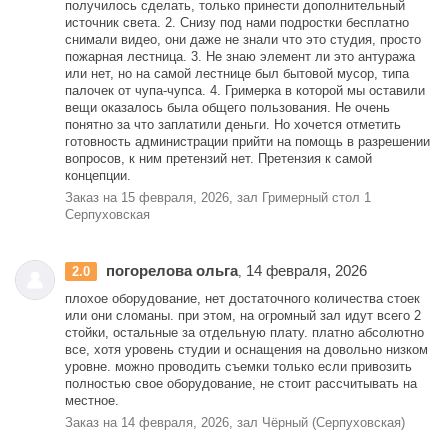
получилось сделать, только принести дополнительный
источник света. 2. Снизу под нами подростки бесплатно
снимали видео, они даже не знали что это студия, просто
пожарная лестница. 3. Не знаю элемент ли это антуража
или нет, но на самой лестнице был бытовой мусор, типа
палочек от чупа-чупса. 4. Гримерка в которой мы оставили
вещи оказалось была общего пользования. Не очень
понятно за что заплатили деньги. Но хочется отметить
готовность администрации прийти на помощь в разрешении
вопросов, к ним претензий нет. Претензия к самой
концепции.
Заказ на 15 февраля, 2026, зал Гримерный стол 1
Серпуховская
погорелова ольга
14 февраля, 2026
2.0
,
плохое оборудование, нет достаточного количества стоек
или они сломаны. при этом, на огромный зал идут всего 2
стойки, остальные за отдельную плату. платно абсолютно
все, хотя уровень студии и оснащения на довольно низком
уровне. можно проводить съемки только если привозить
полностью свое оборудование, не стоит рассчитывать на
местное.
Заказ на 14 февраля, 2026, зал Чёрный (Серпуховская)