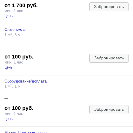
от 1 700 руб.
Забронировать
ИСПОЛЬЗОВАНИЕ ЦИКЛОРАМЫ БЕЗ ЗАЩИТНОГО ПОКРЫТИЯ
мин. 1 час
ОПЛАЧИВАЕТСЯ ОТДЕЛЬНО!
цены
*"Использование циклорамы" подразумевает собой нахождение
Фотосъемка
моделей, оборудования, съемочной команды, реквизита на нижней
2
1 м
, 3 м
площади циклорамы(на полу). Загрязнение изгиба циклорамы и ее
стен оплачивается отдельно и должно быть согласовано с
администрацией студии.
—
от 100 руб.
Забронировать
мин. 1 час
цены
Оборудование/доплата
2
1 м
, 1 м
—
от 100 руб.
Забронировать
мин. 1 час
цены
Манеж Цирковая арена