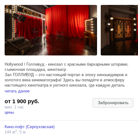
Hollywood / Голливуд - кинозал с красными бархарными шторами,
съемочная площадка, кинотеатр.
Зал ГОЛЛИВУД – это настоящий портал в эпоху киношедевров и
золотого века кинематографа! Здесь вы попадёте в атмосферу
настоящего кинотеатра и уютного кинозала, где каждую деталь
пронизывает магия искусства. Роскошные красные бархатные
читать далее
шторы, сверкающая надпись “CINEMA”, двери в стиле Гэтсби,
от 1 900 руб.
элементы в стиле Hollywood и винтажная старинная кинокамера
Забронировать
создают уникальный антураж съемочной площадки. Здесь есть и
мин. 1 час
старые осветительные приборы, и старинный гримерный стол,
цены
словно со съемок на легендарном Мосфильме или на вечеринке в
стиле Гэтсби (Gatsby).
Кино-лофт (Серпуховская)
2
144 м
, 5 м
В полумраке, где рождается идеальный драматичный свет, вы
найдёте ростовые фигуры Оскаров и статуэтку Oscar — как на