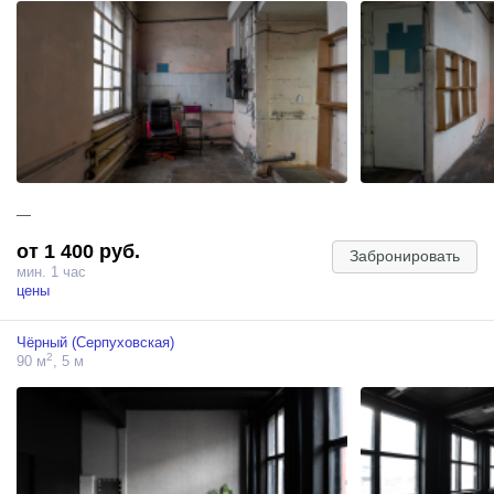
тканевые фоны в аренду. Разрешена съемка с животными по
предварительному согласованию.
Минимальное время бронирования — 1 час. Зал возможно
забронировать по внесенной предоплате 50% от суммы.
1 час съемки — 3200р.
—
от 1 400 руб.
Забронировать
мин. 1 час
цены
Чёрный (Серпуховская)
2
90 м
, 5 м