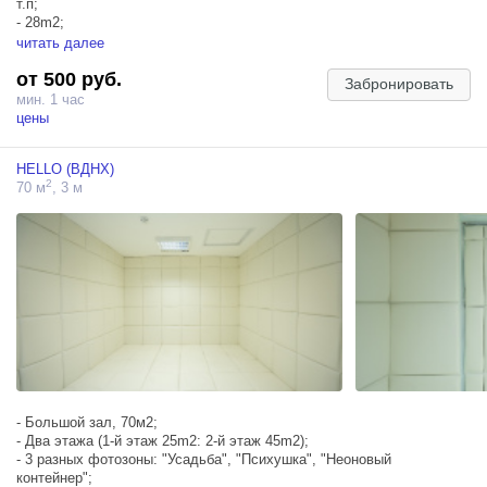
т.п;
- 28m2;
- Блэкаут;
читать далее
- Фактурная стена;
от 500 руб.
- Хромакей
Забронировать
мин. 1 час
цены
HELLO (ВДНХ)
2
70 м
, 3 м
- Большой зал, 70м2;
- Два этажа (1-й этаж 25m2: 2-й этаж 45m2);
- 3 разных фотозоны: "Усадьба", "Психушка", "Неоновый
контейнер";