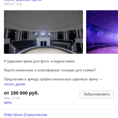
2
400 м
, 9 м
# Цирковая арена для фото- и видеосъёмок
Ищете необычную и атмосферную локацию для съёмок?
Предлагаем в аренду профессиональную цирковую арену —
уникальное пространство для фото- и видеопроектов любого
читать далее
масштаба.
от 150 000 руб.
Забронировать
В вашем распоряжении:
мин. 1 час
• Просторная круглая арена с аутентичной цирковой атмосферой;
цены
• Конный манеж с профессиональным покрытием;
• Цирковые дрессированные кони для участия в съёмках;
Лофт-Шале (Серпуховская
• Динамический свет, позволяющий создавать эффектные