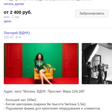
посудомоечная машина;
читать далее
- Гостиная с креслами и диваном;
от 2 400 руб.
- Спальня с кроватью;
Забронировать
- 8 окон;
мин. 1 час
- Два окна в коридор студии;
цены
- Высота потолка 3,2 метра;
- Блэкаут
Лекторий (ВДНХ)
2
150 м
, 8 м
Адрес зала "Москва, ВДНХ, Проспект Мира 119с186"
- Большой зал 150м2;
- Белая циклорама (ширина 9м /высота 5м/язык 5,5м);
- Подъемная ферма для крепления оборудования и элементов