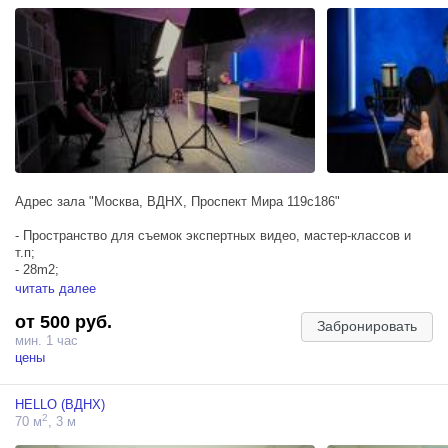
стен оплачивается отдельно и должно быть согласовано с
администрацией студии.
Адрес зала "Москва, ВДНХ, Проспект Мира 119с186"
- Пространство для съемок экспертных видео, мастер-классов и
т.п;
- 28m2;
- Блэкаут;
читать далее
- Фактурная стена;
от 500 руб.
- Хромакей
Забронировать
мин. 1 час
цены
HELLO (ВДНХ)
2
70 м
, 3 м