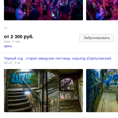
—
от 2 300 руб.
Забронировать
мин. 1 час
цены
Черный ход , старая заводская лестница, подъезд.(Серпуховская)
2
60 м
, 6 м