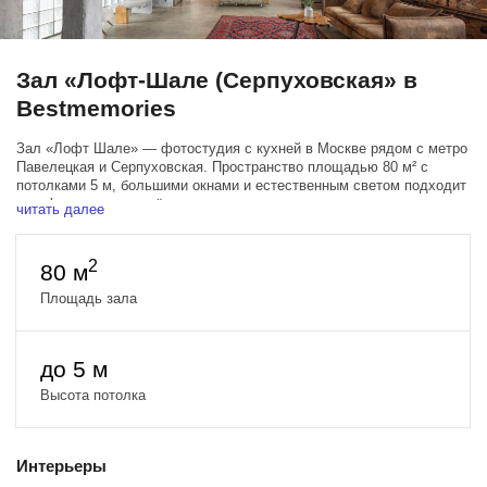
Зал «Лофт-Шале (Серпуховская» в
Bestmemories
Зал «Лофт Шале» — фотостудия с кухней в Москве рядом с метро
Павелецкая и Серпуховская. Пространство площадью 80 м² с
потолками 5 м, большими окнами и естественным светом подходит
для фото- и видеосъёмок, кулинарных проектов, рекламы еды,
читать далее
интервью, подкастов, семейных фотосессий и контента для
социальных сетей.
2
80 м
Главное преимущество зала — полноценная кухонная зона,
которую можно использовать в кадре. Здесь удобно снимать
Площадь зала
рецепты, обзоры продуктов, рекламу посуды, бытовой техники,
доставки еды, ресторанов, кафе и lifestyle-контент. Интерьер кухни-
гостиной выглядит естественно и современно, поэтому зал хорошо
до 5 м
работает как образ квартиры, домашнего пространства или
камерного лофта.
Высота потолка
Интерьеры