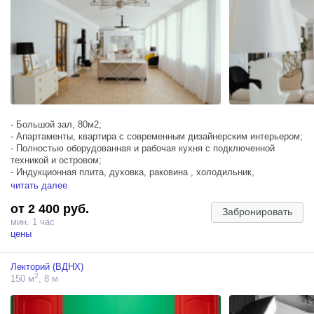
- Большой зал, 80м2;
- Апартаменты, квартира с современным дизайнерским интерьером;
- Полностью оборудованная и рабочая кухня с подключенной
техникой и островом;
- Индукционная плита, духовка, раковина , холодильник,
посудомоечная машина;
читать далее
- Гостиная с креслами и диваном;
от 2 400 руб.
- Спальня с кроватью;
Забронировать
- 8 окон;
мин. 1 час
- Два окна в коридор студии;
цены
- Высота потолка 3,2 метра;
- Блэкаут
Лекторий (ВДНХ)
2
150 м
, 8 м