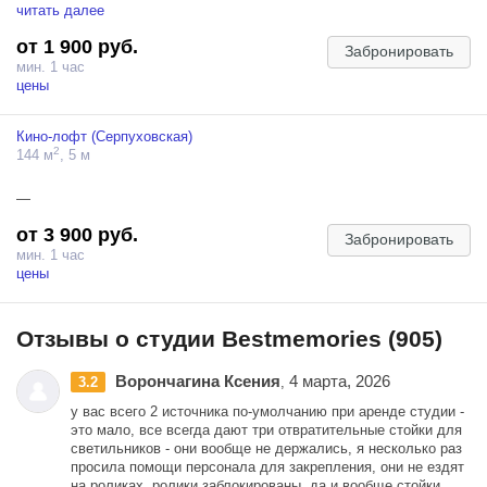
пронизывает магия искусства. Роскошные красные бархатные
читать далее
шторы, сверкающая надпись “CINEMA”, двери в стиле Гэтсби,
от 1 900 руб.
элементы в стиле Hollywood и винтажная старинная кинокамера
Забронировать
создают уникальный антураж съемочной площадки. Здесь есть и
мин. 1 час
старые осветительные приборы, и старинный гримерный стол,
цены
словно со съемок на легендарном Мосфильме или на вечеринке в
стиле Гэтсби (Gatsby).
Кино-лофт (Серпуховская)
2
144 м
, 5 м
В полумраке, где рождается идеальный драматичный свет, вы
найдёте ростовые фигуры Оскаров и статуэтку Oscar — как на
настоящей церемонии награждения. Рилсы, снятые в этом
—
пространстве, будут выглядеть так, словно они претендуют на
главную кинонаграду года!
от 3 900 руб.
Забронировать
мин. 1 час
Почувствуйте себя звездой большого кино в легендарном зале в
цены
стиле Hollywood и снимайте свои истории в стиле лучших шедевров
мирового кино!
Фотостудия в центре в Москве
Отзывы о студии Bestmemories (905)
Ворончагина Ксения
4 марта, 2026
3.2
,
у вас всего 2 источника по-умолчанию при аренде студии -
это мало, все всегда дают три отвратительные стойки для
светильников - они вообще не держались, я несколько раз
просила помощи персонала для закрепления, они не ездят
на роликах, ролики заблокированы, да и вообще стойки