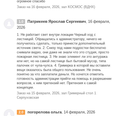
огромное спасибо
Заказ на 16 февраля, 2026, зал КОСМОС (ВДНХ)
Патрикеев Ярослав Сергеевич
16 февраля,
1.0
,
2026
1. Не работает свет внутри локации Черный ход с
лестницей. Обращались к администратору, ничего не
получилось сделать, только принести дополнительный
источник света. 2. Снизу под нами подростки бесплатно
снимали видео, они даже не знали что это студия, просто
пожарная лестница. 3. Не знаю элемент ли это антуража
или нет, но на самой лестнице был бытовой мусор, типа
палочек от чупа-чупса. 4. Гримерка в которой мы оставили
вещи оказалось была общего пользования. Не очень
понятно за что заплатили деньги. Но хочется отметить
готовность администрации прийти на помощь в разрешении
вопросов, к ним претензий нет. Претензия к самой
концепции.
Заказ на 15 февраля, 2026, зал Гримерный стол 1
Серпуховская
погорелова ольга
14 февраля, 2026
2.0
,