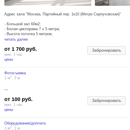
Адрес зала "Москва, Партийный пер. 1к10 (Метро Серпуховская)"
- Большой зал 60м2;
- Белая циклорама 7 х 5 метра;
- Высота потолка 5 метров;
- Минималистичный интерьер;
читать далее
от 1 700 руб.
Забронировать
ИСПОЛЬЗОВАНИЕ ЦИКЛОРАМЫ БЕЗ ЗАЩИТНОГО ПОКРЫТИЯ
мин. 1 час
ОПЛАЧИВАЕТСЯ ОТДЕЛЬНО!
цены
*"Использование циклорамы" подразумевает собой нахождение
Фотосъемка
моделей, оборудования, съемочной команды, реквизита на нижней
2
1 м
, 3 м
площади циклорамы(на полу). Загрязнение изгиба циклорамы и ее
стен оплачивается отдельно и должно быть согласовано с
администрацией студии.
—
от 100 руб.
Забронировать
мин. 1 час
цены
Оборудование/доплата
2
1 м
, 1 м