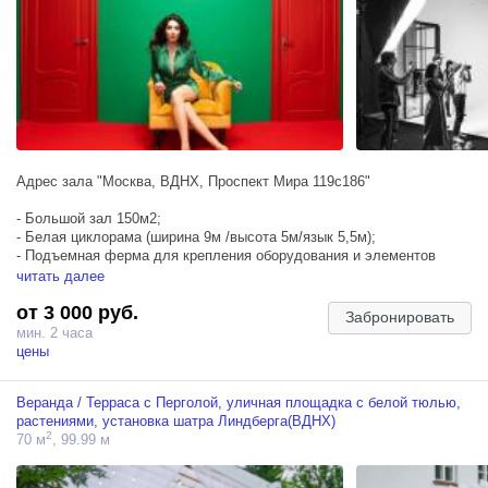
Адрес зала "Москва, ВДНХ, Проспект Мира 119с186"
- Большой зал 150м2;
- Белая циклорама (ширина 9м /высота 5м/язык 5,5м);
- Подъемная ферма для крепления оборудования и элементов
декорации;
читать далее
- Фактурные стены в стиле солнечной Кубы;
от 3 000 руб.
- Настроенный красный рояль;
Забронировать
- Огромные окна, солнечная сторона (вся вторая половина дня);
мин. 2 часа
- Оранжерея с медной ванной и люстрой;
цены
- Отдельная гримерная комната;
- 4 импульсных источника Godox QT600II-M;
Веранда / Терраса с Перголой, уличная площадка с белой тюлью,
- 1-й этаж, кондиционеры, парковка
растениями, установка шатра Линдберга(ВДНХ)
2
70 м
, 99.99 м
Если Вы планируете использовать циклораму без настила,
минимальное время бронирования зала - 2 часа.