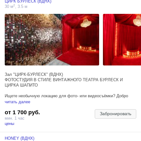
ЦИРК БУРЛЕСК (ВДНХ)
2
30 м
, 3.5 м
Зал "ЦИРК-БУРЛЕСК" (ВДНХ)
ФОТОСТУДИЯ В СТИЛЕ ВИНТАЖНОГО ТЕАТРА БУРЛЕСК И
ЦИРКА ШАПИТО
Ищете необычную локацию для фото- или видеосъёмки? Добро
пожаловать в пространство, где оживает магия старинного цирка,
читать далее
театра и кабаре.
от 1 700 руб.
Забронировать
Уникальный интерьер объединяет эстетику винтажного бурлеска и
мин. 1 час
атмосферу цирка-шапито. Сотни тёплых огней на фоне красного
цены
бархата стен создают мягкое кинематографичное освещение,
наполняя кадр уютом, загадочностью и праздничным настроением.
HONEY (ВДНХ)