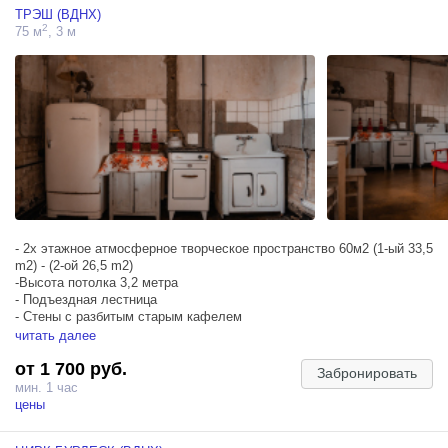
ТРЭШ (ВДНХ)
- Ванна на ножках наполняемая;
2
75 м
, 3 м
- Много искусственной зелени;
- Кондиционер;
-Шторы блэкаут на электрическом карнизе.
- 2х этажное атмосферное творческое пространство 60м2 (1-ый 33,5
m2) - (2-ой 26,5 m2)
-Высота потолка 3,2 метра
- Подъездная лестница
- Стены с разбитым старым кафелем
- Старая советская квартира (бабушкина квартира)
читать далее
- Много старой мебели и техники СССР
от 1 700 руб.
- Кухня СССР (холодильник, плита, мойдодыр, телевизор,
Забронировать
проигрыватель)
мин. 1 час
- Блэкаут
цены