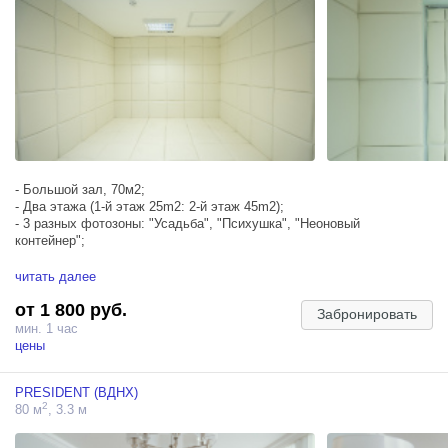
- Большой зал, 70м2;
- Два этажа (1-й этаж 25m2: 2-й этаж 45m2);
- 3 разных фотозоны: "Усадьба", "Психушка", "Неоновый
контейнер";
читать далее
Смирительная рубашка
от 1 800 руб.
Аренда медицинского оборудования в фотозону "Психушка"
Забронировать
(кровать, лампа, металлический стол, ширма и медицинские
мин. 1 час
приборы).
цены
По умолчанию в фотозоне "Психушка" медицинское оборудование
не установлено.
PRESIDENT (ВДНХ)
Медицинское оборудование устанавливается и убирается в Ваше
2
80 м
, 3.3 м
арендованное время. Занимают установка и уборка по 5-7 минут.