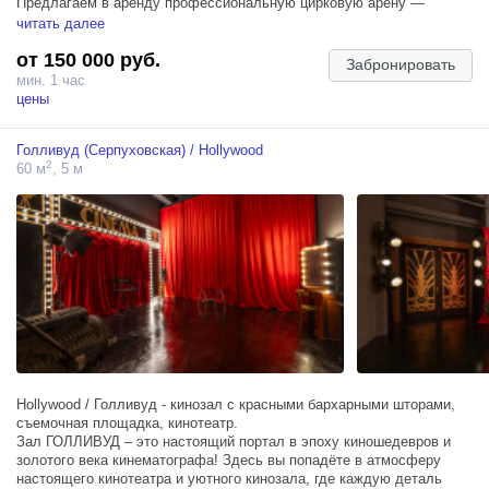
Предлагаем в аренду профессиональную цирковую арену —
уникальное пространство для фото- и видеопроектов любого
читать далее
масштаба.
от 150 000 руб.
Забронировать
В вашем распоряжении:
мин. 1 час
• Просторная круглая арена с аутентичной цирковой атмосферой;
цены
• Конный манеж с профессиональным покрытием;
• Цирковые дрессированные кони для участия в съёмках;
Голливуд (Серпуховская) / Hollywood
• Динамический свет, позволяющий создавать эффектные
2
60 м
, 5 м
световые сценарии;
• Возможность проведения рекламных, fashion-, музыкальных,
кино- и творческих съёмок.
Сочетание величественной цирковой арены, благородных лошадей
и профессионального светового оформления поможет создать
кадры с ярким характером и неповторимой эстетикой.
Арена готова стать декорацией для вашего проекта — от стильных
фотосессий до масштабных видеопостановок.
Бронирование и подробности — по запросу.
Hollywood / Голливуд - кинозал с красными бархарными шторами,
съемочная площадка, кинотеатр.
Зал ГОЛЛИВУД – это настоящий портал в эпоху киношедевров и
золотого века кинематографа! Здесь вы попадёте в атмосферу
настоящего кинотеатра и уютного кинозала, где каждую деталь