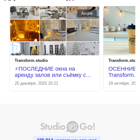
Акция
Transform.studio
Transform.studi
⚡️ПОСЛЕДНИЕ окна на
ОСЕННИЕ 
аренду залов или съёмку с
Transform.S
фотографом до Нового года!
25 декабря, 2025 20:21
19 октября, 2025
🎄 ⚡️