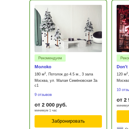
Рекомендуем
Реко
Moлoko
Don't
2
2
180 м
, Потолок до 4.5 м., 3 зала
120 м
Москва, ул. Малая Семёновская 3а
Москва
с1
10 отз
9 отзывов
от 2
от 2 000 руб.
минимум
минимум 1 час
Забронировать