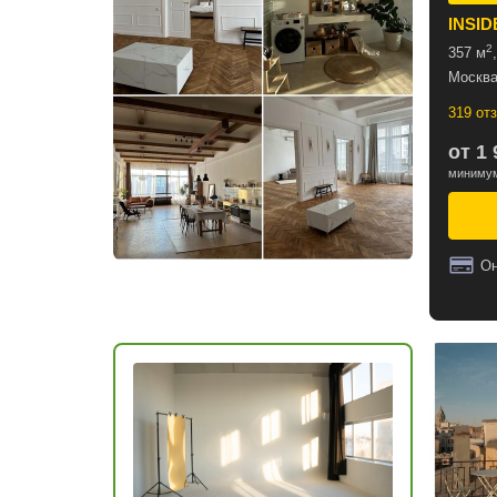
INSID
2
357 м
Москва
319 от
от 1 
минимум
Он