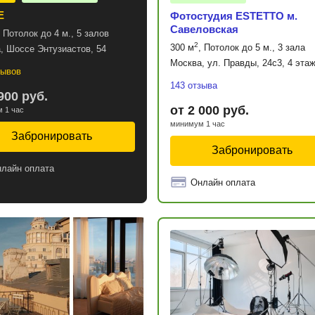
E
Фотостудия ESTETTO м.
Савеловская
, Потолок до 4 м., 5 залов
2
300 м
, Потолок до 5 м., 3 зала
, Шоссе Энтузиастов, 54
Москва, ул. Правды, 24с3, 4 эта
зывов
143 отзыва
900 руб.
от 2 000 руб.
 1 час
минимум 1 час
Забронировать
Забронировать
лайн оплата
Онлайн оплата