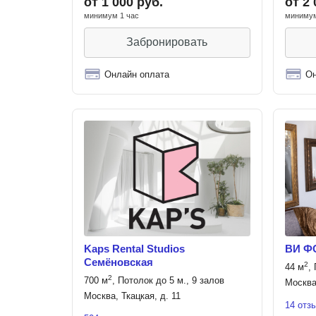
от 1 000 руб.
от 2 
минимум 1 час
минимум
Забронировать
Онлайн оплата
Он
Kaps Rental Studios
ВИ Ф
Семёновская
2
44 м
,
2
700 м
, Потолок до 5 м., 9 залов
Москва
Москва, Ткацкая, д. 11
14 отз