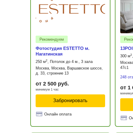
Рекомендуем
Реко
Фотостудия ESTETTO м.
13POI
Нагатинская
2
300 м
2
250 м
, Потолок до 4 м., 3 зала
Москва
47с1
Москва, Москва, Варшавское шоссе,
д. 33, строение 13
248 от
от 2 500 руб.
от 1
минимум 1 час
минимум
Забронировать
Онлайн оплата
О