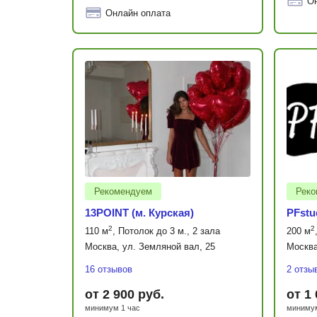
О
Онлайн оплата
Рекомендуем
Реко
13POINT (м. Курская)
PFstu
2
2
110 м
, Потолок до 3 м., 2 зала
200 м
Москва, ул. Земляной вал, 25
Москва
16 отзывов
2 отзы
от 2 900 руб.
от 1
минимум 1 час
минимум