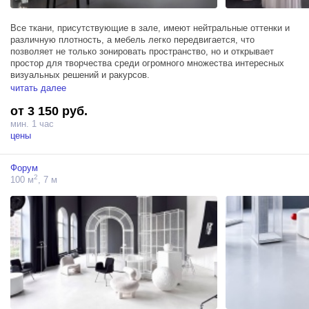
Все ткани, присутствующие в зале, имеют нейтральные оттенки и
различную плотность, а мебель легко передвигается, что
позволяет не только зонировать пространство, но и открывает
простор для творчества среди огромного множества интересных
визуальных решений и ракурсов.
читать далее
Зал Сатин расположился на площади в 80м², а высота потолков
от 3 150 руб.
составляет 7,5м, пространство оснащено тремя источниками
Profoto D1 500, гримерным столом и новой изюминкой – высокими
мин. 1 час
арочными окнами, обеспечивающими не только естественный свет,
цены
но и очень красивый светотеневой рисунок и удачно
дополняющими интерьер зала.
Форум
2
100 м
, 7 м