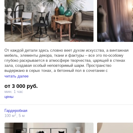
От каждой детали здесь словно веет духом искусства, а винтажная
мебель, элементы декора, ткани и фактуры – все это по-особому
глубоко раскрывается в атмосфере творчества, царящей в стенах
зала, создавая особый неповторимый шарм. Пространство
выдержано в серых тонах, а бетонный пол в сочетании с
множеством живых растений и реплик античных скульптур создает
читать далее
невероятно красивый и манящий контраст между эстетичной
от 3 000 руб.
небрежностью элегантностью.
мин. 1 час
Зал Гала занимает площадь в 100м² и располагает 3 источниками
цены
Profoto D1 500, гримерным столом и высоким мансардным окном,
обеспечивающим обилие естественного света.
Гардеробная
2
100 м
, 5 м