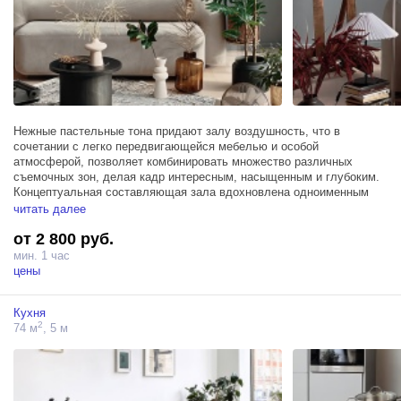
Нежные пастельные тона придают залу воздушность, что в
сочетании с легко передвигающейся мебелью и особой
атмосферой, позволяет комбинировать множество различных
съемочных зон, делая кадр интересным, насыщенным и глубоким.
Концептуальная составляющая зала вдохновлена одноименным
фильмом, а футуристичные формы аксессуаров и элементов и
читать далее
антикварные предметы интерьера, гармонично уживающиеся
от 2 800 руб.
вместе, создают яркий и свежий микс, способный вдохновлять.
мин. 1 час
цены
Кухня
2
74 м
, 5 м