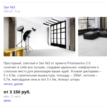
Зал №3
2
150 м
, 5 м
Просторный, светлый и Зал №3 от проекта Prostranstvo 2.0
сочетает в себе все лучшее, создавая идеальное, комфортное и
стильное место для реализации ваших идей. Угловая циклорама –
5 х 6,5м, строительная вышка-тура, площадь – 150м², потолки –
5,7м, мансардные окна в пол 5 х 6м, блэкаут шторы.
читать далее
Зал располагает тремя источниками Profoto D1 500, большими
от 3 150 руб.
окнами, фрост-рамой 200х200 см, блэкаут шторами, позволяющими
удобно регулировать поступающий солнечный свет и гримерным
мин. 2 часа
столом.
цены