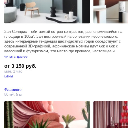
Зал Солярис – обитаемый остров контрастов, расположившийся на
площади в 100м². Зал построенный на сочетании несочетаемого,
здесь интерьерные тенденции шестидесятых годов соседствуют с
современной 3D-графикой, африканские мотивы идут бок о бок с
классикой и футуризмом, это место где прошлое, настоящее и
будущее ведут разговор о вечном.
читать далее
от 3 150 руб.
Все элементы декора легко передвигаются для абсолютного
комфорта во время творческого процесса, а также зал располагает
мин. 1 час
тремя источниками Profoto D1 500, блэкаут шторами, гримерным
цены
столом и высоким мансардным окном.
Фламинго
2
80 м
, 5 м