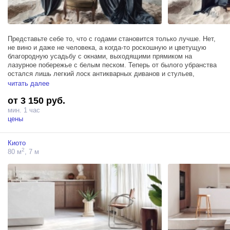
Представьте себе то, что с годами становится только лучше. Нет,
не вино и даже не человека, а когда-то роскошную и цветущую
благородную усадьбу с окнами, выходящими прямиком на
лазурное побережье с белым песком. Теперь от былого убранства
остался лишь легкий лоск антикварных диванов и стульев,
давным-давно подчеркивающих аристократичность и статусность
читать далее
своего владельца. Здесь чувствуется тонкий флер
от 3 150 руб.
руинированности, и каждая деталь, от белоснежного песка, как
будто нанесенного теплым морским ветром, до бетонных стен, узор
мин. 1 час
которых с годами становиться все изысканнее, наполняет картину.
цены
Киото
2
80 м
, 7 м