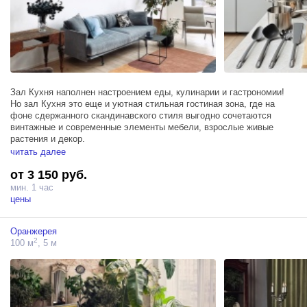
Зал Кухня наполнен настроением еды, кулинарии и гастрономии!
Но зал Кухня это еще и уютная стильная гостиная зона, где на
фоне сдержанного скандинавского стиля выгодно сочетаются
винтажные и современные элементы мебели, взрослые живые
растения и декор.
читать далее
Светлое и элегантное пространство площадью 74м² оснащено не
от 3 150 руб.
только полностью функциональной кухней: духовой шкаф,
холодильник и две индукционные варочные панели, но и блэкаут
мин. 1 час
шторами, гримерным столом, тремя источниками Profoto D1 500 и
цены
собственным санузлом.
Оранжерея
2
100 м
, 5 м