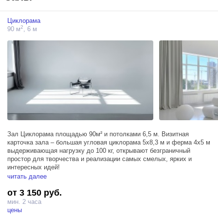
Циклорама
2
90 м
, 6 м
Зал Циклорама площадью 90м² и потолками 6,5 м. Визитная
карточка зала – большая угловая циклорама 5х8,3 м и ферма 4х5 м
выдерживающая нагрузку до 100 кг, открывают безграничный
простор для творчества и реализации самых смелых, ярких и
интересных идей!
читать далее
Зал располагает тремя источниками Profoto D1 500, двумя
от 3 150 руб.
большими окнами, фрост-рамой 200х200 см, блэкаут шторами,
позволяющими удобно регулировать поступающий солнечный свет,
мин. 2 часа
двумя большими окнами и гримерным столом.
цены