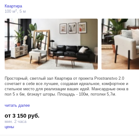
Квартира
2
100 м
, 5 м
Просторный, светлый зал Квартира от проекта Prostranstvo 2.0
сочетает в себе все лучшее, создавая идеальное, комфортное и
стильное место для реализации ваших идей. Мансардные окна в
пол 5 х 6м, блэкаут шторы. Площадь - 100м, потолки 5,7м.
Зал располагает тремя источниками Profoto D1 500, большим
читать далее
окном, блэкаут шторами, позволяющими удобно регулировать
от 3 150 руб.
поступающий солнечный свет, и гримерным столом.
мин. 2 часа
цены