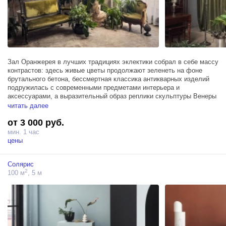
Зал Оранжерея в лучших традициях эклектики собрал в себе массу
контрастов: здесь живые цветы продолжают зеленеть на фоне
брутального бетона, бессмертная классика антикварных изделий
подружилась с современными предметами интерьера и
аксессуарами, а выразительный образ реплики скульптуры Венеры
Милосской сливается с широкими листьям монстер и веерных
читать далее
пальм.
от 3 000 руб.
Зал Оранжерея занимает площадь в 100м² и прекрасно подходит
мин. 1 час
для реализации проектов любого масштаба, он оборудован
цены
гримерным столом и 3 источниками Profoto D1 500 и располагает
мансардным окном в пол, пропускающим массу солнечного света,
Солярис
создающего качественное естественное освещение.
2
100 м
, 5 м