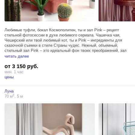
Любимые туфли, бокал Космополитен, ты и зал Pink – рецепт
стильной фотосессии в духе любимого сериала. Чашечка чая,
Чеширский или твой любимый кот, ты и Pink – ингредиенты для
сказочной съемки в стиле Страны чудес. Нежный, объемный,
стильный зал Pink – это идеальный фон твоих преображений, зал
богатый текстурами и фактурами: мех, бархат, плюш, ворс… Мы
читать далее
создали его живым воплощением глянцевых страниц твоего
от 3 150 руб.
любимого журнала, фоном сказочных стран и неизвестных планет
и ожившей иллюстрацией твоих любимых историй.
мин. 1 час
цены
Вдохни жизнь в свою визуальную мечту в зале Pink – у вас с ним
точно все получится! Меняй образы, перевоплощаясь, будь разной,
Луна
но оставайся собой! Следуй за белым кроликом.
2
70 м
, 5 м