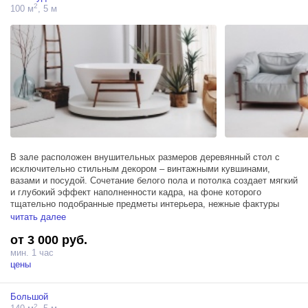
2
100 м
, 5 м
Зал располагает двумя источниками Profoto D1 500
В зале расположен внушительных размеров деревянный стол с
исключительно стильным декором – винтажными кувшинами,
вазами и посудой. Сочетание белого пола и потолка создает мягкий
и глубокий эффект наполненности кадра, на фоне которого
тщательно подобранные предметы интерьера, нежные фактуры
терракотовой стены с эффектом натуральной элегантной
читать далее
состаренности и дизайнерские аксессуары словно ноты
от 3 000 руб.
складываются в тонкую и самобытную мелодию.
мин. 1 час
Мансардные окна в пол 5 х 6м, блэкаут шторы. Площадь - 100м,
цены
потолки 5,7м.
Большой
Зал располагает тремя источниками Profoto D1 500
2