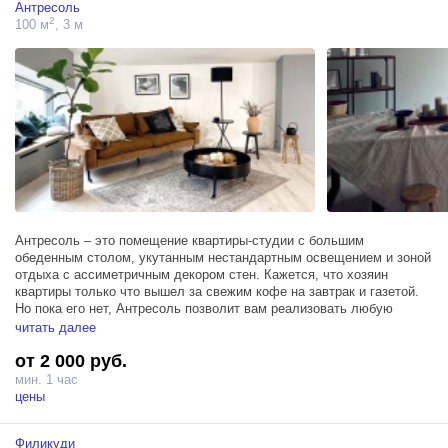
Антресоль
2
100 м
, 3 м
Антресоль – это помещение квартиры-студии с большим
обеденным столом, укутанным нестандартным освещением и зоной
отдыха с ассиметричным декором стен. Кажется, что хозяин
квартиры только что вышел за свежим кофе на завтрак и газетой.
Но пока его нет, Антресоль позволит вам реализовать любую
эстетическую задумку, связанную со стильными домашними
читать далее
интерьерами.
от 2 000 руб.
Зал Антресоль занимает площадь в 100м² в отдельном помещении
мин. 1 час
на втором этаже и располагает гримерным столом, двумя
цены
источниками Profoto D1 500, отдельным санузлом и большим
холлом, в котором при необходимости можно комфортно
Филикуди
разместить техническую зону