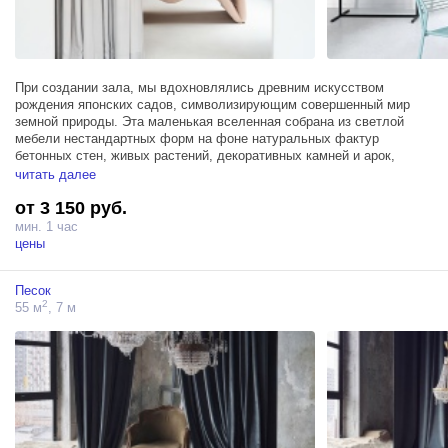
При создании зала, мы вдохновлялись древним искусством
рождения японских садов, символизирующим совершенный мир
земной природы. Эта маленькая вселенная собрана из светлой
мебели нестандартных форм на фоне натуральных фактур
бетонных стен, живых растений, декоративных камней и арок,
формирующих чарующий пейзаж сада.
читать далее
от 3 150 руб.
Пространство оснащено мансардным окном, пропускающим
максимум естественного света, санузлом с душем, шторами
мин. 1 час
блэкаут и тремя источниками Profoto D1 500, что гарантирует
цены
технологичность и комфорт съемки.
Песок
2
55 м
, 7 м