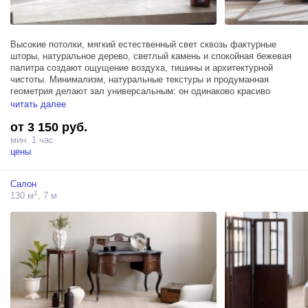
Высокие потолки, мягкий естественный свет сквозь фактурные
шторы, натуральное дерево, светлый камень и спокойная бежевая
палитра создают ощущение воздуха, тишины и архитектурной
чистоты. Минимализм, натуральные текстуры и продуманная
геометрия делают зал универсальным: он одинаково красиво
работает как в чистых предметных съёмках, так и в живых
читать далее
эмоциональных сценах.
от 3 150 руб.
Кухня оснащена передвижным островом с варочной панелью, что
мин. 1 час
сделает ее ещё более функциональным для профессиональных
цены
съёмок и гастро-проектов.
Салон
Это пространство идеально подойдёт для:
2
130 м
, 7 м
— Food-съёмок
— Кулинарных мастер-классов
— Рекламных проектов
— Контента для брендов посуды и техники
— Уютных lifestyle-сцен