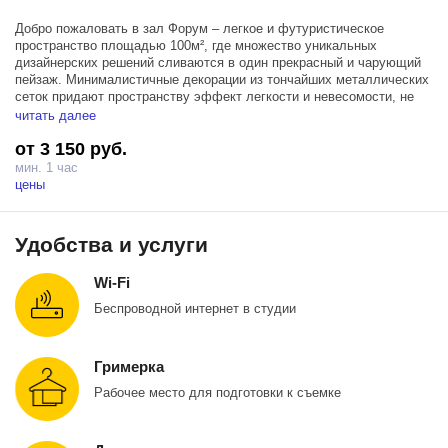
Добро пожаловать в зал Форум – легкое и футуристическое
пространство площадью 100м², где множество уникальных
дизайнерских решений сливаются в один прекрасный и чарующий
пейзаж. Минималистичные декорации из тончайших металлических
сеток придают пространству эффект легкости и невесомости, не
смотря на внушительные размеры. Усовершенствованная
читать далее
геометрия пространства, созданная за счет новых окон и
от 3 150 руб.
декоративной арки, поддерживающих друг друга, открывает
множество возможностей для поиска идеального кадра. Кроме
мин. 1 час
того, обновленные окна, пропускающие больше естественного
цены
света, не только дополняют интерьер зала, но и создают
уникальный световой рисунок.
Удобства и услуги
Зал Форум оснащен тремя источниками Profoto D1 500, блэкаут
шторами и гримерным столом, для максимально комфортного
Wi-Fi
съемочного процесса в функциональных зала от сети студии
Prostranstvo.
Беспроводной интернет в студии
Гримерка
Рабочее место для подготовки к съемке