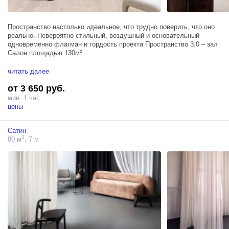
Пространство настолько идеальное, что трудно поверить, что оно
реально. Невероятно стильный, воздушный и основательный
одновременно флагман и гордость проекта Пространство 3.0 – зал
Салон площадью 130м².
Головокружительная атмосфера интерьерного зала наполняет
читать далее
каждый ракурс особой аурой красоты и нетипичности. Антикварная
от 3 650 руб.
мебель и элементы декора, потолки 7,5 метров, высокие арочные
окна и стильный балкон – каждая деталь Салона идеально
мин. 1 час
гармонирует с другой, создавая уникальную атмосферу
цены
абсолютной идеальной интерьерной красоты в каждом ракурсе.
Сатин
Зал Салон не только создает невероятную творческую энергетику,
2
80 м
, 7 м
но и дает особый комфорт, который так важен во время рабочего
процесса.