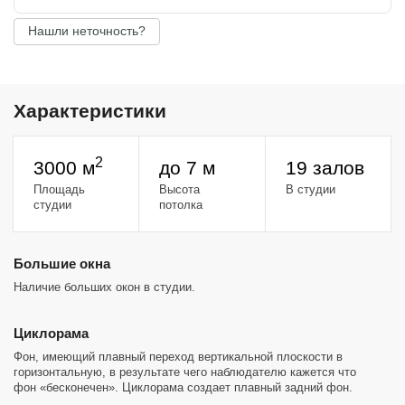
наша команда и сеть студий Пространство росли, создавая новые
крутые места для съемок. На основе многолетнего опыта в
Нашли неточность?
индустрии, мы сознательно уходили от искусственности декора и
света, делая выбор в пользу просторных залов с большими
количеством естественного света, миксовали стили и воплощали
самые смелые идеи с единственной целью — создать удобные,
стильные и интересные пространства.
Характеристики
2
3000 м
до 7 м
19 залов
Площадь
Высота
В студии
студии
потолка
Большие окна
Наличие больших окон в студии.
Циклорама
Фон, имеющий плавный переход вертикальной плоскости в
горизонтальную, в результате чего наблюдателю кажется что
фон «бесконечен». Циклорама создает плавный задний фон.