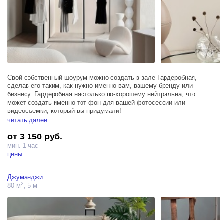
Свой собственный шоурум можно создать в зале Гардеробная,
сделав его таким, как нужно именно вам, вашему бренду или
бизнесу. Гардеробная настолько по-хорошему нейтральна, что
может создать именно тот фон для вашей фотосессии или
видеосъемки, который вы придумали!
читать далее
Здесь множество дизайнерских аксессуаров в сочетании с мягкими
от 3 150 руб.
и нежными формами предметов интерьера, превращают рутинную
рабочую суматоху в элегантный и несколько пафосный кадр,
мин. 1 час
словно вырезанный из фильма.
цены
Джуманджи
2
80 м
, 5 м