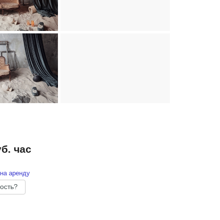
уб. час
на аренду
ость?