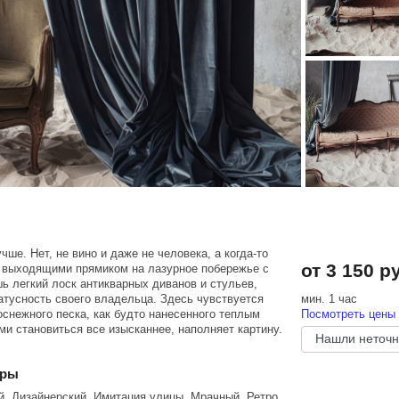
чше. Нет, не вино и даже не человека, а когда-то
от 3 150 р
 выходящими прямиком на лазурное побережье с
ь легкий лоск антикварных диванов и стульев,
тусность своего владельца. Здесь чувствуется
мин. 1 час
оснежного песка, как будто нанесенного теплым
Посмотреть цены 
ми становиться все изысканнее, наполняет картину.
Нашли неточн
еры
й, Дизайнерский, Имитация улицы, Мрачный, Ретро