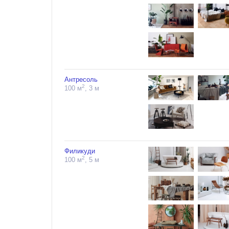
Антресоль
2
100 м
, 3 м
Филикуди
2
100 м
, 5 м