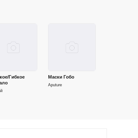
кое/Гибкое
Маски Гобо
ало
Aputure
ой