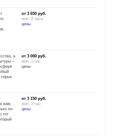
 Площадь
ет
от 3 650 руб.
го
мин. 2 часа
500
цены
ов,
сства, а
от 3 000 руб.
актуры –
мин. 1 час
осфере
цены
собый
 серых
м живых
у
е
от 3 150 руб.
о вам,
мин. 1 час
ет 3
ько по-
цены
и
о тот
билие
оторый
очетании