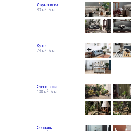
Джуманджи
2
80 м
, 5 м
Кухня
2
74 м
, 5 м
Оранжерея
2
100 м
, 5 м
Солярис