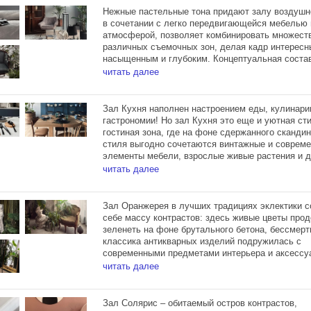
с мягкими и нежными формами предметов интер
Нежные пастельные тона придают залу воздушно
превращают рутинную рабочую суматоху в элег
в сочетании с легко передвигающейся мебелью 
несколько пафосный кадр, словно вырезанный и
атмосферой, позволяет комбинировать множест
фильма.
различных съемочных зон, делая кадр интересн
насыщенным и глубоким. Концептуальная сост
зала вдохновлена одноименным фильмом, а
читать далее
футуристичные формы аксессуаров и элементов
антикварные предметы интерьера, гармонично
уживающиеся вместе, создают яркий и свежий м
Зал Кухня наполнен настроением еды, кулинари
способный вдохновлять.
гастрономии! Но зал Кухня это еще и уютная ст
гостиная зона, где на фоне сдержанного сканди
стиля выгодно сочетаются винтажные и соврем
элементы мебели, взрослые живые растения и д
читать далее
Светлое и элегантное пространство площадью 7
оснащено не только полностью функциональной
духовой шкаф, холодильник и две индукционны
Зал Оранжерея в лучших традициях эклектики с
варочные панели, но и блэкаут шторами, гриме
себе массу контрастов: здесь живые цветы про
столом, тремя источниками Profoto D1 500 и со
зеленеть на фоне брутального бетона, бессмерт
санузлом.
классика антикварных изделий подружилась с
современными предметами интерьера и аксессу
выразительный образ реплики скульптуры Вене
читать далее
Милосской сливается с широкими листьям монс
веерных пальм.
Зал Солярис – обитаемый остров контрастов,