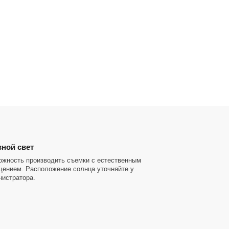
ной свет
ожность производить съемки с естественным
щением. Расположение солнца уточняйте у
нистратора.