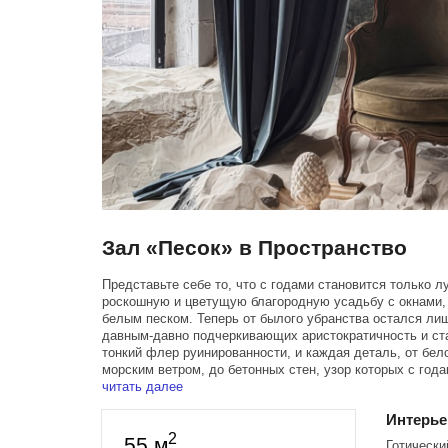
Зал «Песок» в Пространство
Представьте себе то, что с годами становится только лу
роскошную и цветущую благородную усадьбу с окнами,
белым песком. Теперь от былого убранства остался лиш
давным-давно подчеркивающих аристократичность и ста
тонкий флер руинированности, и каждая деталь, от бел
морским ветром, до бетонных стен, узор которых с года
читать далее
Интерь
2
55 м
Готически