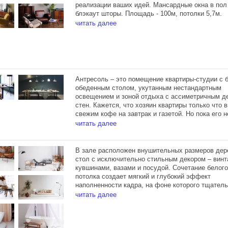
реализации ваших идей. Мансардные окна в пол 
блэкаут шторы. Площадь - 100м, потолки 5,7м.
читать далее
Зал располагает тремя источниками Profoto D1 5
большим окном, блэкаут шторами, позволяющим
регулировать поступающий солнечный свет, и 
столом.
Антресоль – это помещение квартиры-студии с
обеденным столом, укутанным нестандартным
освещением и зоной отдыха с ассиметричным д
стен. Кажется, что хозяин квартиры только что 
свежим кофе на завтрак и газетой. Но пока его н
Антресоль позволит вам реализовать любую
читать далее
эстетическую задумку, связанную со стильными
домашними интерьерами.
В зале расположен внушительных размеров де
Зал Антресоль занимает площадь в 100м² в от
стол с исключительно стильным декором – вин
помещении на втором этаже и располагает гри
кувшинами, вазами и посудой. Сочетание белого
столом, двумя источниками Profoto D1 500, отд
потолка создает мягкий и глубокий эффект
санузлом и большим холлом, в котором при
наполненности кадра, на фоне которого тщател
необходимости можно комфортно разместить
подобранные предметы интерьера, нежные фак
читать далее
техническую зону
терракотовой стены с эффектом натуральной эл
состаренности и дизайнерские аксессуары слов
Зал располагает двумя источниками Profoto D1 
складываются в тонкую и самобытную мелодию