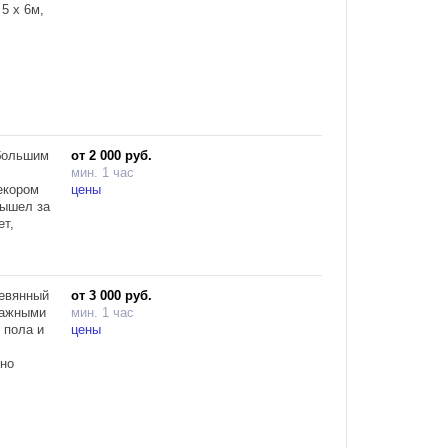
5 х 6м,
00,
и удобно
гримерным
 большим
от 2 000 руб.
мин. 1 час
екором
цены
вышел за
ет,
ревянный
от 3 000 руб.
дельном
тажными
мин. 1 час
мерным
 пола и
цены
ельным
ьно
туры
егантной
но ноты
500
.