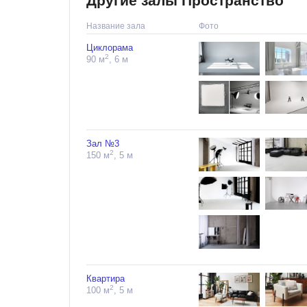
Другие залы Пространство
Название зала
Фото
Циклорама
2
90 м
, 6 м
Зал №3
2
150 м
, 5 м
Квартира
2
100 м
, 5 м