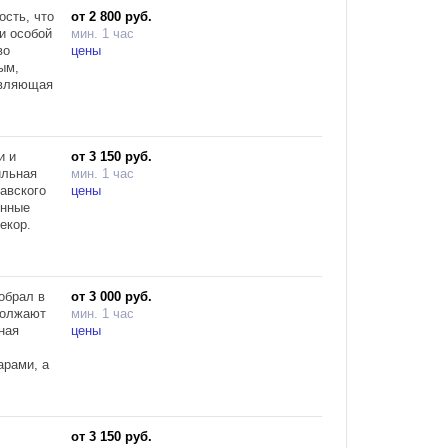
ьера,
сть, что
от 2 800 руб.
антный и
и особой
мин. 1 час
з
во
цены
ым,
авляющая
 и
икс,
и и
от 3 150 руб.
ильная
мин. 1 час
навского
цены
енные
екор.
4м²
 кухней:
е
обрал в
от 3 000 руб.
рным
должают
мин. 1 час
бственным
ная
цены
арами, а
ры
тер и
от 3 150 руб.