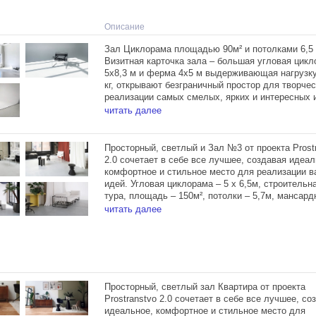
Описание
Зал Циклорама площадью 90м² и потолками 6,5 
Визитная карточка зала – большая угловая цик
5х8,3 м и ферма 4х5 м выдерживающая нагрузку
кг, открывают безграничный простор для творчес
реализации самых смелых, ярких и интересных 
читать далее
Зал располагает тремя источниками Profoto D1 5
двумя большими окнами, фрост-рамой 200х200 
блэкаут шторами, позволяющими удобно регули
Просторный, светлый и Зал №3 от проекта Prost
поступающий солнечный свет, двумя большими 
2.0 сочетает в себе все лучшее, создавая идеал
гримерным столом.
комфортное и стильное место для реализации 
идей. Угловая циклорама – 5 х 6,5м, строительн
тура, площадь – 150м², потолки – 5,7м, мансард
в пол 5 х 6м, блэкаут шторы.
читать далее
Зал располагает тремя источниками Profoto D1 5
большими окнами, фрост-рамой 200х200 см, блэ
шторами, позволяющими удобно регулировать
поступающий солнечный свет и гримерным стол
Просторный, светлый зал Квартира от проекта
Prostranstvo 2.0 сочетает в себе все лучшее, со
идеальное, комфортное и стильное место для