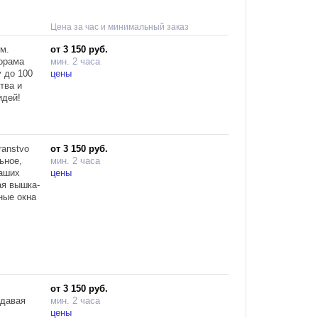
Цена за час и минимальный заказ
м.
от 3 150 руб.
лорама
мин. 2 часа
 до 100
цены
тва и
идей!
00,
см,
ровать
ranstvo
от 3 150 руб.
окнами и
ьное,
мин. 2 часа
ваших
цены
ая вышка-
ные окна
00,
каут
ом.
от 3 150 руб.
здавая
мин. 2 часа
цены