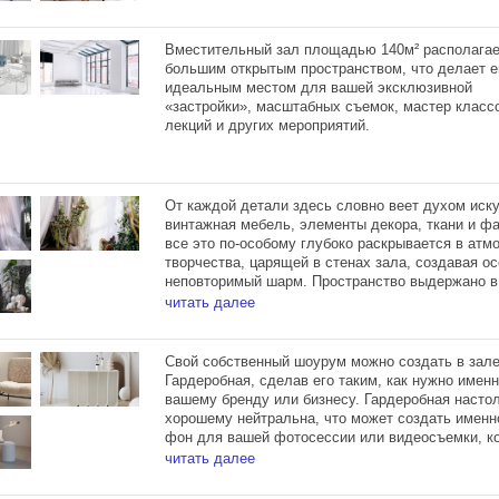
Мансардные окна в пол 5 х 6м, блэкаут шторы.
- 100м, потолки 5,7м.
Вместительный зал площадью 140м² располага
большим открытым пространством, что делает е
Зал располагает тремя источниками Profoto D1 
идеальным местом для вашей эксклюзивной
«застройки», масштабных съемок, мастер класс
лекций и других мероприятий.
От каждой детали здесь словно веет духом иску
винтажная мебель, элементы декора, ткани и ф
все это по-особому глубоко раскрывается в атм
творчества, царящей в стенах зала, создавая о
неповторимый шарм. Пространство выдержано в
тонах, а бетонный пол в сочетании с множество
читать далее
растений и реплик античных скульптур создает
невероятно красивый и манящий контраст межд
эстетичной небрежностью элегантностью.
Свой собственный шоурум можно создать в зал
Гардеробная, сделав его таким, как нужно именн
Зал Гала занимает площадь в 100м² и располага
вашему бренду или бизнесу. Гардеробная настол
источниками Profoto D1 500, гримерным столом 
хорошему нейтральна, что может создать именн
высоким мансардным окном, обеспечивающим о
фон для вашей фотосессии или видеосъемки, к
естественного света.
вы придумали!
читать далее
Здесь множество дизайнерских аксессуаров в с