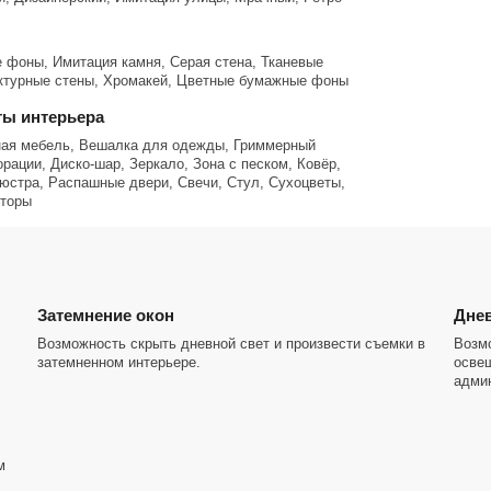
фоны, Имитация камня, Серая стена, Тканевые
ктурные стены, Хромакей, Цветные бумажные фоны
ы интерьера
ная мебель, Вешалка для одежды, Гриммерный
орации, Диско-шар, Зеркало, Зона с песком, Ковёр,
юстра, Распашные двери, Свечи, Стул, Сухоцветы,
торы
Затемнение окон
Днев
Возможность скрыть дневной свет и произвести съемки в
Возм
затемненном интерьере.
осве
адми
м