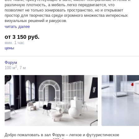
различную плотность, а мебель легко передвигается, что
позволяет не только зонировать пространство, но и открывает
простор для творчества среди огромного множества интересных
визуальных решений и ракурсов.
читать далее
Зал Сатин расположился на площади в 80м², а высота потолков
от 3 150 руб.
составляет 7,5м, пространство оснащено тремя источниками
Profoto D1 500, гримерным столом и новой изюминкой – высокими
мин. 1 час
арочными окнами, обеспечивающими не только естественный свет,
цены
но и очень красивый светотеневой рисунок и удачно
дополняющими интерьер зала.
Форум
2
100 м
, 7 м
Добро пожаловать в зал Форум – легкое и футуристическое