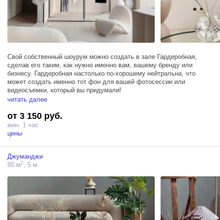
Свой собственный шоурум можно создать в зале Гардеробная,
сделав его таким, как нужно именно вам, вашему бренду или
бизнесу. Гардеробная настолько по-хорошему нейтральна, что
может создать именно тот фон для вашей фотосессии или
видеосъемки, который вы придумали!
читать далее
Здесь множество дизайнерских аксессуаров в сочетании с мягкими
от 3 150 руб.
и нежными формами предметов интерьера, превращают рутинную
рабочую суматоху в элегантный и несколько пафосный кадр,
мин. 1 час
словно вырезанный из фильма.
цены
Джуманджи
2
80 м
, 5 м