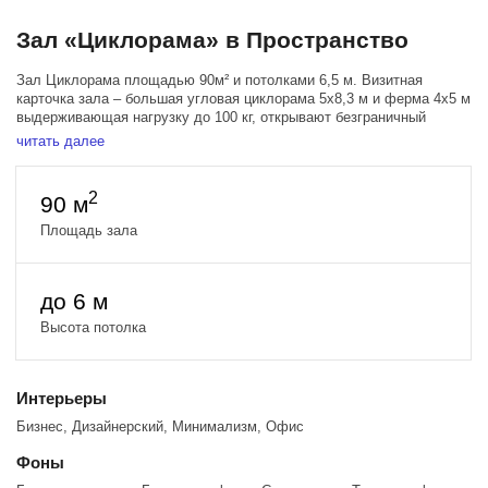
Зал «Циклорама» в Пространство
Зал Циклорама площадью 90м² и потолками 6,5 м. Визитная
карточка зала – большая угловая циклорама 5х8,3 м и ферма 4х5 м
выдерживающая нагрузку до 100 кг, открывают безграничный
простор для творчества и реализации самых смелых, ярких и
читать далее
интересных идей!
Зал располагает тремя источниками Profoto D1 500, двумя
2
90 м
большими окнами, фрост-рамой 200х200 см, блэкаут шторами,
позволяющими удобно регулировать поступающий солнечный свет,
Площадь зала
двумя большими окнами и гримерным столом.
до 6 м
Высота потолка
Интерьеры
Бизнес, Дизайнерский, Минимализм, Офис
Фоны