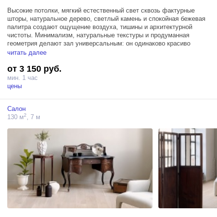
Высокие потолки, мягкий естественный свет сквозь фактурные
шторы, натуральное дерево, светлый камень и спокойная бежевая
палитра создают ощущение воздуха, тишины и архитектурной
чистоты. Минимализм, натуральные текстуры и продуманная
геометрия делают зал универсальным: он одинаково красиво
работает как в чистых предметных съёмках, так и в живых
читать далее
эмоциональных сценах.
от 3 150 руб.
Кухня оснащена передвижным островом с варочной панелью, что
мин. 1 час
сделает ее ещё более функциональным для профессиональных
цены
съёмок и гастро-проектов.
Салон
Это пространство идеально подойдёт для:
2
130 м
, 7 м
— Food-съёмок
— Кулинарных мастер-классов
— Рекламных проектов
— Контента для брендов посуды и техники
— Уютных lifestyle-сцен