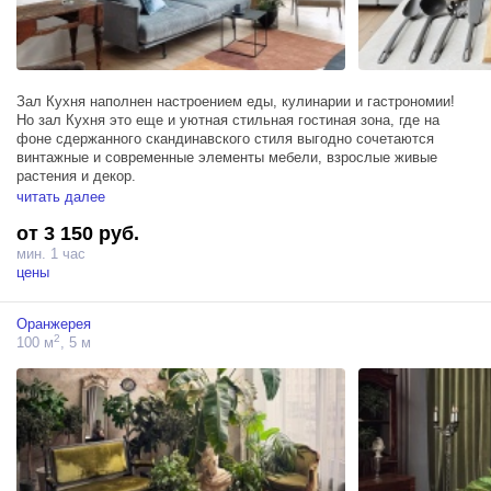
Зал Кухня наполнен настроением еды, кулинарии и гастрономии!
Но зал Кухня это еще и уютная стильная гостиная зона, где на
фоне сдержанного скандинавского стиля выгодно сочетаются
винтажные и современные элементы мебели, взрослые живые
растения и декор.
читать далее
Светлое и элегантное пространство площадью 74м² оснащено не
от 3 150 руб.
только полностью функциональной кухней: духовой шкаф,
холодильник и две индукционные варочные панели, но и блэкаут
мин. 1 час
шторами, гримерным столом, тремя источниками Profoto D1 500 и
цены
собственным санузлом.
Оранжерея
2
100 м
, 5 м