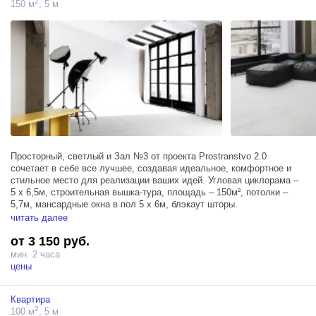
2
150 м
, 5 м
Просторный, светлый и Зал №3 от проекта Prostranstvo 2.0
сочетает в себе все лучшее, создавая идеальное, комфортное и
стильное место для реализации ваших идей. Угловая циклорама –
5 х 6,5м, строительная вышка-тура, площадь – 150м², потолки –
5,7м, мансардные окна в пол 5 х 6м, блэкаут шторы.
читать далее
Зал располагает тремя источниками Profoto D1 500, большими
от 3 150 руб.
окнами, фрост-рамой 200х200 см, блэкаут шторами, позволяющими
удобно регулировать поступающий солнечный свет и гримерным
мин. 2 часа
столом.
цены
Квартира
2
100 м
, 5 м