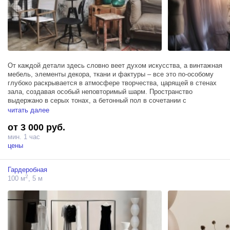
От каждой детали здесь словно веет духом искусства, а винтажная
мебель, элементы декора, ткани и фактуры – все это по-особому
глубоко раскрывается в атмосфере творчества, царящей в стенах
зала, создавая особый неповторимый шарм. Пространство
выдержано в серых тонах, а бетонный пол в сочетании с
множеством живых растений и реплик античных скульптур создает
читать далее
невероятно красивый и манящий контраст между эстетичной
от 3 000 руб.
небрежностью элегантностью.
мин. 1 час
Зал Гала занимает площадь в 100м² и располагает 3 источниками
цены
Profoto D1 500, гримерным столом и высоким мансардным окном,
обеспечивающим обилие естественного света.
Гардеробная
2
100 м
, 5 м