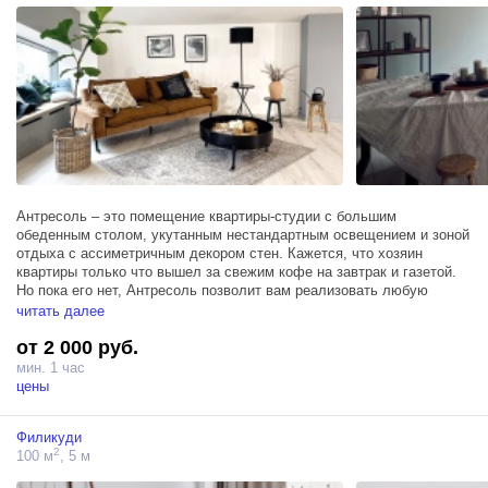
Антресоль – это помещение квартиры-студии с большим
обеденным столом, укутанным нестандартным освещением и зоной
отдыха с ассиметричным декором стен. Кажется, что хозяин
квартиры только что вышел за свежим кофе на завтрак и газетой.
Но пока его нет, Антресоль позволит вам реализовать любую
эстетическую задумку, связанную со стильными домашними
читать далее
интерьерами.
от 2 000 руб.
Зал Антресоль занимает площадь в 100м² в отдельном помещении
мин. 1 час
на втором этаже и располагает гримерным столом, двумя
цены
источниками Profoto D1 500, отдельным санузлом и большим
холлом, в котором при необходимости можно комфортно
Филикуди
разместить техническую зону
2
100 м
, 5 м
Зал располагает двумя источниками Profoto D1 500