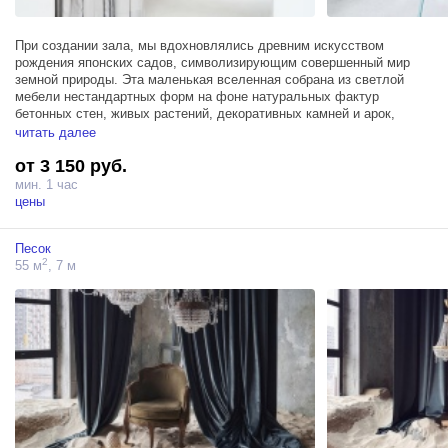
При создании зала, мы вдохновлялись древним искусством
рождения японских садов, символизирующим совершенный мир
земной природы. Эта маленькая вселенная собрана из светлой
мебели нестандартных форм на фоне натуральных фактур
бетонных стен, живых растений, декоративных камней и арок,
формирующих чарующий пейзаж сада.
читать далее
от 3 150 руб.
Пространство оснащено мансардным окном, пропускающим
максимум естественного света, санузлом с душем, шторами
мин. 1 час
блэкаут и тремя источниками Profoto D1 500, что гарантирует
цены
технологичность и комфорт съемки.
Песок
2
55 м
, 7 м