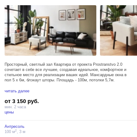
Просторный, светлый зал Квартира от проекта Prostranstvo 2.0
сочетает в себе все лучшее, создавая идеальное, комфортное и
стильное место для реализации ваших идей. Мансардные окна в
пол 5 х 6м, блэкаут шторы. Площадь - 100м, потолки 5,7м.
Зал располагает тремя источниками Profoto D1 500, большим
читать далее
окном, блэкаут шторами, позволяющими удобно регулировать
от 3 150 руб.
поступающий солнечный свет, и гримерным столом.
мин. 2 часа
цены
Антресоль
2
100 м
, 3 м