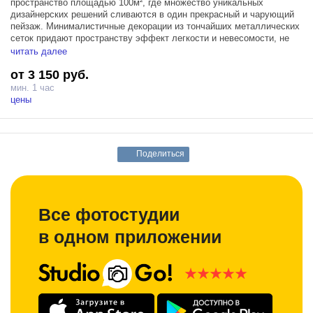
пространство площадью 100м², где множество уникальных
дизайнерских решений сливаются в один прекрасный и чарующий
пейзаж. Минималистичные декорации из тончайших металлических
сеток придают пространству эффект легкости и невесомости, не
смотря на внушительные размеры. Усовершенствованная
читать далее
геометрия пространства, созданная за счет новых окон и
от 3 150 руб.
декоративной арки, поддерживающих друг друга, открывает
множество возможностей для поиска идеального кадра. Кроме
мин. 1 час
того, обновленные окна, пропускающие больше естественного
цены
света, не только дополняют интерьер зала, но и создают
уникальный световой рисунок.
Зал Форум оснащен тремя источниками Profoto D1 500, блэкаут
Поделиться
шторами и гримерным столом, для максимально комфортного
съемочного процесса в функциональных зала от сети студии
Prostranstvo.
Все фотостудии
в одном приложении