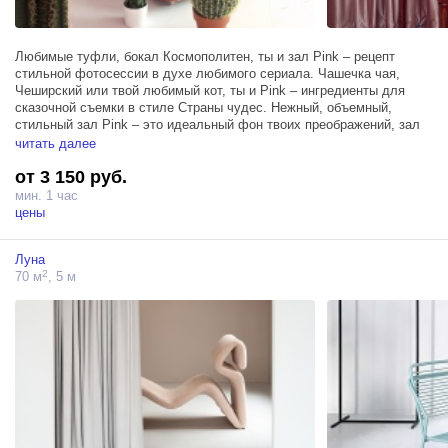
Любимые туфли, бокал Космополитен, ты и зал Pink – рецепт
стильной фотосессии в духе любимого сериала. Чашечка чая,
Чеширский или твой любимый кот, ты и Pink – ингредиенты для
сказочной съемки в стиле Страны чудес. Нежный, объемный,
стильный зал Pink – это идеальный фон твоих преображений, зал
богатый текстурами и фактурами: мех, бархат, плюш, ворс… Мы
читать далее
создали его живым воплощением глянцевых страниц твоего
от 3 150 руб.
любимого журнала, фоном сказочных стран и неизвестных планет
и ожившей иллюстрацией твоих любимых историй.
мин. 1 час
цены
Вдохни жизнь в свою визуальную мечту в зале Pink – у вас с ним
точно все получится! Меняй образы, перевоплощаясь, будь разной,
Луна
но оставайся собой! Следуй за белым кроликом.
2
70 м
, 5 м