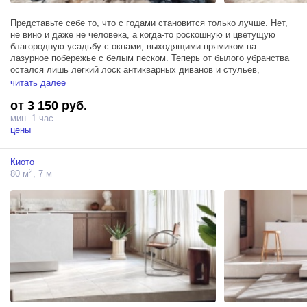
Представьте себе то, что с годами становится только лучше. Нет,
не вино и даже не человека, а когда-то роскошную и цветущую
благородную усадьбу с окнами, выходящими прямиком на
лазурное побережье с белым песком. Теперь от былого убранства
остался лишь легкий лоск антикварных диванов и стульев,
давным-давно подчеркивающих аристократичность и статусность
читать далее
своего владельца. Здесь чувствуется тонкий флер
от 3 150 руб.
руинированности, и каждая деталь, от белоснежного песка, как
будто нанесенного теплым морским ветром, до бетонных стен, узор
мин. 1 час
которых с годами становиться все изысканнее, наполняет картину.
цены
Киото
2
80 м
, 7 м