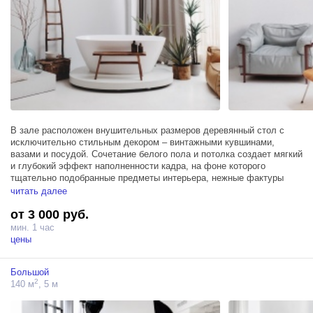
В зале расположен внушительных размеров деревянный стол с
исключительно стильным декором – винтажными кувшинами,
вазами и посудой. Сочетание белого пола и потолка создает мягкий
и глубокий эффект наполненности кадра, на фоне которого
тщательно подобранные предметы интерьера, нежные фактуры
терракотовой стены с эффектом натуральной элегантной
читать далее
состаренности и дизайнерские аксессуары словно ноты
от 3 000 руб.
складываются в тонкую и самобытную мелодию.
мин. 1 час
Мансардные окна в пол 5 х 6м, блэкаут шторы. Площадь - 100м,
цены
потолки 5,7м.
Большой
Зал располагает тремя источниками Profoto D1 500
2
140 м
, 5 м