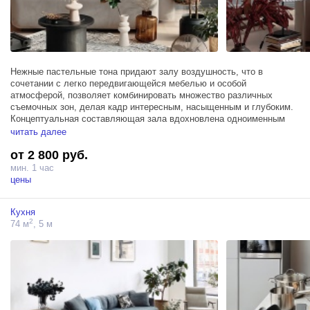
Нежные пастельные тона придают залу воздушность, что в
сочетании с легко передвигающейся мебелью и особой
атмосферой, позволяет комбинировать множество различных
съемочных зон, делая кадр интересным, насыщенным и глубоким.
Концептуальная составляющая зала вдохновлена одноименным
фильмом, а футуристичные формы аксессуаров и элементов и
читать далее
антикварные предметы интерьера, гармонично уживающиеся
от 2 800 руб.
вместе, создают яркий и свежий микс, способный вдохновлять.
мин. 1 час
цены
Кухня
2
74 м
, 5 м