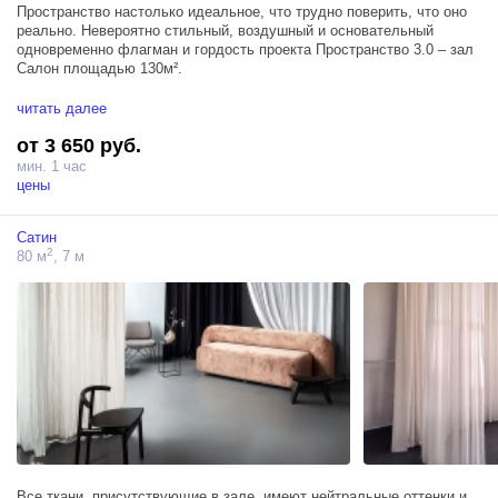
Пространство настолько идеальное, что трудно поверить, что оно
реально. Невероятно стильный, воздушный и основательный
одновременно флагман и гордость проекта Пространство 3.0 – зал
Салон площадью 130м².
Головокружительная атмосфера интерьерного зала наполняет
читать далее
каждый ракурс особой аурой красоты и нетипичности. Антикварная
от 3 650 руб.
мебель и элементы декора, потолки 7,5 метров, высокие арочные
окна и стильный балкон – каждая деталь Салона идеально
мин. 1 час
гармонирует с другой, создавая уникальную атмосферу
цены
абсолютной идеальной интерьерной красоты в каждом ракурсе.
Сатин
Зал Салон не только создает невероятную творческую энергетику,
2
80 м
, 7 м
но и дает особый комфорт, который так важен во время рабочего
процесса.
Все ткани, присутствующие в зале, имеют нейтральные оттенки и