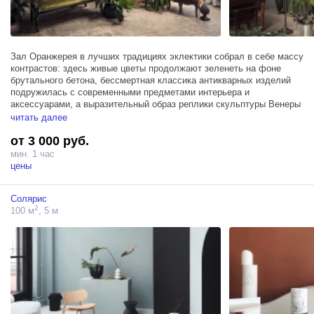
Зал Оранжерея в лучших традициях эклектики собрал в себе массу
контрастов: здесь живые цветы продолжают зеленеть на фоне
брутального бетона, бессмертная классика антикварных изделий
подружилась с современными предметами интерьера и
аксессуарами, а выразительный образ реплики скульптуры Венеры
Милосской сливается с широкими листьям монстер и веерных
читать далее
пальм.
от 3 000 руб.
Зал Оранжерея занимает площадь в 100м² и прекрасно подходит
мин. 1 час
для реализации проектов любого масштаба, он оборудован
цены
гримерным столом и 3 источниками Profoto D1 500 и располагает
мансардным окном в пол, пропускающим массу солнечного света,
Солярис
создающего качественное естественное освещение.
2
100 м
, 5 м