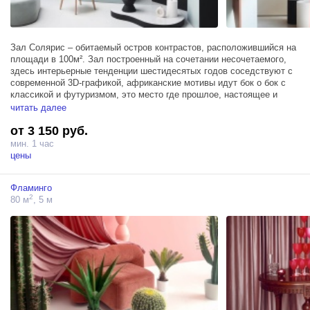
Зал Солярис – обитаемый остров контрастов, расположившийся на
площади в 100м². Зал построенный на сочетании несочетаемого,
здесь интерьерные тенденции шестидесятых годов соседствуют с
современной 3D-графикой, африканские мотивы идут бок о бок с
классикой и футуризмом, это место где прошлое, настоящее и
будущее ведут разговор о вечном.
читать далее
от 3 150 руб.
Все элементы декора легко передвигаются для абсолютного
комфорта во время творческого процесса, а также зал располагает
мин. 1 час
тремя источниками Profoto D1 500, блэкаут шторами, гримерным
цены
столом и высоким мансардным окном.
Фламинго
2
80 м
, 5 м