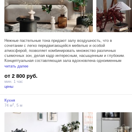
Нежные пастельные тона придают залу воздушность, что в
сочетании с легко передвигающейся мебелью и особой
атмосферой, позволяет комбинировать множество различных
съемочных зон, делая кадр интересным, насыщенным и глубоким.
Концептуальная составляющая зала вдохновлена одноименным
фильмом, а футуристичные формы аксессуаров и элементов и
читать далее
антикварные предметы интерьера, гармонично уживающиеся
от 2 800 руб.
вместе, создают яркий и свежий микс, способный вдохновлять.
мин. 1 час
цены
Кухня
2
74 м
, 5 м