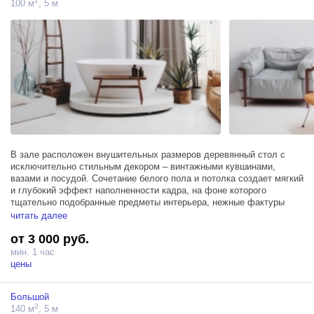
2
100 м
, 5 м
Зал располагает двумя источниками Profoto D1 500
В зале расположен внушительных размеров деревянный стол с
исключительно стильным декором – винтажными кувшинами,
вазами и посудой. Сочетание белого пола и потолка создает мягкий
и глубокий эффект наполненности кадра, на фоне которого
тщательно подобранные предметы интерьера, нежные фактуры
терракотовой стены с эффектом натуральной элегантной
читать далее
состаренности и дизайнерские аксессуары словно ноты
от 3 000 руб.
складываются в тонкую и самобытную мелодию.
мин. 1 час
Мансардные окна в пол 5 х 6м, блэкаут шторы. Площадь - 100м,
цены
потолки 5,7м.
Большой
Зал располагает тремя источниками Profoto D1 500
2
140 м
, 5 м