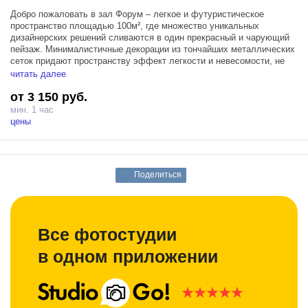
Добро пожаловать в зал Форум – легкое и футуристическое
пространство площадью 100м², где множество уникальных
дизайнерских решений сливаются в один прекрасный и чарующий
пейзаж. Минималистичные декорации из тончайших металлических
сеток придают пространству эффект легкости и невесомости, не
смотря на внушительные размеры. Усовершенствованная
читать далее
геометрия пространства, созданная за счет новых окон и
от 3 150 руб.
декоративной арки, поддерживающих друг друга, открывает
множество возможностей для поиска идеального кадра. Кроме
мин. 1 час
того, обновленные окна, пропускающие больше естественного
цены
света, не только дополняют интерьер зала, но и создают
уникальный световой рисунок.
Зал Форум оснащен тремя источниками Profoto D1 500, блэкаут
Поделиться
шторами и гримерным столом, для максимально комфортного
съемочного процесса в функциональных зала от сети студии
Prostranstvo.
Все фотостудии
в одном приложении