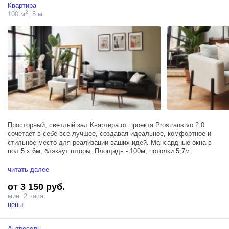
Квартира
2
100 м
, 5 м
Просторный, светлый зал Квартира от проекта Prostranstvo 2.0
сочетает в себе все лучшее, создавая идеальное, комфортное и
стильное место для реализации ваших идей. Мансардные окна в
пол 5 х 6м, блэкаут шторы. Площадь - 100м, потолки 5,7м.
Зал располагает тремя источниками Profoto D1 500, большим
читать далее
окном, блэкаут шторами, позволяющими удобно регулировать
от 3 150 руб.
поступающий солнечный свет, и гримерным столом.
мин. 2 часа
цены
Антресоль