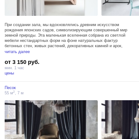
При создании зала, мы вдохновлялись древним искусством
рождения японских садов, символизирующим совершенный мир
земной природы. Эта маленькая вселенная собрана из светлой
мебели нестандартных форм на фоне натуральных фактур
бетонных стен, живых растений, декоративных камней и арок,
формирующих чарующий пейзаж сада.
читать далее
от 3 150 руб.
Пространство оснащено мансардным окном, пропускающим
максимум естественного света, санузлом с душем, шторами
мин. 1 час
блэкаут и тремя источниками Profoto D1 500, что гарантирует
цены
технологичность и комфорт съемки.
Песок
2
55 м
, 7 м