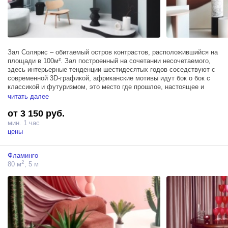
Зал Солярис – обитаемый остров контрастов, расположившийся на
площади в 100м². Зал построенный на сочетании несочетаемого,
здесь интерьерные тенденции шестидесятых годов соседствуют с
современной 3D-графикой, африканские мотивы идут бок о бок с
классикой и футуризмом, это место где прошлое, настоящее и
будущее ведут разговор о вечном.
читать далее
от 3 150 руб.
Все элементы декора легко передвигаются для абсолютного
комфорта во время творческого процесса, а также зал располагает
мин. 1 час
тремя источниками Profoto D1 500, блэкаут шторами, гримерным
цены
столом и высоким мансардным окном.
Фламинго
2
80 м
, 5 м