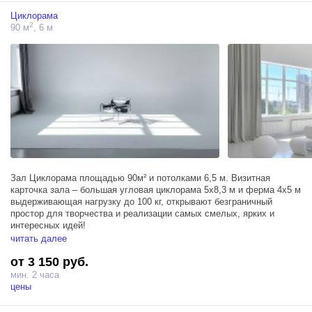
Циклорама
2
90 м
, 6 м
Зал Циклорама площадью 90м² и потолками 6,5 м. Визитная
карточка зала – большая угловая циклорама 5х8,3 м и ферма 4х5 м
выдерживающая нагрузку до 100 кг, открывают безграничный
простор для творчества и реализации самых смелых, ярких и
интересных идей!
читать далее
Зал располагает тремя источниками Profoto D1 500, двумя
от 3 150 руб.
большими окнами, фрост-рамой 200х200 см, блэкаут шторами,
позволяющими удобно регулировать поступающий солнечный свет,
мин. 2 часа
двумя большими окнами и гримерным столом.
цены