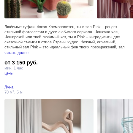
Любимые туфли, бокал Космополитен, ты и зал Pink – рецепт
стильной фотосессии в духе любимого сериала. Чашечка чая,
Чеширский или твой любимый кот, ты и Pink – ингредиенты для
сказочной съемки в стиле Страны чудес. Нежный, объемный,
стильный зал Pink – это идеальный фон твоих преображений, зал
богатый текстурами и фактурами: мех, бархат, плюш, ворс… Мы
читать далее
создали его живым воплощением глянцевых страниц твоего
от 3 150 руб.
любимого журнала, фоном сказочных стран и неизвестных планет
и ожившей иллюстрацией твоих любимых историй.
мин. 1 час
цены
Вдохни жизнь в свою визуальную мечту в зале Pink – у вас с ним
точно все получится! Меняй образы, перевоплощаясь, будь разной,
Луна
но оставайся собой! Следуй за белым кроликом.
2
70 м
, 5 м