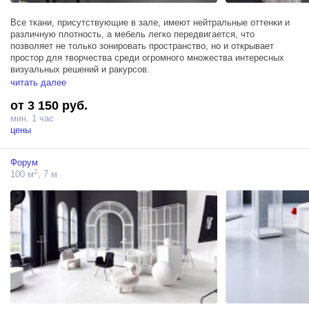
Все ткани, присутствующие в зале, имеют нейтральные оттенки и
различную плотность, а мебель легко передвигается, что
позволяет не только зонировать пространство, но и открывает
простор для творчества среди огромного множества интересных
визуальных решений и ракурсов.
читать далее
Зал Сатин расположился на площади в 80м², а высота потолков
от 3 150 руб.
составляет 7,5м, пространство оснащено тремя источниками
Profoto D1 500, гримерным столом и новой изюминкой – высокими
мин. 1 час
арочными окнами, обеспечивающими не только естественный свет,
цены
но и очень красивый светотеневой рисунок и удачно
дополняющими интерьер зала.
Форум
2
100 м
, 7 м