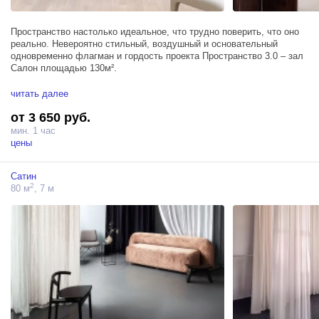
Пространство настолько идеальное, что трудно поверить, что оно
реально. Невероятно стильный, воздушный и основательный
одновременно флагман и гордость проекта Пространство 3.0 – зал
Салон площадью 130м².
Головокружительная атмосфера интерьерного зала наполняет
читать далее
каждый ракурс особой аурой красоты и нетипичности. Антикварная
от 3 650 руб.
мебель и элементы декора, потолки 7,5 метров, высокие арочные
окна и стильный балкон – каждая деталь Салона идеально
мин. 1 час
гармонирует с другой, создавая уникальную атмосферу
цены
абсолютной идеальной интерьерной красоты в каждом ракурсе.
Сатин
Зал Салон не только создает невероятную творческую энергетику,
2
80 м
, 7 м
но и дает особый комфорт, который так важен во время рабочего
процесса.