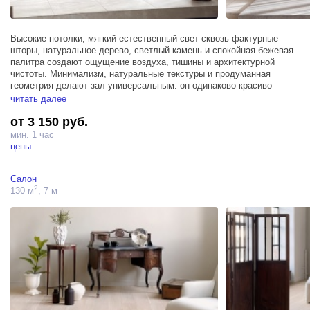
Высокие потолки, мягкий естественный свет сквозь фактурные
шторы, натуральное дерево, светлый камень и спокойная бежевая
палитра создают ощущение воздуха, тишины и архитектурной
чистоты. Минимализм, натуральные текстуры и продуманная
геометрия делают зал универсальным: он одинаково красиво
работает как в чистых предметных съёмках, так и в живых
читать далее
эмоциональных сценах.
от 3 150 руб.
Кухня оснащена передвижным островом с варочной панелью, что
мин. 1 час
сделает ее ещё более функциональным для профессиональных
цены
съёмок и гастро-проектов.
Салон
Это пространство идеально подойдёт для:
2
130 м
, 7 м
— Food-съёмок
— Кулинарных мастер-классов
— Рекламных проектов
— Контента для брендов посуды и техники
— Уютных lifestyle-сцен