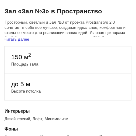
Зал «Зал №3» в Пространство
Просторный, светлый и Зал №3 от проекта Prostranstvo 2.0
сочетает в себе все лучшее, создавая идеальное, комфортное и
стильное место для реализации ваших идей. Угловая циклорама –
5 х 6,5м, строительная вышка-тура, площадь – 150м², потолки –
читать далее
5,7м, мансардные окна в пол 5 х 6м, блэкаут шторы.
Зал располагает тремя источниками Profoto D1 500, большими
2
150 м
окнами, фрост-рамой 200х200 см, блэкаут шторами, позволяющими
удобно регулировать поступающий солнечный свет и гримерным
Площадь зала
столом.
до 5 м
Высота потолка
Интерьеры
Дизайнерский, Лофт, Минимализм
Фоны