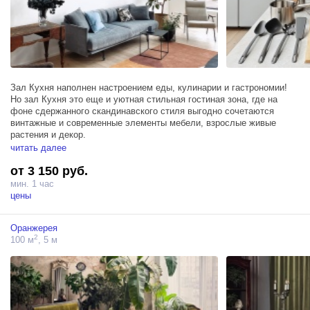
Зал Кухня наполнен настроением еды, кулинарии и гастрономии!
Но зал Кухня это еще и уютная стильная гостиная зона, где на
фоне сдержанного скандинавского стиля выгодно сочетаются
винтажные и современные элементы мебели, взрослые живые
растения и декор.
читать далее
Светлое и элегантное пространство площадью 74м² оснащено не
от 3 150 руб.
только полностью функциональной кухней: духовой шкаф,
холодильник и две индукционные варочные панели, но и блэкаут
мин. 1 час
шторами, гримерным столом, тремя источниками Profoto D1 500 и
цены
собственным санузлом.
Оранжерея
2
100 м
, 5 м