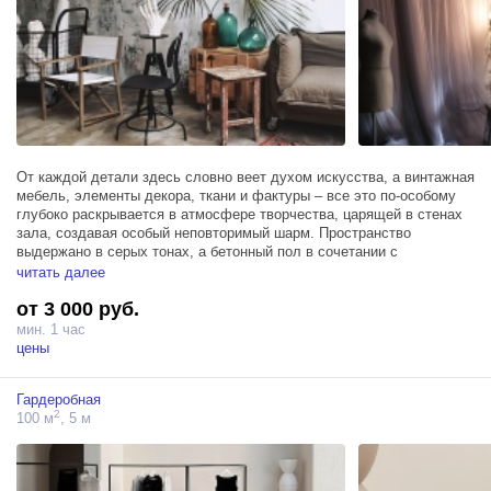
От каждой детали здесь словно веет духом искусства, а винтажная
мебель, элементы декора, ткани и фактуры – все это по-особому
глубоко раскрывается в атмосфере творчества, царящей в стенах
зала, создавая особый неповторимый шарм. Пространство
выдержано в серых тонах, а бетонный пол в сочетании с
множеством живых растений и реплик античных скульптур создает
читать далее
невероятно красивый и манящий контраст между эстетичной
от 3 000 руб.
небрежностью элегантностью.
мин. 1 час
Зал Гала занимает площадь в 100м² и располагает 3 источниками
цены
Profoto D1 500, гримерным столом и высоким мансардным окном,
обеспечивающим обилие естественного света.
Гардеробная
2
100 м
, 5 м