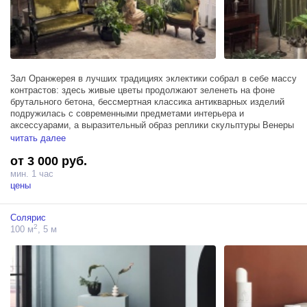
Зал Оранжерея в лучших традициях эклектики собрал в себе массу
контрастов: здесь живые цветы продолжают зеленеть на фоне
брутального бетона, бессмертная классика антикварных изделий
подружилась с современными предметами интерьера и
аксессуарами, а выразительный образ реплики скульптуры Венеры
Милосской сливается с широкими листьям монстер и веерных
читать далее
пальм.
от 3 000 руб.
Зал Оранжерея занимает площадь в 100м² и прекрасно подходит
мин. 1 час
для реализации проектов любого масштаба, он оборудован
цены
гримерным столом и 3 источниками Profoto D1 500 и располагает
мансардным окном в пол, пропускающим массу солнечного света,
Солярис
создающего качественное естественное освещение.
2
100 м
, 5 м