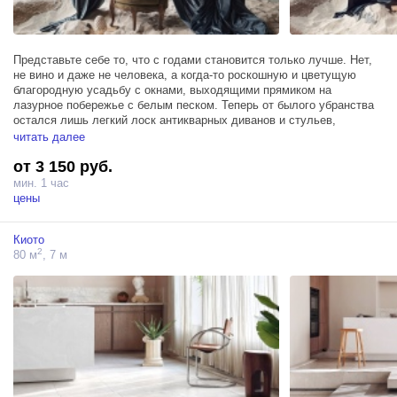
Представьте себе то, что с годами становится только лучше. Нет,
не вино и даже не человека, а когда-то роскошную и цветущую
благородную усадьбу с окнами, выходящими прямиком на
лазурное побережье с белым песком. Теперь от былого убранства
остался лишь легкий лоск антикварных диванов и стульев,
давным-давно подчеркивающих аристократичность и статусность
читать далее
своего владельца. Здесь чувствуется тонкий флер
от 3 150 руб.
руинированности, и каждая деталь, от белоснежного песка, как
будто нанесенного теплым морским ветром, до бетонных стен, узор
мин. 1 час
которых с годами становиться все изысканнее, наполняет картину.
цены
Киото
2
80 м
, 7 м