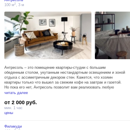
2
100 м
, 3 м
Антресоль – это помещение квартиры-студии с большим
обеденным столом, укутанным нестандартным освещением и зоной
отдыха с ассиметричным декором стен. Кажется, что хозяин
квартиры только что вышел за свежим кофе на завтрак и газетой.
Но пока его нет, Антресоль позволит вам реализовать любую
эстетическую задумку, связанную со стильными домашними
читать далее
интерьерами.
от 2 000 руб.
Зал Антресоль занимает площадь в 100м² в отдельном помещении
мин. 1 час
на втором этаже и располагает гримерным столом, двумя
цены
источниками Profoto D1 500, отдельным санузлом и большим
холлом, в котором при необходимости можно комфортно
Филикуди
разместить техническую зону