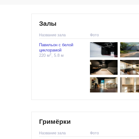
Залы
Название зала
Фото
Павильон с белой
циклорамой
2
220 м
, 5.8 м
Гримёрки
Название зала
Фото