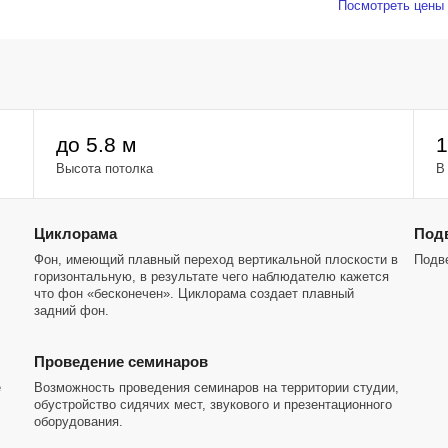
Посмотреть цены 
рекламных и
еством
 и удобная
до 5.8 м
1
без
Высота потолка
В
Циклорама
Подв
Фон, имеющий плавный переход вертикальной плоскости в
Подв
горизонтальную, в результате чего наблюдателю кажется
что фон «бесконечен». Циклорама создает плавный
задний фон.
Проведение семинаров
е
Возможность проведения семинаров на территории студии,
обустройство сидячих мест, звукового и презентационного
оборудования.