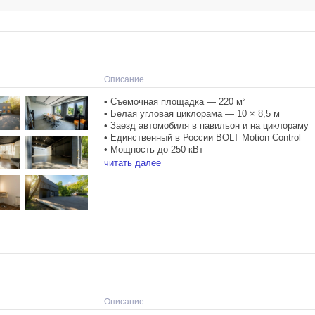
Описание
• Съемочная площадка — 220 м²
• Белая угловая циклорама — 10 × 8,5 м
• Заезд автомобиля в павильон и на циклораму
• Единственный в России BOLT Motion Control
• Мощность до 250 кВт
• Отдельно стоящее здание
читать далее
• Большой бэк-офис и плейбек-зона
• Гримерная на 2 поста
• Парковка
• Работа 24/7 по предварительной брони
Павильон подходит для съемок любого масштаб
fashion и предметных сетапов до больших рекл
automotive продакшенов.
Параметры:
• Размер павильона — 20 × 11 м
Описание
• Размер циклорамы — 10 × 8,5 м