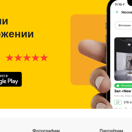
ии
ожении
Фотографам
Партнёрам