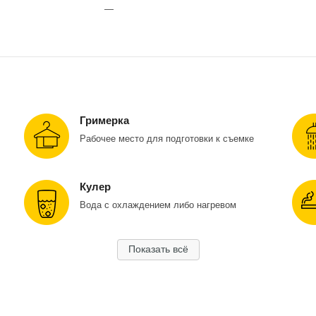
• Размер ворот — 300 × 320 см
—
• Wi-Fi, душевые, уборные
• Администратор на площадке
Гримерка
Рабочее место для подготовки к съемке
Кулер
Вода с охлаждением либо нагревом
Показать всё