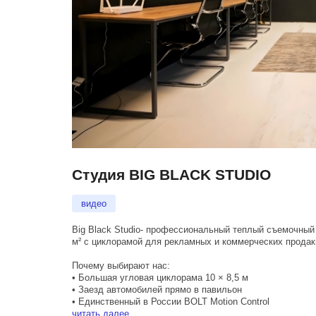
Студия BIG BLACK STUDIO
видео
Big Black Studio- профессиональный теплый съемочный
м² с циклорамой для рекламных и коммерческих прода
Почему выбирают нас:
• Большая угловая циклорама 10 × 8,5 м
• Заезд автомобилей прямо в павильон
• Единственный в России BOLT Motion Control
• Мощность до 250 кВт для сложных съемочных задач
читать далее