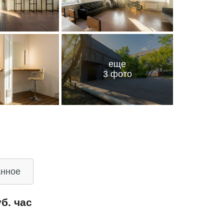
еще
3 фото
анное
уб. час