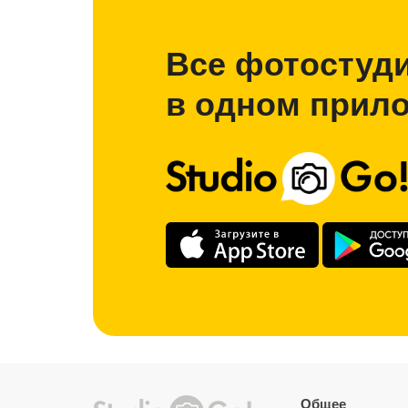
Все фотостуд
в одном прил
Общее