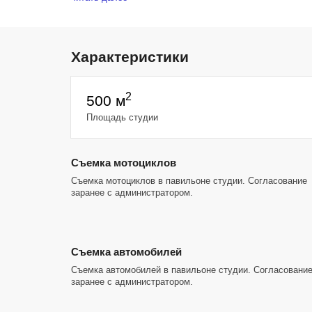
• Просторный бэк-офис для команды и клиентов
• Работа 24/7
Павильон идеально подходит для automotive, fashion, 
Характеристики
видео-съемок с крупными декорациями, большим колич
техники и большими командами.
Комфортная инфраструктура, отдельно стоящее здание
2
500 м
логистика позволяют проводить съемки любого уровня 
ограничений.
Площадь студии
Съемка мотоциклов
Съемка мотоциклов в павильоне студии. Согласование
заранее с администратором.
Съемка автомобилей
Съемка автомобилей в павильоне студии. Согласовани
заранее с администратором.