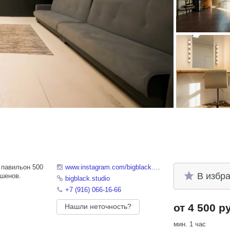
 павильон 500
www.instagram.com/bigblack.studio
В избр
кшенов.
bigblack.studio
+7 (916) 066-16-66
от 4 500 р
Нашли неточность?
мин. 1 час