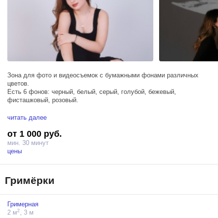
Зона для фото и видеосъемок с бумажными фонами различных
цветов.
Есть 6 фонов: черный, белый, серый, голубой, бежевый,
фисташковый, розовый.
Тех.оборудование:
читать далее
- 2 софтбокса
от 1 000 руб.
ВНИМАНИЕ! В стандартную стоимость аренды входит 1м
мин. 30 минут
бумажного фона. В случае использования дополнительных метров
цены
фонов происходит доп.оплата.
При вашем желании предоставляется профессиональный фон
Гримёрки
хромакей (зеленый экран) за отдельную стоимость. По этому
вопросу связываетесь с администратором.
Гримерная
2
2 м
, 3 м