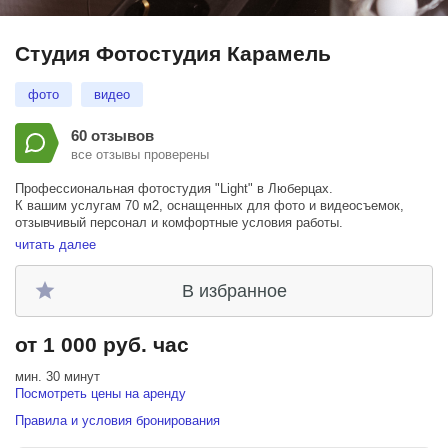
Студия Фотостудия Карамель
фото
видео
60 отзывов
все отзывы проверены
Профессиональная фотостудия "Light" в Люберцах.
К вашим услугам 70 м2, оснащенных для фото и видеосъемок,
отзывчивый персонал и комфортные условия работы.
читать далее
- Два удобных зала (36 м2; 34 м2)
- Оборудование FST, GODOX, RAYLAB
В избранное
- Флаги, гибкое зеркало, гобо, проектор
- Ресепшн, гримерка
- Вода, чай, кофе и снеки
от 1 000 руб. час
- Различные цветовые фоны и хромакей
- 15 минут пешком от м. Лермонтовский проспект/Жулебино
- Лифт
мин. 30 минут
- Вход по пропускам (по паспортам)
Посмотреть цены на аренду
Правила и условия бронирования
Реквизит и все необходимое оборудование для комфортной
работы.