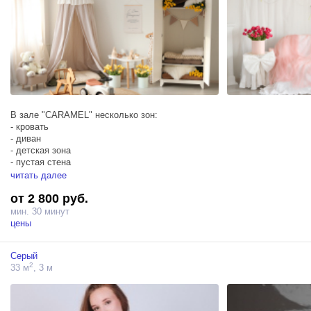
В зале "CARAMEL" несколько зон:
- кровать
- диван
- детская зона
- пустая стена
читать далее
Тех.оборудование: 2 софтбокса, отражатель, фотозонт
от 2 800 руб.
мин. 30 минут
цены
Серый
2
33 м
, 3 м