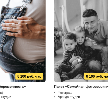
8 100 руб. час
8 100 руб. ч
Беременность»
Пакет «Семейная фотосессия
аф
Фотограф
 студии
Аренда студии