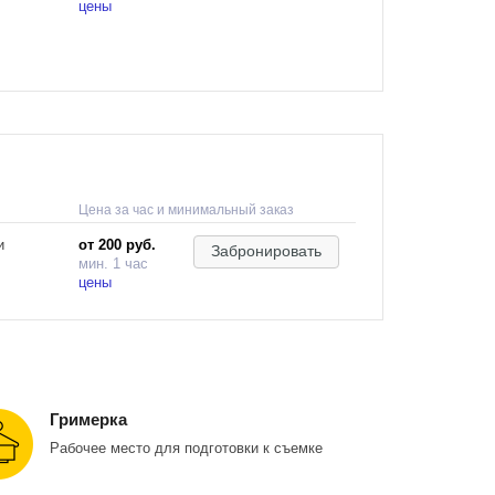
цены
ассов и
кументы,
атно.
Цена за час и минимальный заказ
о места
и
от 200 руб.
Забронировать
мин. 1 час
цены
.
ас - В
Гримерка
ировать!
Рабочее место для подготовки к съемке