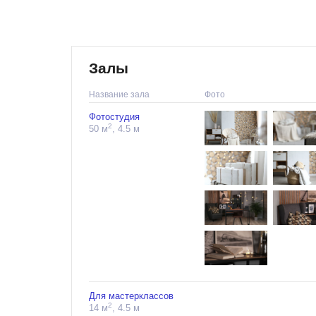
Залы
Название зала
Фото
Фотостудия
2
50 м
, 4.5 м
Для мастерклассов
2
14 м
, 4.5 м