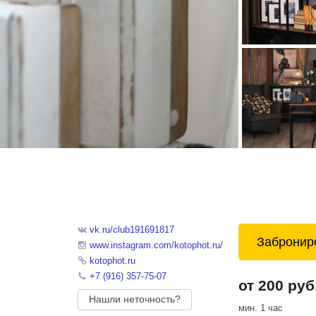
vk.ru/club191691817
Забронир
www.instagram.com/kotophot.ru/
kotophot.ru
+7 (916) 357-75-07
от 200 руб
Нашли неточность?
мин. 1 час