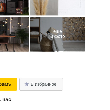
еще
3 фото
овать
В избранное
. час