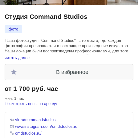
Студия Command Studios
фото
Наша фотостудия "Command Studios" - это место, где каждая
фотография превращается в настоящее произведение искусства.
Наши локации были воспроизведены профессионалами, для того
что бы вы могли воплотить все ваши идеи.Интерьерные залы с
читать далее
уникальным стилем и профессиональным подходом.Светлая и
солнечная фотостудия. Большая циклорама 5.5м ширина и 6м в
В избранное
глубину. Белый угол 3м на 3м.
Оборудование Profoto.
от 1 700 руб. час
Различные насадки.
У нас можно проводить съёмки, как для личных, так и для
мин. 1 час
коммерческих проектов. Благодаря нам вы можете получить
Посмотреть цены на аренду
неординарные кадры для своего бизнеса или портфолио.
vk.ru/commandstudios
www.instagram.com/cmdstudios.ru
cmdstudios.ru/