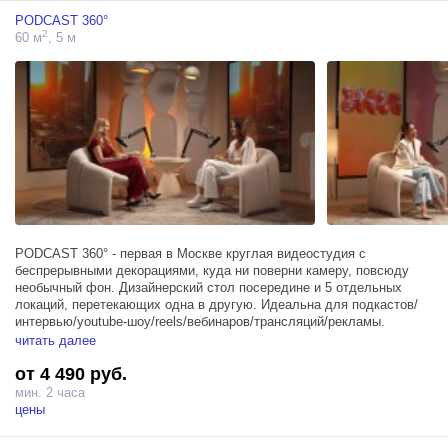
PODCAST 360°
2
60 м
, 5 м
PODCAST 360° - первая в Москве круглая видеостудия с
беспрерывными декорациями, куда ни поверни камеру, повсюду
необычный фон. Дизайнерский стол посередине и 5 отдельных
локаций, перетекающих одна в другую. Идеальна для подкастов/
интервью/youtube-шоу/reels/вебинаров/трансляций/рекламы.
читать далее
⁃ Круглый просторный зал 8х8 метров, куда ни поверни объектив,
от 4 490 руб.
всюду неповторимые декорации, которые ты точно нигде не
встречал
мин. 2 часа
цены
- Дизайнерский круглый стол на четверых человек (по запросу
можем поставить стол на большее количество человек)