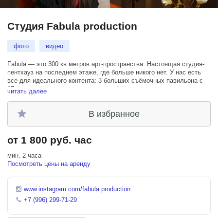
Студия Fabula production
фото
видео
Fabula — это 300 кв метров арт-пространства. Настоящая студия-
пентхауз на последнем этаже, где больше никого нет. У нас есть
все для идеального контента: 3 больших съёмочных павильона с
17−ю локациями для съемок и арт-объектами.
читать далее
Мы не просто студия, а настоящая лаборатория креативного
В избранное
контента со своим продакшеном полного цикла. Мы снимем тебе
красивые:
от 1 800 руб. час
*подкасты
*YouTube-шоу
*интервью
мин. 2 часа
*reels/shorts
Посмотреть цены на аренду
*рекламу курсы
*видеоуроки
*вебинары/трансляции
www.instagram.com/fabula.production
*докфильмы
+7 (996) 299-71-29
*ток-шоу
*репортажные выездные съёмки