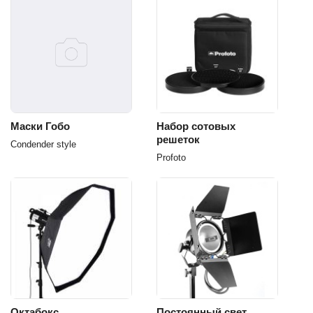
Маски Гобо
Набор сотовых
решеток
Сondender style
Profoto
Октабокс
Постоянный свет