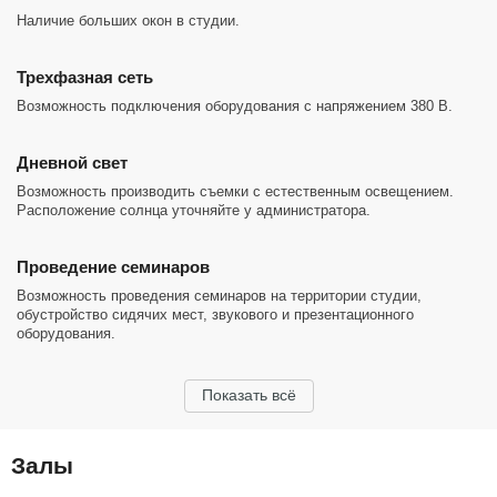
— 10 мин пешком от метро, 15 — от МЦК
Наличие больших окон в студии.
— Собственная охраняемая парковка, на которой всегда есть место
— Лаундж зона, туалет, как арт-пространство, свежесваренный
Трехфазная сеть
кофе и тапочки
Возможность подключения оборудования с напряжением 380 В.
У нас свой собственный парк кинокамер Sony, так что будь уверен,
ты будешь выглядеть прекрасно, даже если не выспался: Sony fx3
Дневной свет
и Sony fx30.
Возможность производить съемки с естественным освещением.
Топовый свет от Aputure, микрофоны Shure sm7b, проекционные
Расположение солнца уточняйте у администратора.
насадки, софты и все необходимые приблуды для создания
качественного контента
Проведение семинаров
Выстраиваем уникальные декорации под ваш проект, которые вы
Возможность проведения семинаров на территории студии,
больше не встретите ни в одном шоу или подкасте.
обустройство сидячих мест, звукового и презентационного
оборудования.
Показать всё
Залы