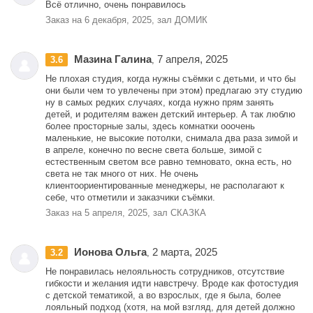
Всё отлично, очень понравилось
Заказ на 6 декабря, 2025, зал ДОМИК
Мазина Галина
7 апреля, 2025
3.6
,
Не плохая студия, когда нужны съёмки с детьми, и что бы
они были чем то увлечены при этом) предлагаю эту студию
ну в самых редких случаях, когда нужно прям занять
детей, и родителям важен детский интерьер. А так люблю
более просторные залы, здесь комнатки ооочень
маленькие, не высокие потолки, снимала два раза зимой и
в апреле, конечно по весне света больше, зимой с
естественным светом все равно темновато, окна есть, но
света не так много от них. Не очень
клиентоориентированные менеджеры, не располагают к
себе, что отметили и заказчики съёмки.
Заказ на 5 апреля, 2025, зал СКАЗКА
Ионова Ольга
2 марта, 2025
3.2
,
Не понравилась нелояльность сотрудников, отсутствие
гибкости и желания идти навстречу. Вроде как фотостудия
с детской тематикой, а во взрослых, где я была, более
лояльный подход (хотя, на мой взгляд, для детей должно