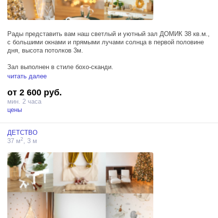
Рады представить вам наш светлый и уютный зал ДОМИК 38 кв.м.,
с большими окнами и прямыми лучами солнца в первой половине
дня, высота потолков 3м.
Зал выполнен в стиле бохо-сканди.
читать далее
‼️ ОБРАТИТЕ ВНИМАНИЕ, администраторы приезжают под бронь,
от 2 600 руб.
если вы бронируете студию день в день, необходимо уточнить по
телефону, открыта ли студия в этот день.
мин. 2 часа
цены
В зале имеется зона с кухней (раковина и варочная панель на
кухне - нерабочие), 3.5 метра в длину, островок на колёсиках, при
ДЕТСТВО
необходимости, его можно легко убрать из кадра или подвинуть.
2
37 м
, 3 м
Напротив кухни - располагается зона спальни.
Кровать 160 на 200см на колесиках.