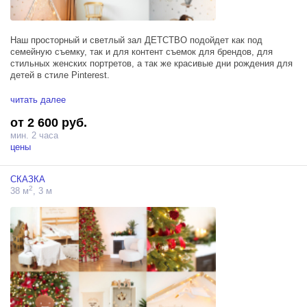
Наш просторный и светлый зал ДЕТСТВО подойдет как под
семейную съемку, так и для контент съемок для брендов, для
стильных женских портретов, а так же красивые дни рождения для
детей в стиле Pinterest.
читать далее
Стоимость зала до 7 человек одновременно в зале составляет, от 7
от 2 600 руб.
человек +50% к базовому тарифу:
мин. 2 часа
цены
СКАЗКА
2
38 м
, 3 м