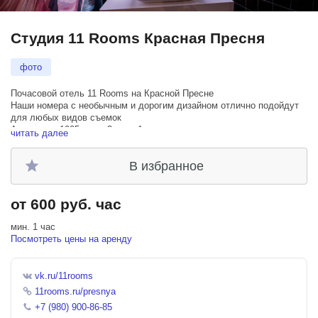
Студия 11 Rooms Красная Пресня
фото
Почасовой отель 11 Rooms на Красной Пресне
Наши номера с необычным и дорогим дизайном отлично подойдут
для любых видов съемок
Адрес: ул. 1905 года, 2, стр. 1
читать далее
Телефон: +79809008685
Сайт: 11rooms.ru
В избранное
Ждём вас в гости ежедневно с 09:00 до 21:00
от 600 руб. час
мин. 1 час
Посмотреть цены на аренду
vk.ru/11rooms
11rooms.ru/presnya
+7 (980) 900-86-85