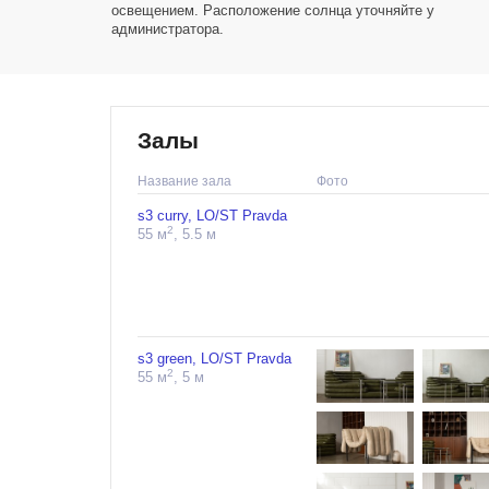
освещением. Расположение солнца уточняйте у
администратора.
Залы
Название зала
Фото
s3 curry, LO/ST Pravda
2
55 м
, 5.5 м
s3 green, LO/ST Pravda
2
55 м
, 5 м