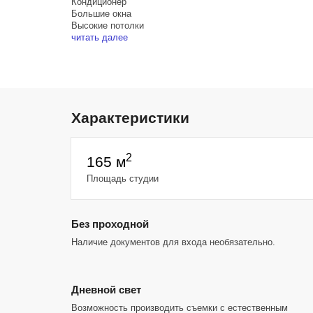
Кондиционер
Большие окна
Высокие потолки
Белая циклорама - 4х4 м
читать далее
Фактурные стены: бежевая и декоративный бетон
Белая стена
Большое зеркало - 2х1 м
Бетонные полы
Отсутствует пропускной и паспортный контроль
Парковка на территории
Характеристики
Шаговая доступность (10-12 минут) от метро Белорусск
Савеловская
Круглосуточный свободный доступ
2
165 м
Площадь студии
Без проходной
Наличие документов для входа необязательно.
Дневной свет
Возможность производить съемки с естественным