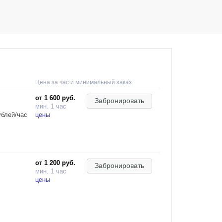
Цена за час и минимальный заказ
от 1 600 руб.
Забронировать
мин. 1 час
ублей/час
цены
от 1 200 руб.
Забронировать
мин. 1 час
съемки
цены
ьно)
ков не