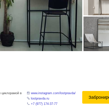
и циклорамой в
www.instagram.com/lostpravda/
Забронир
lostpravda.ru
+7 (977) 174-37-77