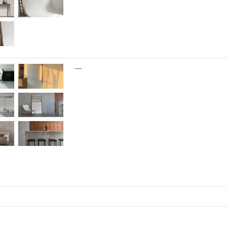
требуется
ул. Правды, 24с3, 2 этаж
—