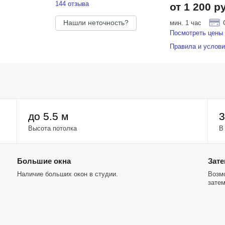
144 отзыва
от 1 200 р
Нашли неточность?
мин. 1 час
Посмотреть цены 
Правила и услови
ая и
до 5.5 м
3
Высота потолка
В
Большие окна
Зате
Наличие больших окон в студии.
Возмо
затем