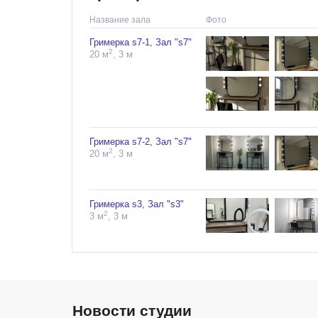
Название зала
Фото
Гримерка s7-1, Зал "s7"
2
20 м
, 3 м
Гримерка s7-2, Зал "s7"
2
20 м
, 3 м
Гримерка s3, Зал "s3"
2
3 м
, 3 м
Новости студии