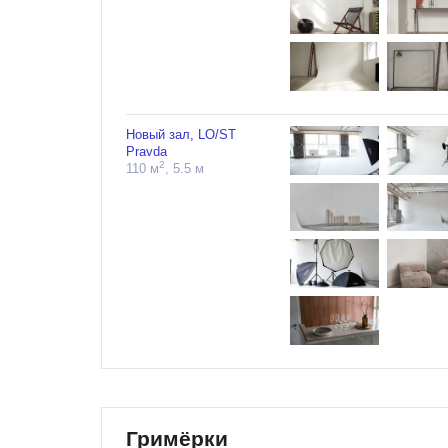
Новый зал, LO/ST
Pravda
2
110 м
, 5.5 м
Гримёрки