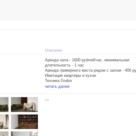
Описание
Аренда зала - 1600 рублей/час, минимальная
длительность - 1 час
Аренда гримерного места рядом с залом - 400 р
Имитация квартиры и кухни
Техника Godox
Постоянный свет в аренду
читать далее
Прямые солнечные лучи - с 12:00 до 15:00
Естественное освещение - весь световой день
—
Система умного дома
Подходит для профессиональной фото- и видео
Подходит для съемки мобильного контента
Pet friendly
Лифт в свободном доступе
Собственная парковка (бронируется дополнител
Отсутствует паспортный контроль, заказ пропус