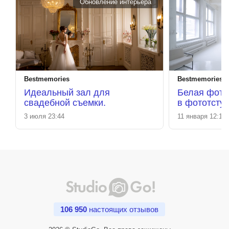
Обновление интерьера
Bestmemories
Bestmemories
Идеальный зал для
Белая фото
свадебной съемки.
в фототстуд
Зал БЕЛЫ
3 июля 23:44
11 января 12:12
106 950
настоящих отзывов