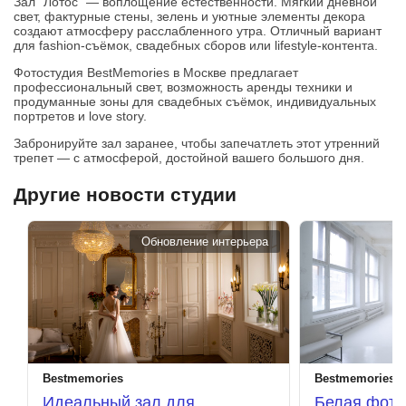
Зал “Лотос” — воплощение естественности. Мягкий дневной
свет, фактурные стены, зелень и уютные элементы декора
создают атмосферу расслабленного утра. Отличный вариант
для fashion-съёмок, свадебных сборов или lifestyle-контента.
Фотостудия BestMemories в Москве предлагает
профессиональный свет, возможность аренды техники и
продуманные зоны для свадебных съёмок, индивидуальных
портретов и love story.
Забронируйте зал заранее, чтобы запечатлеть этот утренний
трепет — с атмосферой, достойной вашего большого дня.
Другие новости студии
Обновление интерьера
Bestmemories
Bestmemories
Идеальный зал для
Белая фото