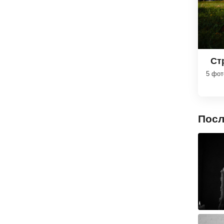
Ст
5 фо
Посл