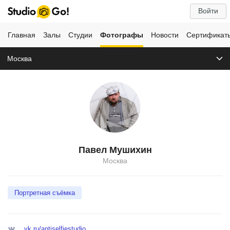
Войти
Главная
Залы
Студии
Фотографы
Новости
Сертификат
Москва
Павел Мушихин
Москва
Портретная съёмка
vk.ru/antiselfiestudio