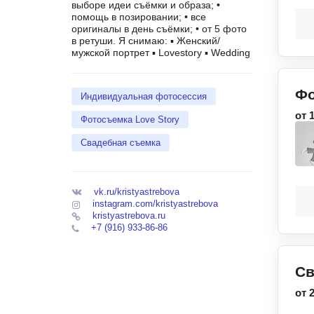
выборе идеи съёмки и образа; •
помощь в позировании; • все
оригиналы в день съёмки; • от 5 фото
в ретуши. Я снимаю: ▪️ Женский/
мужской портрет ▪️ Lovestory ▪️ Wedding
Фо
Индивидуальная фотосессия
от 
Фотосъемка Love Story
Свадебная съемка
vk.ru/kristyastrebova
instagram.com/kristyastrebova
kristyastrebova.ru
+7 (916) 933-86-86
Св
от 