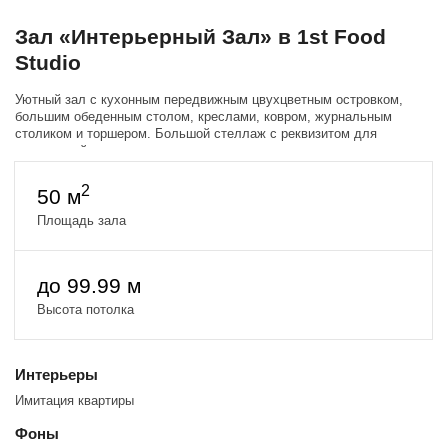
Зал «Интерьерный Зал» в 1st Food
Studio
Уютный зал с кухонным передвижным цвухцветным островком,
большим обеденным столом, креслами, ковром, журнальным
столиком и торшером. Большой стеллаж с реквизитом для
предметной съемки.
Соединен большим проемом с фактурной дверью с залом Кухня
2
50 м
1.0
возможно объединить два зала. Цена - 2500 в час
Площадь зала
до 99.99 м
Высота потолка
Интерьеры
Имитация квартиры
Фоны