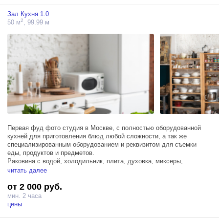
Зал Кухня 1.0
2
50 м
, 99.99 м
Первая фуд фото студия в Москве, с полностью оборудованной
кухней для приготовления блюд любой сложности, а так же
специализированным оборудованием и реквизитом для съемки
еды, продуктов и предметов.
Раковина с водой, холодильник, плита, духовка, миксеры,
инвентарь для готовки.
читать далее
Более 80 фото фонов, огромная коллекция реквизита со всего
от 2 000 руб.
мира.
мин. 2 часа
Зал объединен большим проемом с дверью с Интерьерным залом.
цены
Возможно объединить два зала, стоимость - 2500 в час.