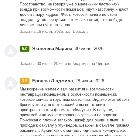
Пространство, не говоря уже о маленьких частниках)
всегда при возможности помогают, идут навстречу и дают
доснять пару кадров. Жест, который ничего не стоит
владельцу, но вернуться потом захочется, что не будет
лишним при пустных залах
Заказ на 16 июля, 2026, зал Версаль
Яковлева Марина
30 июня, 2026
5.0
,
-
Заказ на 30 июня, 2026, зал Квартира на Чистых
Ергаева Людмила
28 июня, 2026
3.8
,
Мы искренне желаем вам развития и возможности
реставрации помещения, в особенности помещений,
которые сейчас в грустном состоянии. Видимо этот объект
бронируется для фотосессий и вы не готовите
пространство для формата обед/ужин. В санузле, в
прихожей и на кухне откровенно грязно и не опрятно.
Прихожая с плохим запахом, шкаф для обуви в пыли, в
проходе к санузлу углу- ведра, швабры, в санузле грязная
раковина... Кухня как склад- выглядит как в коммуналке,
грязная рабочая поверхность, на духовом шкафу висели