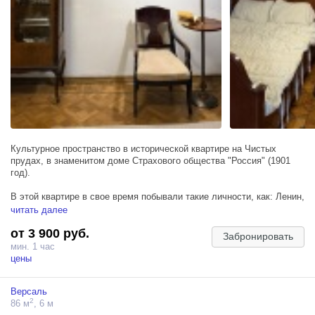
Культурное пространство в исторической квартире на Чистых
прудах, в знаменитом доме Страхового общества "Россия" (1901
год).
В этой квартире в свое время побывали такие личности, как: Ленин,
Крупская, Маяковский, Горький, Калинин, Енукидзе и Высоцкий!
читать далее
от 3 900 руб.
В аренду входят все три комнаты (+кухня как техническая зона),
Забронировать
общая площадь 115 кв. метров, вместимость - до 27 человек.
мин. 1 час
цены
Версаль
2
86 м
, 6 м