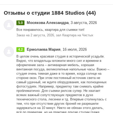
Отзывы о студии 1884 Studios (44)
Мосякова Александра
3 августа, 2026
5.0
,
Все понравилось, квартира для съемки топ!
Заказ на 2 августа, 2026, зал Квартира на Чистых
Ермолаева Мария
16 июля, 2026
4.2
,
В целом очень красивая студия в исторической усадьбе.
Видно, что владельцы вложили много сил и времени в
оформление зала – антикварная мебель, хорошая
винтажная посуда, великолепные напольные часы. Важно –
студия очень темная даже в то время, когда солнце на
стороне окон. При этом постоянный источник света не
самый удачный, не ждите оборудования, как полноценных
фотостудиях. Например, предметку там снимать крайне
проблематично. Для съемки рилсов супер. Не хватает
всяких важный сопутствующих предметов в духе
технического стола, лесенки и тд. Впервые столкнулась с
тем, что при отсутствии других броней не разрешили
задержаться на 10 минут. Никто не обязан этого делать,
всё по правилам, но на практике другие студии (даже