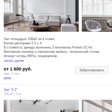
Зал площадью 100м2 на 4 этаже.
Белая циклорама 5.5 х 4
В стоимость аренды включены 3 моноблока Profoto D1 Air.
Винтажная лепнина и лаконичная мебель, технический столик,
блэкаут шторы (80%), кондиционер.
2 больших окна 3х4м выходят на западную сторону (прямой
читать далее
солнечный свет с 14 до 17 часов).
от 1 600 руб.
Забронировать
На циклораме могут быть следы. Покраска циклорамы - 1500
мин. 1 час
рублей.
цены
(Интерьер может отличаться от фото. Уточняйте актуальность
перед бронированием)
Зал "4.2"
Запись чистого звука не гарантируется.
2
105 м
, 6 м