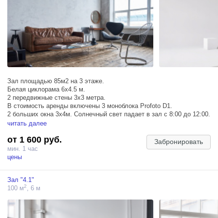
Зал площадью 85м2 на 3 этаже.
Белая циклорама 6х4.5 м.
2 передвижные стены 3х3 метра.
В стоимость аренды включены 3 моноблока Profoto D1.
2 больших окна 3х4м. Солнечный свет падает в зал с 8:00 до 12:00.
читать далее
от 1 600 руб.
(Интерьер может отличаться от фото. Уточняйте актуальность
Забронировать
перед бронированием)
мин. 1 час
На циклораме могут быть следы. Покраска циклорамы - 2000
цены
рублей.
Запись чистого звука не гарантируется.
Зал "4.1"
2
100 м
, 6 м