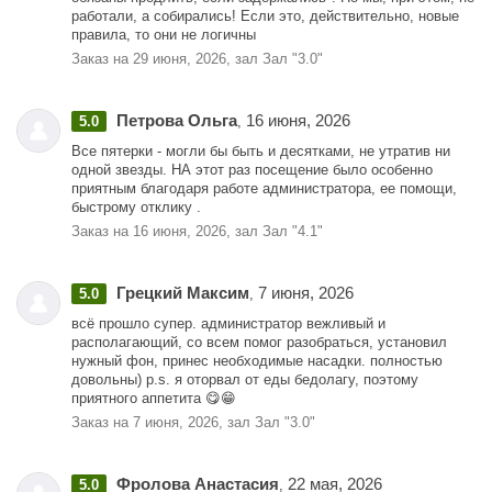
работали, а собирались! Если это, действительно, новые
правила, то они не логичны
Заказ на 29 июня, 2026, зал Зал "3.0"
Петрова Ольга
16 июня, 2026
5.0
,
Все пятерки - могли бы быть и десятками, не утратив ни
одной звезды. НА этот раз посещение было особенно
приятным благодаря работе администратора, ее помощи,
быстрому отклику .
Заказ на 16 июня, 2026, зал Зал "4.1"
Грецкий Максим
7 июня, 2026
5.0
,
всё прошло супер. администратор вежливый и
располагающий, со всем помог разобраться, установил
нужный фон, принес необходимые насадки. полностью
довольны) p.s. я оторвал от еды бедолагу, поэтому
приятного аппетита 😋😁
Заказ на 7 июня, 2026, зал Зал "3.0"
Фролова Анастасия
22 мая, 2026
5.0
,