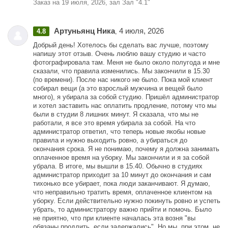
Заказ на 19 июля, 2026, зал Зал "4.1"
Артуньянц Ника
4 июля, 2026
4.8
,
Добрый день! Хотелось бы сделать вас лучше, поэтому
напишу этот отзыв. Очень люблю вашу студию и часто
фотографировала там. Меня не было около полугода и мне
сказали, что правила изменились. Мы закончили в 15.30
(по времени). После нас никого не было. Пока мой клиент
собирал вещи (а это взрослый мужчина и вещей было
много), я убирала за собой студию. Пришёл администратор
и хотел заставить нас оплатить продление, потому что мы
были в студии 8 лишних минут. Я сказала, что мы не
работали, я все это время убирала за собой. На что
администратор ответил, что теперь новые якобы новые
правила и нужно выходить ровно, а убираться до
окончания срока. Я не понимаю, почему я должна занимать
оплаченное время на уборку. Мы закончили и я за собой
убрала. В итоге, мы вышли в 15.40. Обычно в студиях
администратор приходит за 10 минут до окончания и сам
тихонько все убирает, пока люди заканчивают. Я думаю,
что неправильно тратить время, оплаченное клиентом на
уборку. Если действительно нужно покинуть ровно и успеть
убрать, то администратору важно прийти и помочь. Было
не приятно, что при клиенте началась эта возня "вы
обязаны продлить, если задержались". Но мы, при этом, не