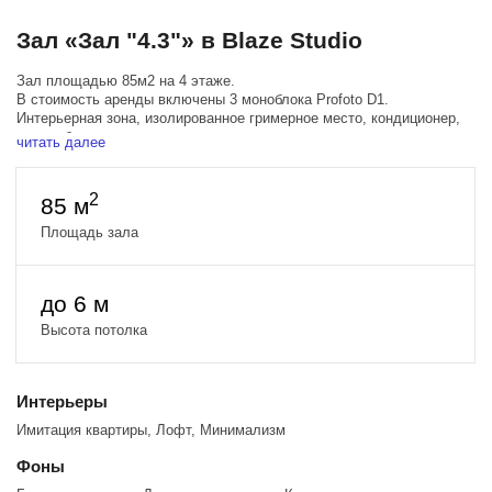
Зал «Зал "4.3"» в Blaze Studio
Зал площадью 85м2 на 4 этаже.
В стоимость аренды включены 3 моноблока Profoto D1.
Интерьерная зона, изолированное гримерное место, кондиционер,
шторы блэкаут.
читать далее
2 больших окна 3х4м выходят на западную сторону (прямой
солнечный свет с 14 до 19 часов).
Циклорама около окна
2
85 м
На циклораме могут быть следы. Покраска циклорамы - 1500
рублей.
Площадь зала
(Интерьер зала может отличаться от фотографий на сайте)
Запись чистого звука не гарантируется.
до 6 м
Высота потолка
Интерьеры
Имитация квартиры, Лофт, Минимализм
Фоны