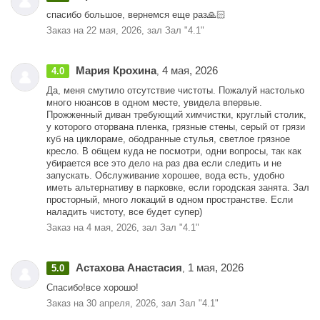
спасибо большое, вернемся еще раз🙏🏻
Заказ на 22 мая, 2026, зал Зал "4.1"
Мария Крохина
4 мая, 2026
4.0
,
Да, меня смутило отсутствие чистоты. Пожалуй настолько
много нюансов в одном месте, увидела впервые.
Прожженный диван требующий химчистки, круглый столик,
у которого оторвана пленка, грязные стены, серый от грязи
куб на циклораме, ободранные стулья, светлое грязное
кресло. В общем куда не посмотри, одни вопросы, так как
убирается все это дело на раз два если следить и не
запускать. Обслуживание хорошее, вода есть, удобно
иметь альтернативу в парковке, если городская занята. Зал
просторный, много локаций в одном пространстве. Если
наладить чистоту, все будет супер)
Заказ на 4 мая, 2026, зал Зал "4.1"
Астахова Анастасия
1 мая, 2026
5.0
,
Спасибо!все хорошо!
Заказ на 30 апреля, 2026, зал Зал "4.1"