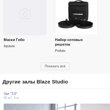
Маски Гобо
Набор сотовых
решеток
Aputure
Profoto
Показать всё
Другие залы Blaze Studio
Зал "3.0"
2
85 м
, 4 м