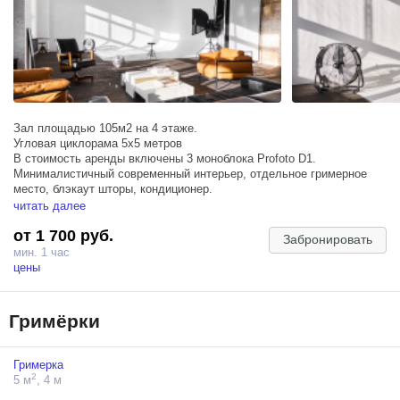
Зал площадью 105м2 на 4 этаже.
Угловая циклорама 5x5 метров
В стоимость аренды включены 3 моноблока Profoto D1.
Минималистичный современный интерьер, отдельное гримерное
место, блэкаут шторы, кондиционер.
2 больших окна 3х4м выходят на западную сторону (прямой
читать далее
солнечный свет с 14 до 19 часов).
от 1 700 руб.
Забронировать
На циклораме могут быть следы, (покраска - 1500 рублей)
мин. 1 час
Запись чистого звука не гарантируется.
цены
Гримёрки
Гримерка
2
5 м
, 4 м