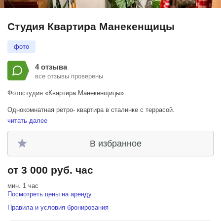
Студия Квартира Манекенщицы
фото
4 отзыва
все отзывы проверены
Фотостудия «Квартира Манекенщицы».
Однокомнатная ретро- квартира в сталинке с террасой.
читать далее
При бронировании доступны все локации:
терраса 15 м2
В избранное
комната 14 м2
кухня 12 м2
уборная 4 м2
от 3 000 руб. час
Декорации:
"5 минут" до 07.01.25 (кухня)
мин. 1 час
"Серпантин" до 07.01.25 (уборная)
Посмотреть цены на аренду
"Бурлеск" до 04.02.25 (комната)
Правила и условия бронирования
"Серебряные коньки" настоящий каток на террасе с 20.12.25 (дата
может быть изменена в связи с погодными условиями)