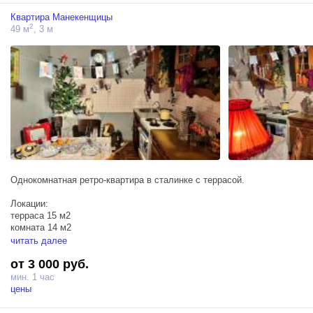
Квартира Манекенщицы
2
49 м
, 3 м
Однокомнатная ретро-квартира в сталинке с террасой.
Локации:
терраса 15 м2
комната 14 м2
кухня 12 м2
читать далее
ванная 4 м2
от 3 000 руб.
Все локации, оборудование и съемочный гардероб входят в
мин. 1 час
стоимость.
цены