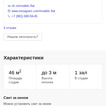
vk.ru/models.flat
Оборудование и съемочный гардероб входит в стоимость.
www.instagram.com/models.flat
Оборудование:
+7 (981) 690-59-45
- Постоянный инсточник Godox Sl 100 Bi (белый и желтый свет +
цветные фильтры). К нему октобокс с сотами 95 см и конус с
4 отзыва
цветными фильтрами.
- Дым-машина
Нашли неточность?
- Отпариватель
- Фен
Ознакомиться с бесплатным гардеробом и посмотреть больше
фото интерьера вы можете в наших соц. сетях: фотостудия
Характеристики
"Квартира Манекенщицы".
2
46 м
до 3 м
1 зал
Площадь
Высота
В студии
студии
потолка
Cвет за окном
Можно установить свет за окном