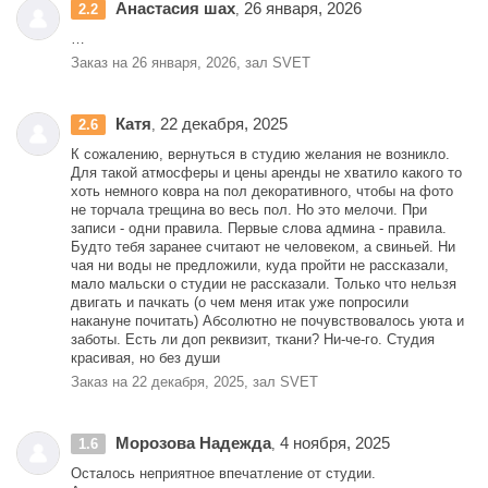
Анастасия шах
26 января, 2026
2.2
,
…
Заказ на 26 января, 2026, зал SVET
Катя
22 декабря, 2025
2.6
,
К сожалению, вернуться в студию желания не возникло.
Для такой атмосферы и цены аренды не хватило какого то
хоть немного ковра на пол декоративного, чтобы на фото
не торчала трещина во весь пол. Но это мелочи. При
записи - одни правила. Первые слова админа - правила.
Будто тебя заранее считают не человеком, а свиньей. Ни
чая ни воды не предложили, куда пройти не рассказали,
мало мальски о студии не рассказали. Только что нельзя
двигать и пачкать (о чем меня итак уже попросили
накануне почитать) Абсолютно не почувствовалось уюта и
заботы. Есть ли доп реквизит, ткани? Ни-че-го. Студия
красивая, но без души
Заказ на 22 декабря, 2025, зал SVET
Морозова Надежда
4 ноября, 2025
1.6
,
Осталось неприятное впечатление от студии.