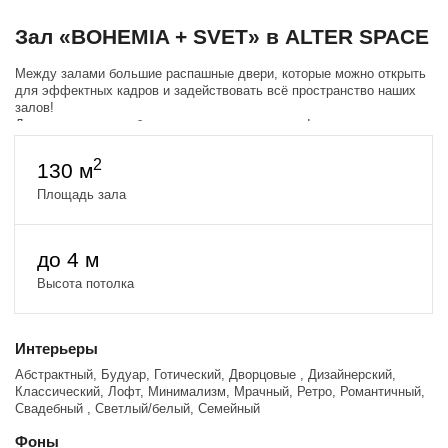
Зал «BOHEMIA + SVET» в ALTER SPACE
Между залами большие распашные двери, которые можно открыть
для эффектных кадров и задействовать всё пространство наших
залов!
Для этого можно забронировать сразу два зала!
2
130 м
Площадь зала
до 4 м
Высота потолка
Интерьеры
Абстрактный, Будуар, Готический, Дворцовые , Дизайнерский,
Классический, Лофт, Минимализм, Мрачный, Ретро, Романтичный,
Свадебный , Светлый/белый, Семейный
Фоны