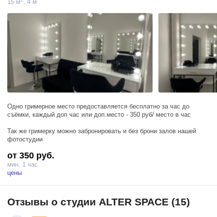
15 м
, 4 м
При брони от двух часов 2950₽/час
При брони до двух часов 3200₽/час
В стоимость входит либо один постоянный источник, либо два
импульсных на выбор.
*важно, двери со стеклами, за ними другой зал, откуда может
проникать свет, если вам важно контролировать этот момент,
необходимо бронировать оба зала.
Одно гримерное место предоставляется бесплатно за час до
съёмки, каждый доп час или доп.место - 350 руб/ место в час
Так же гримерку можно забронировать и без брони залов нашей
фотостудии
от 350 руб.
мин. 1 час
цены
Отзывы о студии ALTER SPACE (15)