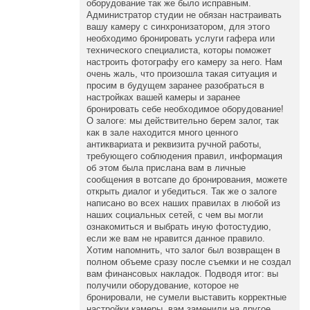
оборудование так же было исправным.
Администратор студии не обязан настраивать
вашу камеру с синхронизатором, для этого
необходимо бронировать услуги гафера или
технического специалиста, которы поможет
настроить фотографу его камеру за него. Нам
очень жаль, что произошла такая ситуация и
просим в будущем заранее разобраться в
настройках вашей камеры и заранее
бронировать себе необходимое оборудование!
О залоге: мы действительно берем залог, так
как в зале находится много ценного
антиквариата и реквизита ручной работы,
требующего соблюдения правил, информация
об этом была прислана вам в личные
сообщения в вотсапе до бронирования, можете
открыть диалог и убедиться. Так же о залоге
написано во всех наших правилах в любой из
наших социальных сетей, с чем вы могли
ознакомиться и выбрать иную фотостудию,
если же вам не нравится данное правило.
Хотим напомнить, что залог был возвращен в
полном объеме сразу после съемки и не создал
вам финансовых накладок. Подводя итог: вы
получили оборудование, которое не
бронировали, не сумели выставить корректные
настройки камеры, вам заменили на другое