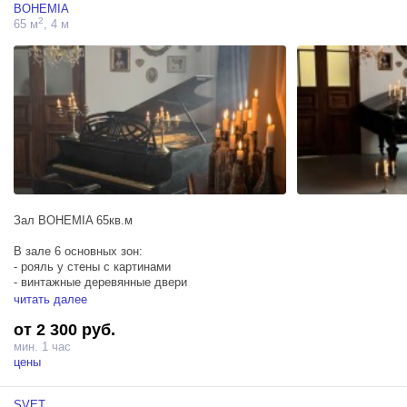
BOHEMIA
2
65 м
, 4 м
Зал BOHEMIA 65кв.м
В зале 6 основных зон:
- рояль у стены с картинами
- винтажные деревянные двери
- швейный уголок
читать далее
- кабинетная зона
от 2 300 руб.
- два сидячих подоконника с декором
- зона с двухметровым деревянным конем
мин. 1 час
цены
Зажжение свечей:
SVET
У рояля 450₽/20 мин