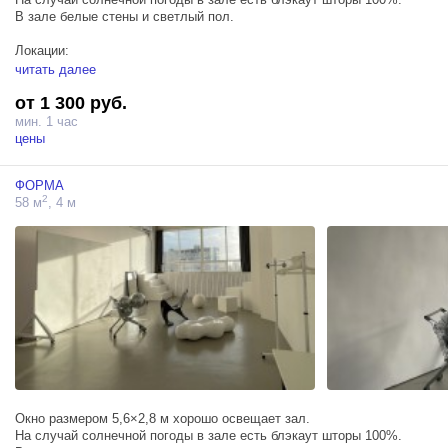
В зале белые стены и светлый пол.
Локации:
- мини локации с двумя белыми и черным стульями и двумя
читать далее
столиками (черный и белый);
от 1 300 руб.
- любые стулья из общих зон по запросу бесплатно;
- цветные бумажные, тканевые, льняной или лаковые фоны по
мин. 1 час
запросу за дополнительную плату
цены
Также в зале есть белый стол, рейл для одежды. Этот зал идеален
ФОРМА
для съёмки портретов, каталогов и для предметной съёмки.
2
58 м
, 4 м
Источники импульсного света НЕ входят в стоимость аренды зала.
Окно размером 5,6×2,8 м хорошо освещает зал.
На случай солнечной погоды в зале есть блэкаут шторы 100%.