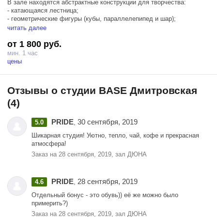
В зале находятся абстрактные конструкции для творчества:
- катающаяся лестница;
- геометрические фигуры (кубы, параллелепипед и шар);
- розовая/белая стена на колесах;
читать далее
- розовый, прозрачный и фиолетовый стулья;
от 1 800 руб.
- футуристический черный стул;
- стена из металлического профиля;
мин. 1 час
- неоновая табличка;
цены
- дискошары;
- тележка.
Отзывы о студии BASE Дмитровская
(4)
PRIDE
30 сентября, 2019
5.0
,
Шикарная студия! Уютно, тепло, чай, кофе и прекрасная
атмосфера!
Заказ на 28 сентября, 2019, зал ДЮНА
PRIDE
28 сентября, 2019
4.6
,
Отдельный бонус - это обувь)) её же можно было
примерить?)
Заказ на 28 сентября, 2019, зал ДЮНА