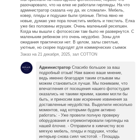
разочаровало, что на елке не работали гирлянды. На что
администратор сказала «ну да, их сломали». Мебель,
ковер, пледы и подушки были грязные. Пятна явно не
новые, думаю уже пора почистить мебель и текстиль. Елка
уже без половины игрушек. Очень маленький ресепшен.
Когда мы вышли с фотосессии там было не развернутся. С
маленьким ребенком это очень неудобно. Зоны для
ожидания практически нет. В целом, залы светлые,
уютные, но скорее подходят для коммерческих съемок
Заказ на 21 декабря, 2025, зал COTTON
Администратор
Спасибо большое за ваш
подробный отзыв! Нам важно ваше мнение,
ведь именно благодаря таким отзывам мы
можем становиться лучше. Мы понимаем, что
впечатления от посещения нашего фотостудия
оказались не такими яркими, какими могли бы
быть, и приносим вам искренние извинения за
доставленные неудобства. Выделили несколько
моментов, над которыми будем активно
работать: - Уже провели полную проверку
оборудования и отремонтировали гирлянды на
нашей ёлочке. - Отправили в химчистку всю
мягкую мебель, пледы и подушки, чтобы
интерьер снова сиял чистотой. - Площадь