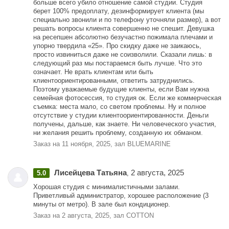
больше всего убило отношение самой студии. Студия
берет 100% предоплату, дезинформирует клиента (мы
специально звонили и по телефону уточняли размер), а вот
решать вопросы клиента совершенно не спешит. Девушка
на ресепшен абсолютно безучастно пожимала плечами и
упорно твердила «25». Про скидку даже не заикаюсь,
просто извиниться даже не соизволили. Сказали лишь: в
следующий раз мы постараемся быть лучше. Что это
означает. Не врать клиентам или быть
клиентоориентированными, ответить затруднились.
Поэтому уважаемые будущие клиенты, если Вам нужна
семейная фотосессия, то студия ок. Если же коммерческая
съемка: места мало, со светом проблемы. Ну и полное
отсутствие у студии клиентоориентированности. Деньги
получены, дальше, как знаете. Ни человеческого участия,
ни желания решить проблему, созданную их обманом.
Заказ на 11 ноября, 2025, зал BLUEMARINE
Лисейцева Татьяна
2 августа, 2025
5.0
,
Хорошая студия с минималистичными залами.
Приветливый администратор, хорошее расположение (3
минуты от метро). В зале был кондиционер.
Заказ на 2 августа, 2025, зал COTTON