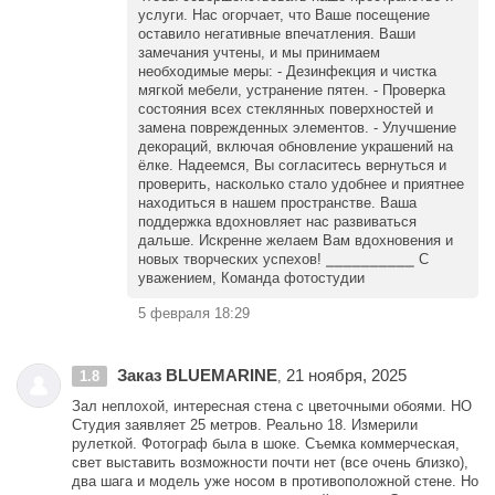
услуги. Нас огорчает, что Ваше посещение
оставило негативные впечатления. Ваши
замечания учтены, и мы принимаем
необходимые меры: - Дезинфекция и чистка
мягкой мебели, устранение пятен. - Проверка
состояния всех стеклянных поверхностей и
замена поврежденных элементов. - Улучшение
декораций, включая обновление украшений на
ёлке. Надеемся, Вы согласитесь вернуться и
проверить, насколько стало удобнее и приятнее
находиться в нашем пространстве. Ваша
поддержка вдохновляет нас развиваться
дальше. Искренне желаем Вам вдохновения и
новых творческих успехов! ⎯⎯⎯⎯⎯⎯⎯⎯⎯⎯ С
уважением, Команда фотостудии
5 февраля 18:29
Заказ BLUEMARINE
21 ноября, 2025
1.8
,
Зал неплохой, интересная стена с цветочными обоями. НО
Студия заявляет 25 метров. Реально 18. Измерили
рулеткой. Фотограф была в шоке. Съемка коммерческая,
свет выставить возможности почти нет (все очень близко),
два шага и модель уже носом в противоположной стене. Но