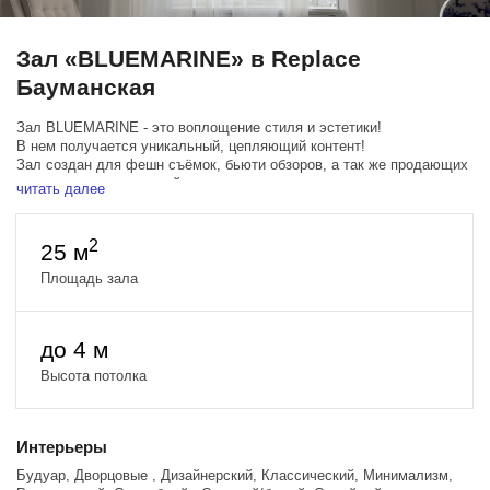
Зал «BLUEMARINE» в Replace
Бауманская
Зал BLUEMARINE - это воплощение стиля и эстетики!
В нем получается уникальный, цепляющий контент!
Зал создан для фешн съёмок, бьюти обзоров, а так же продающих
карточек на маркет плейс.
читать далее
В зале представлены:
Дизайнерский диван DANTON
Эркерное окно с нежным тюлем и люстрой.
2
25 м
Настенное панно из коллекции ROBERTO CAVALLI Home
Площадь зала
до 4 м
Высота потолка
Интерьеры
Будуар, Дворцовые , Дизайнерский, Классический, Минимализм,