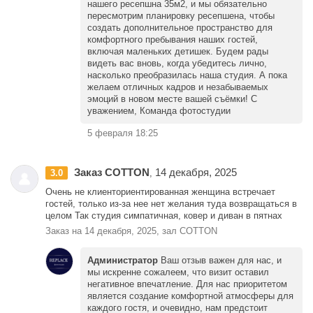
нашего ресепшна 35м2, и мы обязательно
пересмотрим планировку ресепшена, чтобы
создать дополнительное пространство для
комфортного пребывания наших гостей,
включая маленьких детишек. Будем рады
видеть вас вновь, когда убедитесь лично,
насколько преобразилась наша студия. А пока
желаем отличных кадров и незабываемых
эмоций в новом месте вашей съёмки! С
уважением, Команда фотостудии
5 февраля 18:25
Заказ COTTON
14 декабря, 2025
3.0
,
Очень не клиенториентированная женщина встречает
гостей, только из-за нее нет желания туда возвращаться в
целом Так студия симпатичная, ковер и диван в пятнах
Заказ на 14 декабря, 2025, зал COTTON
Администратор
Ваш отзыв важен для нас, и
мы искренне сожалеем, что визит оставил
негативное впечатление. Для нас приоритетом
является создание комфортной атмосферы для
каждого гостя, и очевидно, нам предстоит