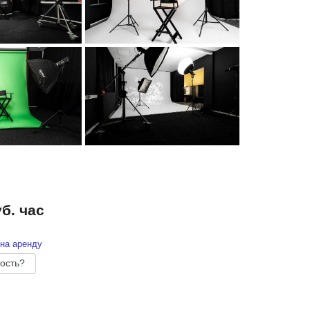
уб. час
на аренду
ость?