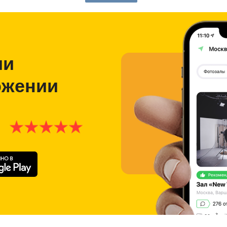
ии
ожении