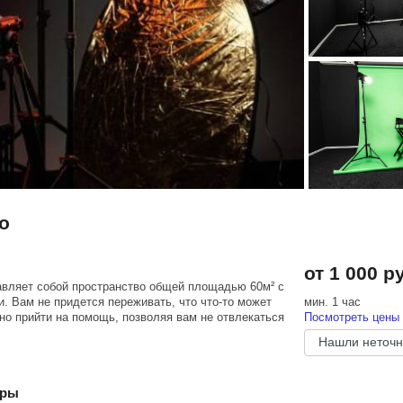
o
от 1 000 р
авляет собой пространство общей площадью 60м² с
. Вам не придется переживать, что что-то может
мин. 1 час
но прийти на помощь, позволяя вам не отвлекаться
Посмотреть цены 
Нашли неточн
ва тарифа:
еры
 из наличия.