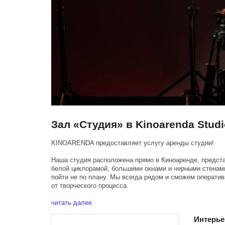
Зал «Студия» в Kinoarenda Studi
KINOARENDA предоставляет услугу аренды студии!
Наша студия расположена прямо в Киноаренде, предст
белой циклорамой, большими окнами и черными стенами
пойти не по плану. Мы всегда рядом и сможем оператив
от творческого процесса.
Специально для видеографов и фотографов сделали д
читать далее
Интерь
1000 р/час - белая циклорама + цветные фоны на выбор