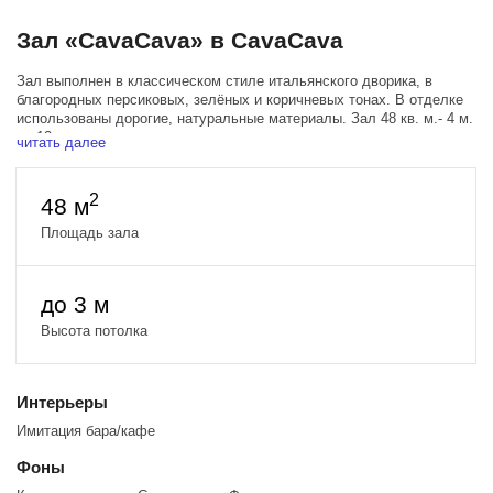
Зал «CavaCava» в CavaCava
Зал выполнен в классическом стиле итальянского дворика, в
благородных персиковых, зелёных и коричневых тонах. В отделке
использованы дорогие, натуральные материалы. Зал 48 кв. м.- 4 м.
на 12 м., с разноплановым освещением.
читать далее
Важными элементами интерьера, придающими обстановке особый
уют, являются винные бочки с завода из Краснодарского края,
2
48 м
шкафы для хранения вин ручной работы, столы из слэба дерева
Карагач, настенные фонари и потолочные светильники, окна с
Площадь зала
изящными ставнями, изысканные аксессуары, бокалы и посуда.
В зале установлена современная кухня с плитой, духовым
до 3 м
шкафом, чайником и кофе-машинкой, в наличии удобные мягкие
стулья, микрофоны, микшерский пульт, колонки, проектор и экран
Высота потолка
для презентаций.
Интерьеры
Имитация бара/кафе
Фоны