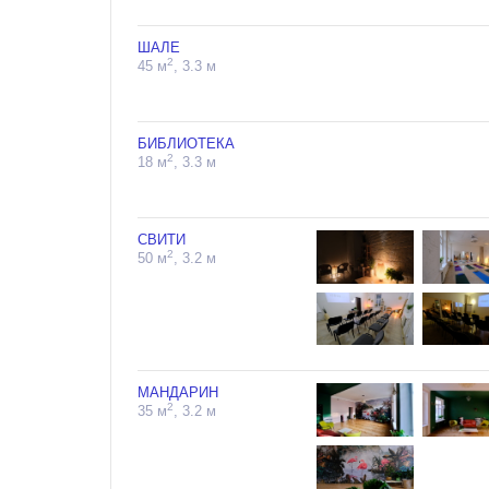
ШАЛЕ
2
45 м
, 3.3 м
БИБЛИОТЕКА
2
18 м
, 3.3 м
СВИТИ
2
50 м
, 3.2 м
МАНДАРИН
2
35 м
, 3.2 м