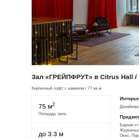
Зал «ГРЕЙПФРУТ» в Citrus Hall
Кирпичный лофт с камином / 77 кв.м
Интерь
2
75 м
Дизайнер
Площадь зала
Предмет
Барная ст
Журнальны
до 3.3 м
Окно, Пор