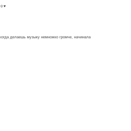
️♥️
и когда делаешь музыку немножко громче, начинала