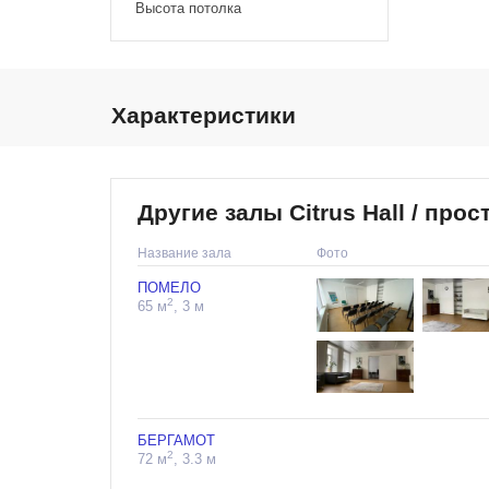
Высота потолка
Характеристики
Другие залы Citrus Hall / пр
Название зала
Фото
ПОМЕЛО
2
65 м
, 3 м
БЕРГАМОТ
2
72 м
, 3.3 м