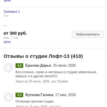
цены
функционирует подвесная система управления светом Profoto. Вам
доступны абсолютно все насадки. Вы получите много
Гримерка 3
естественного и искусственного освещения.
4 м
К Вашим услугам гримерный столик и рейл для одежды, что
упростит процесс съемок.
—
Если Вы хотите сделать по-настоящему завораживающие фото, то
от 300 руб.
Забронировать
воспользуйтесь нашим профессиональным вентилятором для
мин. 1 час
студийной съемки.
цены
В зале LIGHT перед Вами открывается неограниченные
возможности для экспериментов благодаря сочетанию стиля и
Отзывы о студии Лофт-13 (410)
комфорта. Вполне реально снять клип или короткометражку!
Зал LIGHT – Ваша новая территория для смелых экспериментов!
Ершова Дарья
25 июня, 2026
4.8
,
Все отлично, свежо и чистенько в студии) обязательно
вернусь и в другие залы🫶🏻
Заказ на 25 июня, 2026, зал Shadow
Буткова Галина
17 мая, 2026
5.0
,
Отличная светлая студия.
Заказ на 15 мая, 2026, зал Sun