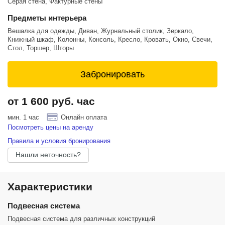
Серая стена, Фактурные стены
- 3 источника импульсного света ProfotoD2
Предметы интерьера
- softbox RFI 3 octa
Вешалка для одежды, Диван, Журнальный столик, Зеркало,
Книжный шкаф, Колонны, Консоль, Кресло, Кровать, Окно, Свечи,
- softbox RFI 3x4
Стол, Торшер, Шторы
Возможна дополнительная установка бумажного или тканевого
фона, а также аренда дополнительного оборудования для фото и
Забронировать
видео съемки. Более подробную информацию можно уточнить у
администратора.
от 1 600 руб. час
Зал SHADOW - удобный, функциональный и невероятно стильный!
мин. 1 час
Онлайн оплата
Посмотреть цены на аренду
Правила и условия бронирования
Нашли неточность?
Характеристики
Подвесная система
Подвесная система для различных конструкций