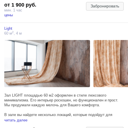
от 1 900 руб.
Оборудование в зале:
Забронировать
- 3 источника импульсного света ProfotoD2
мин. 1 час
- softbox RFI 3 octa
цены
- softbox RFI 3x4
- softbox RFI 1x6 (стрипбокс)
Light
2
60 м
, 4 м
Одним из важнейших условий для создания высококачественных
фото является освещение. С этой точки зрения зал Sun
предоставляет идеальные возможности: огромные окна от пола до
потолка обеспечивают великолепное естественное освещение, а с
помощью источников импульсного света и синхронизатора,
размещенного в зале, можно создавать необычные световые
эффекты, которые придадут вашим фото особую стильность.
Зал LIGHT площадью 60 м2 оформлен в стиле люксового
минимализма. Его интерьер роскошен, но функционален и прост.
Мы продумали каждую мелочь для Вашего комфорта.
В зале вы найдете несколько локаций, которые подойдут для
портретных съемок, стилистических капсул и лукбуков.
читать далее