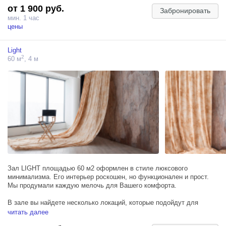
от 1 900 руб.
Оборудование в зале:
Забронировать
- 3 источника импульсного света ProfotoD2
мин. 1 час
- softbox RFI 3 octa
цены
- softbox RFI 3x4
- softbox RFI 1x6 (стрипбокс)
Light
2
60 м
, 4 м
Одним из важнейших условий для создания высококачественных
фото является освещение. С этой точки зрения зал Sun
предоставляет идеальные возможности: огромные окна от пола до
потолка обеспечивают великолепное естественное освещение, а с
помощью источников импульсного света и синхронизатора,
размещенного в зале, можно создавать необычные световые
эффекты, которые придадут вашим фото особую стильность.
Зал LIGHT площадью 60 м2 оформлен в стиле люксового
минимализма. Его интерьер роскошен, но функционален и прост.
Мы продумали каждую мелочь для Вашего комфорта.
В зале вы найдете несколько локаций, которые подойдут для
портретных съемок, стилистических капсул и лукбуков.
читать далее