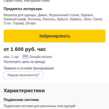
Серая стена, Фактурные стены
- 3 источника импульсного света ProfotoD2
Предметы интерьера
- softbox RFI 3 octa
Вешалка для одежды, Диван, Журнальный столик, Зеркало,
Книжный шкаф, Колонны, Консоль, Кресло, Кровать, Окно, Свечи,
- softbox RFI 3x4
Стол, Торшер, Шторы
Возможна дополнительная установка бумажного или тканевого
фона, а также аренда дополнительного оборудования для фото и
Забронировать
видео съемки. Более подробную информацию можно уточнить у
администратора.
от 1 600 руб. час
Зал SHADOW - удобный, функциональный и невероятно стильный!
мин. 1 час
Онлайн оплата
Посмотреть цены на аренду
Правила и условия бронирования
Нашли неточность?
Характеристики
Подвесная система
Подвесная система для различных конструкций