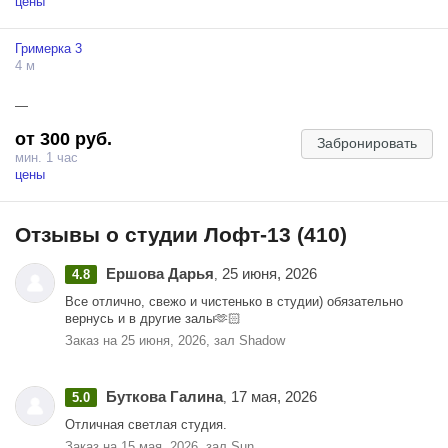
цены
функционирует подвесная система управления светом Profoto. Вам
доступны абсолютно все насадки. Вы получите много
Гримерка 3
естественного и искусственного освещения.
4 м
К Вашим услугам гримерный столик и рейл для одежды, что
упростит процесс съемок.
—
Если Вы хотите сделать по-настоящему завораживающие фото, то
от 300 руб.
Забронировать
воспользуйтесь нашим профессиональным вентилятором для
мин. 1 час
студийной съемки.
цены
В зале LIGHT перед Вами открывается неограниченные
возможности для экспериментов благодаря сочетанию стиля и
Отзывы о студии Лофт-13 (410)
комфорта. Вполне реально снять клип или короткометражку!
Зал LIGHT – Ваша новая территория для смелых экспериментов!
Ершова Дарья
25 июня, 2026
4.8
,
Все отлично, свежо и чистенько в студии) обязательно
вернусь и в другие залы🫶🏻
Заказ на 25 июня, 2026, зал Shadow
Буткова Галина
17 мая, 2026
5.0
,
Отличная светлая студия.
Заказ на 15 мая, 2026, зал Sun