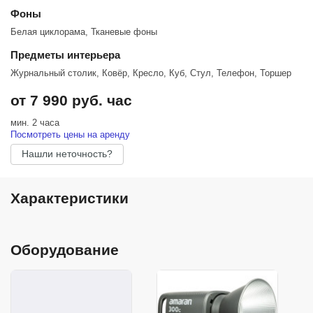
парковка включены в стоимость.
Фоны
Забронируйте «Циклораму» — создайте контент, который работает
Белая циклорама, Тканевые фоны
на ваш успех! Ссылка на онлайн бронирование в профиле!
Предметы интерьера
Журнальный столик, Ковёр, Кресло, Куб, Стул, Телефон, Торшер
от 7 990 руб. час
мин. 2 часа
Посмотреть цены на аренду
Нашли неточность?
Характеристики
Оборудование