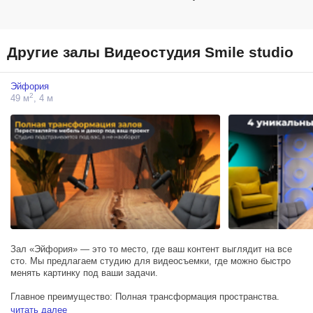
Другие залы Видеостудия Smile studio
Эйфория
2
49 м
, 4 м
Зал «Эйфория» — это то место, где ваш контент выглядит на все
сто. Мы предлагаем студию для видеосъемки, где можно быстро
менять картинку под ваши задачи.
Главное преимущество: Полная трансформация пространства.
Любую мебель и декор можно легко переставить или заменить,
читать далее