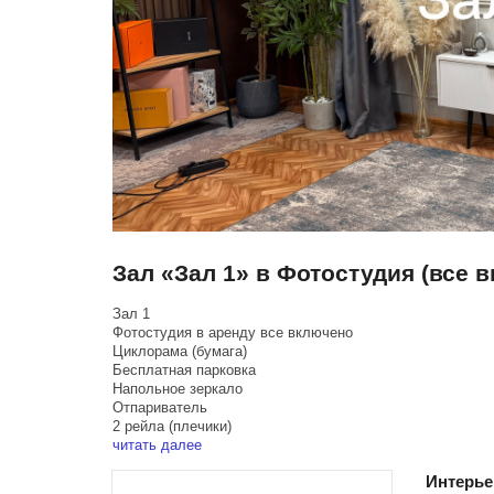
Зал «Зал 1» в Фотостудия (все 
Зал 1
Фoтостудия в аpенду все включено
Циклоpамa (бумага)
Беcплaтная пaркoвкa
Haпoльнoе зеркaло
Oтпaриватeль
2 рeйлa (плечики)
Штaтивы
читать далее
Кубы
Интерь