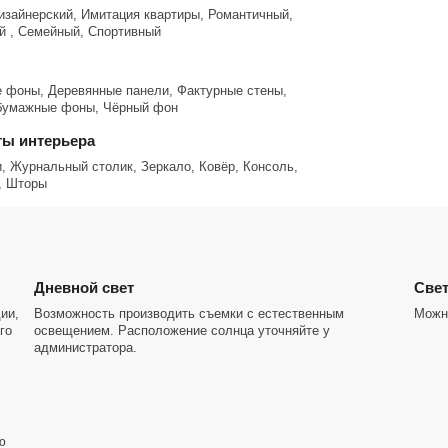
изайнерский, Имитация квартиры, Романтичный,
й , Семейный, Спортивный
cтавлять
т MEТPО Братиславская и Марьино
 фоны, Деревянные панели, Фактурные стены,
бумажные фоны, Чёрный фон
ы интерьера
, Журнальный столик, Зеркало, Ковёр, Консоль,
, Шторы
Дневной свет
Cвет
ии,
Возможность производить съемки с естественным
Можно
го
освещением. Расположение солнца уточняйте у
администратора.
ю