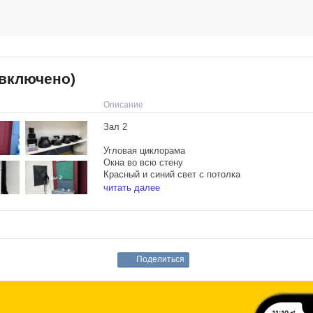
 включено)
Описание
Зал 2
Угловая циклорама
Окна во всю стену
Красный и синий свет с потолка
Отпариватель
читать далее
Рейлы
3 постоянных источника света
скоро будет импульсный свет
Насадка Гобо
Гримерная зона
Световые фильтры
Поделиться
2 флага
Цена аренды студии:
Будние дни: