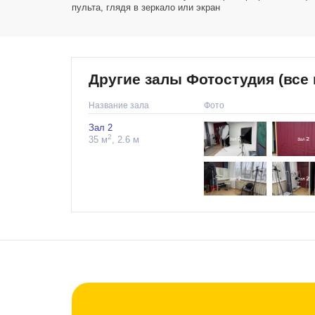
пульта, глядя в зеркало или экран
Другие залы Фотостудия (все
Название зала
Фото
Зал 2
2
35 м
, 2.6 м