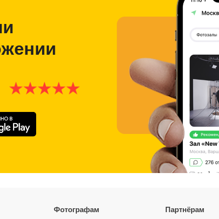
1 и 2 часа - 1500₽ час
Далее 1200 ₽ час
Сб Вс:
ии
1 и 2 часа 1700₽ час
Далее 1400₽ час
ожении
️ПОСЕЩЕНИЕ ЗАЛА ТОЛЬКО В СМЕННОЙ ОБУ
Для использования циклорамы необходимо закл
подошву малярным скотчем ( предоставляем )
В стоимость услуги входит:
Постоянный свет, Рейл, Декорации, Отпаривате
ЧТО ЕСТЬ В СТУДИИ.
УСПЕВАЙТЕ ЗАБРОНИРОВАТЬ ФОТОСТУДИЮ
НАПИШИТЕ НАМ СЕЙЧАС
Аренда студии возможна для:
Почему выбирают нас:
Удобная локация! Рядом ТЯК МОСКВА
ТК садовод. Самая выгодная цена в Москве
Фотографам
Партнёрам
Успевайте забронировать сейчас.