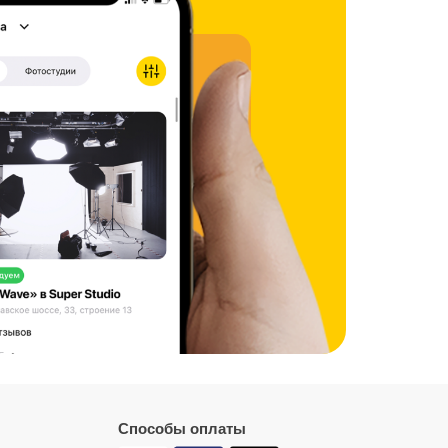
ВИ
еить
ль. ВСЕ
Способы оплаты