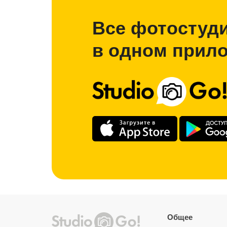
Все фотостуд
в одном прил
Общее