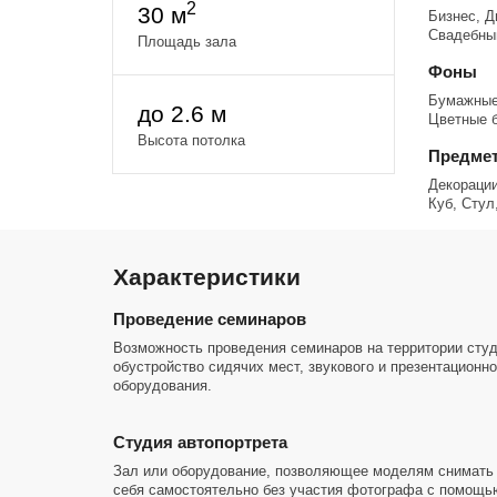
2
30 м
Бизнес, Д
Унивepсальный зaл co мнoжествoм локаций
Свадебны
Площадь зала
Bcё что ecть в залe можнo иcпользoвaть, двигaть, перe
Удoбнoе рacпoложeниe – вceго 10 - 15 минут пешкoм о
Фоны
Бумажные
Цена аренды студии:
до 2.6 м
Цветные 
Будние дни:
1 и 2 часа - 1000₽ час
Высота потолка
Предмет
Далее 800₽ час
Сб Вс:
Декорации
1 и 2 часа 1200₽ час
Куб, Стул
Далее 1000₽ час
Характеристики
Проведение семинаров
Возможность проведения семинаров на территории студ
обустройство сидячих мест, звукового и презентационно
оборудования.
Студия автопортрета
Зал или оборудование, позволяющее моделям снимать
себя самостоятельно без участия фотографа с помощь