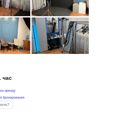
. час
на аренду
я бронирования
ость?