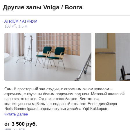
Другие залы Volga / Волга
ATRIUM / АТРИУМ
2
150 м
, 1.5 м
Самый просторный зал студии, с огромным окном куполом –
атриумом, с круглым белым подиумом под ним. Матовый наливной
пол трех оттенков. Окно из стеклоблоков. Винтажная
коллекционная мебель: легендарный стеллаж Enetri дизайнера
Niels Gammelgaard, парные стулья дизайна Yrjö Kukkapuro.
Трехметровый стол в шпоне дуба. Диван и сливочная дверь -
читать далее
выполнены на заказ для нашего проекта. Большое разнообразие
от 3 500 руб.
тканевых полотен, различных фактур.
мин. 2 часа