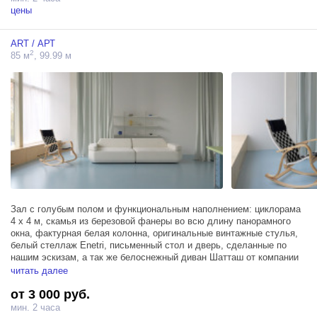
цены
ART / АРТ
2
85 м
, 99.99 м
Зал с голубым полом и функциональным наполнением: циклорама
4 х 4 м, скамья из березовой фанеры во всю длину панорамного
окна, фактурная белая колонна, оригинальные винтажные стулья,
белый стеллаж Enetri, письменный стол и дверь, сделанные по
нашим эскизам, а так же белоснежный диван Шатташ от компании
Yaratam design.
читать далее
от 3 000 руб.
мин. 2 часа