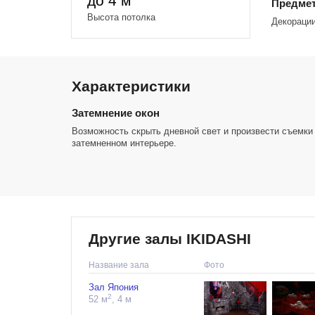
до 4 м
Предмет
Высота потолка
Декорации
Характеристики
Затемнение окон
Возможность скрыть дневной свет и произвести съемки
затемненном интерьере.
Другие залы IKIDASHI
Название зала
Фото
Зал Япония
2
52 м
, 4 м