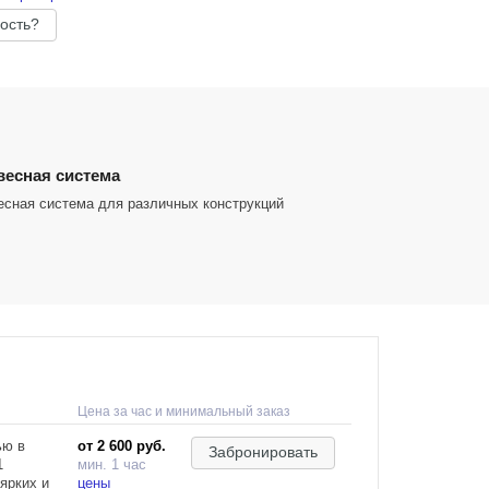
ость?
есная система
есная система для различных конструкций
Цена за час и минимальный заказ
ью в
от 2 600 руб.
Забронировать
1
мин. 1 час
ярких и
цены