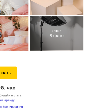
еще
8 фото
овать
уб. час
Онлайн оплата
на аренду
я бронирования