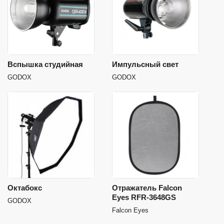
Вспышка студийная
Импульсный свет
GODOX
GODOX
Октабокс
Отражатель Falcon
Eyes RFR-3648GS
GODOX
Falcon Eyes