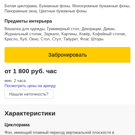
мощностью 200вт, размером 60x90 см
Белая циклорама, Бумажные фоны, Монохромные бумажные фоны,
Световые модификаторы:
Панорамные окна, Цветные бумажные фоны
- софтбокс 60x90 см
- октабокс 90см
Предметы интерьера
- октабокс 120см x2
Вешалка для одежды, Гриммерный стол, Декорации, Диван,
- чайнабол 65см
Журнальный столик, Зеркало, Картины, Ковёр, Кофейный столик,
- рефлектор 15°
Кресло, Куб, Окно, Стол, Стул, Табурет, Флаг, Шторы
- проекционная насадка со шторками и масками гобо
- линза френеля
Забронировать
Также в студии есть:
- гримерное место
- флаги
от 1 800 руб. час
- вентилятор
- отпариватель
мин. 2 часа
- переносные зеркала
Посмотреть цены на аренду
- жидкое зеркало, дающее красивые блики (включено в стоимость
аренды)
Нашли неточность?
Характеристики
Циклорама
Фон, имеющий плавный переход вертикальной плоскости в