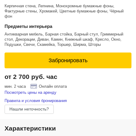
Комфорт
Кирпичная стена, Лепнина, Монохромные бумажные фоны,
Кондиционирование, тишина, продуманная организация
Фактурные стены, Хромакей, Цветные бумажные фоны, Чёрный
пространства — подходит для индивидуальных съёмок и работы с
фон
командой.
Предметы интерьера
Для кого?
Антикварная мебель, Барная стойка, Барный стул, Гриммерный
Выразительные портреты и деловые портреты.
стол, Декорации, Диван, Камин, Книжный шкаф, Кресло, Окно,
Интервью, подкасты, экспертный контент.
Подушки, Свечи, Скамейка, Торшер, Ширма, Шторы
Модные съёмки для брендов.
Атмосферные истории и видеоконтент.
Контент для соцсетей и блогеров.
Забронировать
Почему выбирают «Шелби»?
Интерьер не требует сложной доработки в постобработке,
от 2 700 руб. час
профессиональное световое оборудование, гибкость
трансформации пространства, статусный и современный
мин. 2 часа
Онлайн оплата
визуальный стиль.
Посмотреть цены на аренду
Правила и условия бронирования
Нашли неточность?
Характеристики