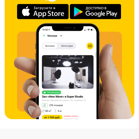
? съёмку видео
? портретную фотосессию
Профессиональное световое оборудование позволяет получать
качественный результат без сложной доработки.
Фотостудия для видео и делового контента
В зале предусмотрена офисная зона, подходящая для:
? съёмки интервью
? подкастов
? экспертного контента
? деловых портретов
Если вам нужна фотостудия для видеосъёмки в Москве, «Белый»
подходит как для фото, так и для видеоформатов.
Аренда фотостудии в Москве — зал «Белый»
Преимущества зала:
65 кв.м. просторного помещения
угловая циклорама 3×5 м
профессиональный импульсный свет
предметный стол
интерьерные зоны