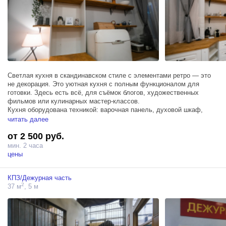
Светлая кухня в скандинавском стиле с элементами ретро — это
не декорация. Это уютная кухня с полным функционалом для
готовки. Здесь есть всё, для съёмок блогов, художественных
фильмов или кулинарных мастер-классов.
Кухня оборудована техникой: варочная панель, духовой шкаф,
холодильник, работающая раковина.
читать далее
от 2 500 руб.
мин. 2 часа
цены
КПЗ/Дежурная часть
2
37 м
, 5 м