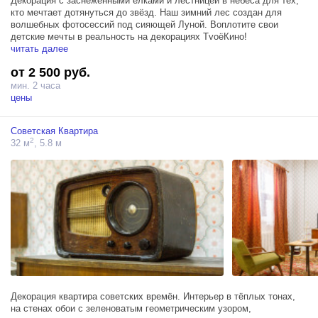
Декорация с заснеженными ёлками и лестницей в небеса для тех,
кто мечтает дотянуться до звёзд. Наш зимний лес создан для
волшебных фотосессий под сияющей Луной. Воплотите свои
детские мечты в реальность на декорациях ТvоёКино!
читать далее
от 2 500 руб.
мин. 2 часа
цены
Советская Квартира
2
32 м
, 5.8 м
Декорация квартира советских времён. Интерьер в тёплых тонах,
на стенах обои с зеленоватым геометрическим узором,