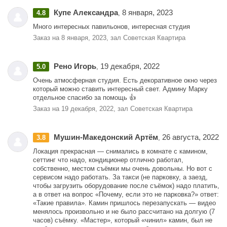
Купе Александра
8 января, 2023
4.8
,
Много интересных павильонов, интересная студия
Заказ на 8 января, 2023, зал Советская Квартира
Рено Игорь
19 декабря, 2022
5.0
,
Очень атмосферная студия. Есть декоративное окно через
который можно ставить интересный свет. Админу Марку
отдельное спасибо за помощь 👍
Заказ на 19 декабря, 2022, зал Советская Квартира
Мушин-Македонский Артём
26 августа, 2022
3.8
,
Локация прекрасная — снимались в комнате с камином,
сеттинг что надо, кондиционер отлично работал,
собственно, местом съёмки мы очень довольны. Но вот с
сервисом надо работать. За такси (не парковку, а заезд,
чтобы загрузить оборудование после съёмок) надо платить,
а в ответ на вопрос «Почему, если это не парковка?» ответ:
«Такие правила». Камин пришлось перезапускать — видео
менялось произвольно и не было рассчитано на долгую (7
часов) съёмку. «Мастер», который «чинил» камин, был не