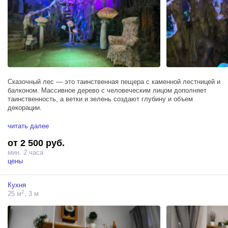
Сказочный лес — это таинственная пещера с каменной лестницей и
балконом. Массивное дерево с человеческим лицом дополняет
таинственность, а ветки и зелень создают глубину и объем
декорации.
Изюминкой декорации стали подсвечивающиеся гигантские грибы и
читать далее
насекомые. А на сказочной поляне мы расположили столы и
от 2 500 руб.
посуду для чаепития Шляпника.
мин. 2 часа
Над всем этим волшебством главенствует ночное небо со
цены
звездами. А еще мы дополнили наш сказочный лес световым
рисунком, который можно менять и выстраивать свои комбинации
Кухня
освещения.
2
25 м
, 3 м