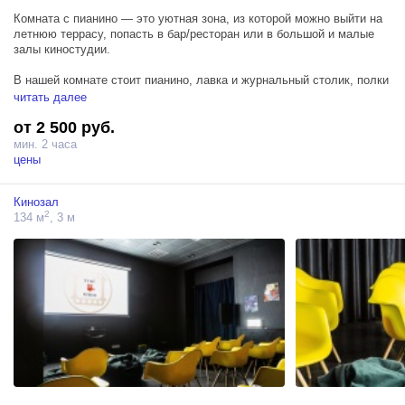
Комната с пианино — это уютная зона, из которой можно выйти на
летнюю террасу, попасть в бар/ресторан или в большой и малые
залы киностудии.
В нашей комнате стоит пианино, лавка и журнальный столик, полки
с книгами и цветы в горшках, ретро реквизит, гитара, цветы.
читать далее
от 2 500 руб.
мин. 2 часа
цены
Кинозал
2
134 м
, 3 м