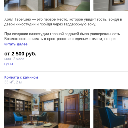
Холл ТвоёКино — это первое место, которое увидит гость, войдя в
двери киностудии и пройдя через гардеробную зону.
При создании киностудии главной задачей была универсальность.
Возможность снимать в пространстве с единым стилем, но при
этом, иметь возможность повернуться в любую сторону, под
читать далее
любым углом и получить новый фон в кадре.
от 2 500 руб.
Вот почему каждый угол, практически каждая стена имеют своё
мин. 2 часа
оригинальное художественное решение.
цены
Из холла можно попасть в сеты большого зала и перейти по
Комната с камином
коридору, стены которого украсили старые и любимые кино афиши,
2
33 м
, 2 м
в бар/ресторан с верандой и малый зал.
С нетерпением ждём вас в гости!