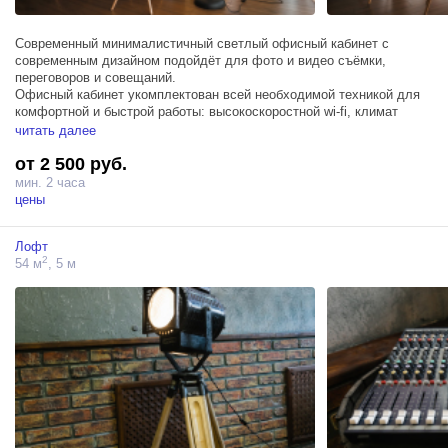
Современный минималистичный светлый офисный кабинет с
современным дизайном подойдёт для фото и видео съёмки,
переговоров и совещаний.
Офисный кабинет укомплектован всей необходимой техникой для
комфортной и быстрой работы: высокоскоростной wi-fi, климат
контроль, Apple TV, плазменный телевизор, «умная» подсветка.
читать далее
Подсветка имеет несколько режимов и направлена не только на
от 2 500 руб.
освещение пространства, но и на выстраивание световых точек для
съёмки.
мин. 2 часа
Вторая часть офиса - это зона для отдыха с камином, диваном,
цены
креслами и шахматным стоиком.
Лофт
2
54 м
, 5 м