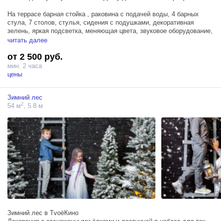
На террасе барная стойка , раковина с подачей воды, 4 барных
стула, 7 столов, стулья, сидения с подушками, декоративная
зелень, яркая подсветка, меняющая цвета, звуковое оборудование,
плазменный телевизор.
читать далее
от 2 500 руб.
Вместимость 60-80 человек.
Можно шуметь после 00:00
мин. 2 часа
цены
К террасе прилагается возможно арендовать дополнительный бар в
помещении и зону отдыха - комнату с пианино.
Зимний лес
2
54 м
, 5.8 м
Зимний лес в ТvоёКино