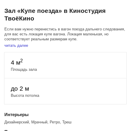
Зал «Купе поезда» в Киностудия
ТвоёКино
Если вам нужно перенестись в вагон поезда дальнего следования,
для вас есть локация купе вагона. Локация маленькая, но
соответствует реальным размерам купе.
читать далее
В купе вагона можно снимать обратную точку. За окном хромакей и
пространство для оператора. За дверью небольшая зона коридора
с окном и поручнем. За окном хромакей и место для световых
2
4 м
приборов.
Площадь зала
Стоит отметить, что студия купе вагона полностью соответствует
реальности, ведь декорация собрана из реальных элементов купе.
до 2 м
Высота потолка
Интерьеры
Дизайнерский, Мрачный, Ретро, Треш