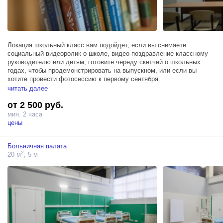
Локация школьный класс вам подойдет, если вы снимаете
социальный видеоролик о школе, видео-поздравление классному
руководителю или детям, готовите череду скетчей о школьных
годах, чтобы продемонстрировать на выпускном, или если вы
хотите провести фотосессию к первому сентября.
читать далее
Студия школьный класс подойдет не только для киносъемок, но и
от 2 500 руб.
для проведения занятий или мастер-классов.
мин. 2 часа
И это еще не всё. К локации школьный класс можно арендовать
цены
школьный коридор. В коридоре серый линолеум, светлые стены,
коричневые двери. На стенах вывески, характерные для локации
Больничная палата
школьный коридор. На дверях таблички, которые можно менять под
2
20 м
, 5 м
разные задачи.