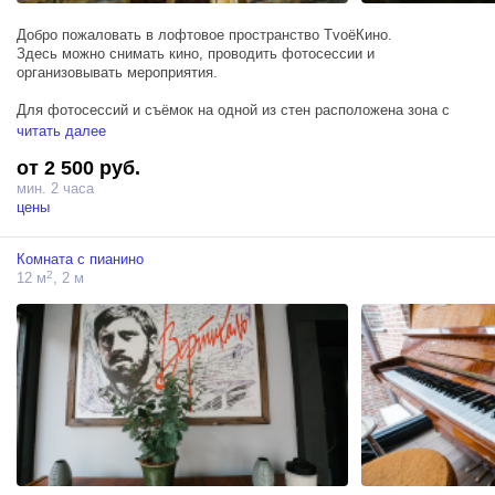
Добро пожаловать в лофтовое пространство ТvоёКино.
Здесь можно снимать кино, проводить фотосессии и
организовывать мероприятия.
Для фотосессий и съёмок на одной из стен расположена зона с
бумажными фото фонами (белый, черный, серый, хромакей,
читать далее
жёлтый, голубой) шириной 3,55 м.
от 2 500 руб.
Одна сторона пространства с большими окнами, которые можно
мин. 2 часа
закрыть рол шторами.
цены
В лофте можно организовать фуршет или вечеринку с громкой
Комната с пианино
музыкой. Мы обеспечили пространство хорошей акустической
2
12 м
, 2 м
системой.