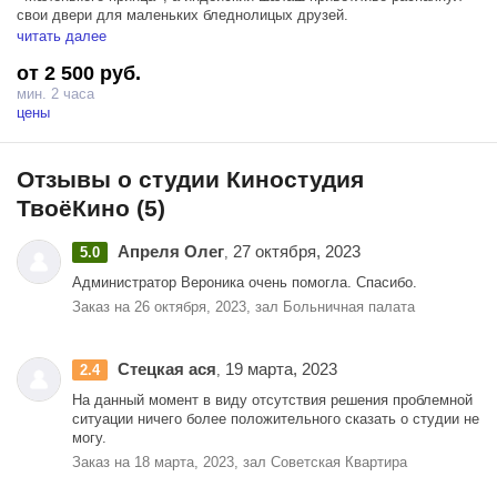
свои двери для маленьких бледнолицых друзей.
читать далее
Здесь есть всё самое необходимое для съёмок вашего ребёнка: от
от 2 500 руб.
приборов для ванильного чаепития с любимыми куклами, до мечты
многих — игрушечной железной дороги.
мин. 2 часа
цены
А когда в студии «наступает ночь», благодаря интересному
световому решению, тени шторы рисуют на стене красивый
цветочный узор — в такой обстановке детская съёмка заиграет
Отзывы о студии Киностудия
новыми красками.
ТвоёКино (5)
Апреля Олег
27 октября, 2023
5.0
,
Администратор Вероника очень помогла. Спасибо.
Заказ на 26 октября, 2023, зал Больничная палата
Стецкая ася
19 марта, 2023
2.4
,
На данный момент в виду отсутствия решения проблемной
ситуации ничего более положительного сказать о студии не
могу.
Заказ на 18 марта, 2023, зал Советская Квартира