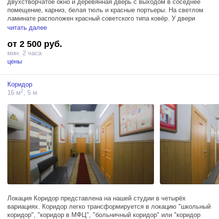
двухстворчатое окно и деревянная дверь с выходом в соседнее
помещение, карниз, белая тюль и красные портьеры. На светлом
ламинате расположен красный советского типа ковёр. У двери
крючки для верхней одежды.
читать далее
В комнате из мебели: два зеленых кресла, журнальный столик,
от 2 500 руб.
тумба с телевизором, проигрыватель с радио, секретер. На стенах
фотографии в рамочках и часы с кукушкой, книжная полка, книги,
мин. 2 часа
игрушки, посуда, настольная лампа, виниловый проигрыватель.
цены
Коридор
2
16 м
, 5 м
Локация Коридор представлена на нашей студии в четырёх
вариациях. Коридор легко трансформируется в локацию "школьный
коридор", "коридор в МФЦ", "больничный коридор" или "коридор