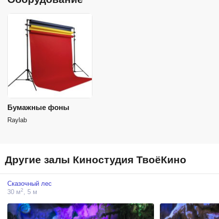
Бумажные фоны
Raylab
Другие залы Киностудия ТвоёКино
Сказочный лес
2
30 м
, 5 м