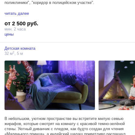
поликлиники", "коридор в полицейском участке".
В коридоре серый линолеум, светлые стены с деревянными
читать далее
панелями коричневого цвета и голубого цвета для локации
от 2 500 руб.
"больничный коридор".
мин. 2 часа
Под каждую локацию меняются лавки и сидения, информационные
цены
доски и сменные таблички на дверях.
Детская комната
2
32 м
, 5 м
В небольшом, уютном пространстве вы встретите милую семью
жирафов, которые смотрят на комнату с красивой темно-зелёной
стены. Уютный диванчик с пледом, как будто создан для чтения
«Маленького принца», а индейский шалаш приветливо распахнул