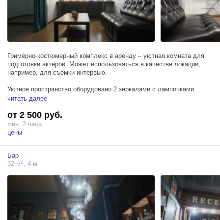
баннером снаружи с видом на березовую поляну.
Гримёрно-костюмерный комплекс в аренду – уютная комната для
подготовки актеров. Может использоваться в качестве локации,
например, для съемки интервью.
Уютное пространство оборудовано 2 зеркалами с лампочками,
стульями, диваном с журнальным столиком, зоной для
читать далее
переодевания и вешалками с костюмами.
от 2 500 руб.
мин. 2 часа
цены
Бар
2
32 м
, 4 м