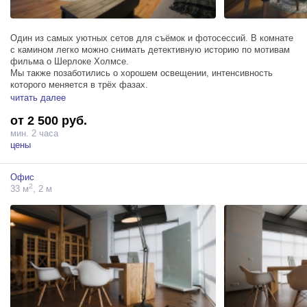
Один из самых уютных сетов для съёмок и фотосессий. В комнате
с камином легко можно снимать детективную историю по мотивам
фильма о Шерлоке Холмсе.
Мы также позаботились о хорошем освещении, интенсивность
которого меняется в трёх фазах.
Во второй части расположен светлый офис с деревяным столом,
читать далее
белыми стульями.
от 2 500 руб.
мин. 2 часа
цены
Офис
2
33 м
, 2 м