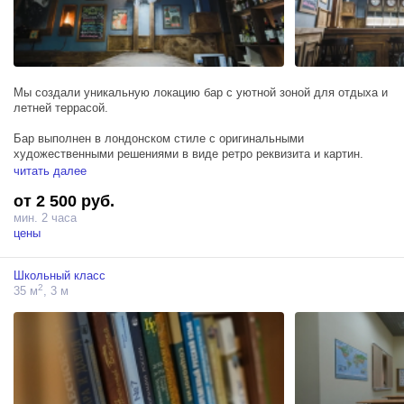
Мы создали уникальную локацию бар с уютной зоной для отдыха и
летней террасой.
Бар выполнен в лондонском стиле с оригинальными
художественными решениями в виде ретро реквизита и картин.
Из бара через комнату с пианинно можно выйти на террасу.
читать далее
от 2 500 руб.
На террасе барная стойка , раковина с подачей воды, 4 барных
стула, 7 столов, стулья, сидения с подушками, декоративная
мин. 2 часа
зелень, яркая подсветка, меняющая цвета, звуковое оборудование,
цены
плазменный телевизор.
Школьный класс
Вместимость 60-80 человек.
2
35 м
, 3 м
Можно шуметь после 00:00