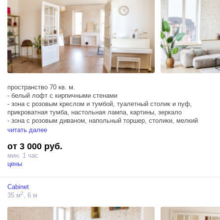
пространство 70 кв. м.
- белый лофт с кирпичными стенами
- зона с розовым креслом и тумбой, туалетный столик и пуф,
прикроватная тумба, настольная лампа, картины, зеркало
- зона с розовым диваном, напольный торшер, столики, мелкий
декор
читать далее
- зона с украшенным белым камином, желтое кресло, белый ковер
от 3 000 руб.
- рабочая зона со столом и стулом,
- серый диван с подушками, картинами и торшером, настенное
мин. 1 час
классическое зеркало,
цены
- зона со стеллажом и бордовым креслом,
- белое пианино Bohler&Campbell
Cabinet
- зона с барным бархатным стулом у большой зеркальной
2
35 м
, 6 м
распашной двери
Зал ”Home” соединён c залом "Cabinet" большой распашной
классической дверью