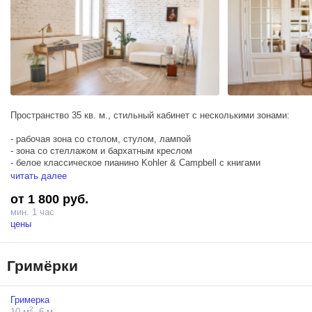
Пространство 35 кв. м., стильный кабинет с несколькими зонами:
- рабочая зона со столом, стулом, лампой
- зона со стеллажом и бархатным креслом
- белое классическое пианино Kohler & Campbell с книгами
- зона с серым бархатным диваном, зеркальными столиками,
читать далее
напольным торшером, пальмами и другим мелким декором
от 1 800 руб.
Зал ”Cabinet” соединён большой распашной классической
мин. 1 час
зеркальной дверью с залом ”Home”
цены
Гримёрки
Гримерка
2
10 м
, 6 м