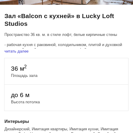
Зал «Balcon с кухней» в Lucky Loft
Studios
Пространство 36 кв. м. в стиле лофт, белые кирпичные стены
- рабочая кухня с раковиной, холодильником, плитой и духовкой
- стильный серый диван с подушками, кофейным столиком и
читать далее
бежевым ковром
- раздвижной обеденный стол на 6-8 человек со стульями
- белый стеллаж с посудой и диско-шаром
2
36 м
- отдельный выход на пожарную лестницу/на улицу
Площадь зала
до 6 м
Высота потолка
Интерьеры
Дизайнерский, Имитация квартиры, Имитация кухни, Имитация