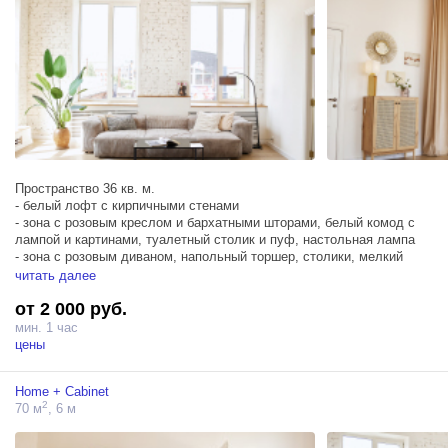
Пространство 36 кв. м.
- белый лофт с кирпичными стенами
- зона с розовым креслом и бархатными шторами, белый комод с
лампой и картинами, туалетный столик и пуф, настольная лампа
- зона с розовым диваном, напольный торшер, столики, мелкий
декор
читать далее
- зона с украшенным белым камином и зеркалом, желтое кресло,
от 2 000 руб.
белый ковер
мин. 1 час
Зал ”Home” соединён большой распашной классической зеркальной
цены
дверью с залом ”Cabinet”
Home + Cabinet
2
70 м
, 6 м