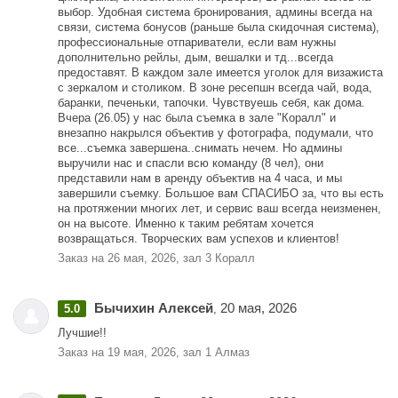
можно воспользоваться свободными залами (по согласованию с
выбор. Удобная система бронирования, админы всегда на
администратором) или в уборной в любой момент без
связи, система бонусов (раньше была скидочная система),
согласований.
профессиональные отпариватели, если вам нужны
- После использования гримёрки всё должно быть прибрано
дополнительно рейлы, дым, вешалки и тд...всегда
арендатором гримёрного места: не должно быть мусора,
предоставят. В каждом зале имеется уголок для визажиста
использованных стаканчиков, салфеток, ватных дисков и палочек,
с зеркалом и столиком. В зоне ресепшн всегда чай, вода,
ложечек, посторонних предметов и следов от чего-то просыпанного
баранки, печеньки, тапочки. Чувствуешь себя, как дома.
или пролитого на поверхности, полы, мебель, стены и т.п.
Вчера (26.05) у нас была съемка в зале "Коралл" и
- В случае оставленных загрязнений/мусора после вашей аренды,
внезапно накрылся объектив у фотографа, подумали, что
услуга уборки гримёрного места после вас платная 500-50000 ₽ за
все...съемка завершена..снимать нечем. Но админы
уборку 1 места (в зависимости от загрязнений).
выручили нас и спасли всю команду (8 чел), они
представили нам в аренду объектив на 4 часа, и мы
завершили съемку. Большое вам СПАСИБО за, что вы есть
на протяжении многих лет, и сервис ваш всегда неизменен,
он на высоте. Именно к таким ребятам хочется
возвращаться. Творческих вам успехов и клиентов!
Заказ на 26 мая, 2026, зал 3 Коралл
Бычихин Алексей
20 мая, 2026
5.0
,
Лучшие!!
Заказ на 19 мая, 2026, зал 1 Алмаз