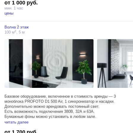
от 1 000 руб.
мин. 1 час
цены
Волна 2 этаж
2
100 м
, 5 м
Базовое оборудование, включенное в стоимость аренды — 3
моноблока PROFOTO D1 500 Air, 1 синхронизатор и насадки.
Дополнительно можно арендовать постоянный свет.
Есть возможность подключения 380В, 32А и 63А.
Бумажные фоны можно установить в любом зале.
Дополнительно можно арендовать постоянный свет.
читать далее
от 1 700 руб.