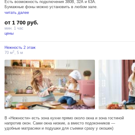
Есть возможность подключения 380В, 32А и 63А.
Бумажные фоны можно установить в любом зале.
Свет из окон искусственный.
читать далее
от 1 700 руб.
мин. 1 час
цены
Нежность 2 этаж
2
70 м
, 5 м
В «Нежности» есть зона кухни прямо около окна и зона гостиной
напротив окон. Сами окна низкие, а вместо подоконников —
удобные матрасики и подушки для съемки сразу у окошек)