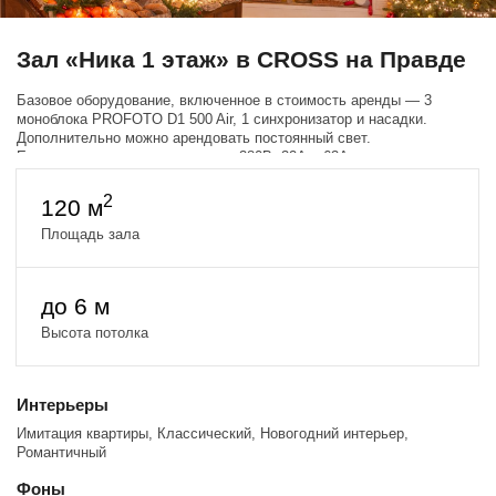
Зал «Ника 1 этаж» в CROSS на Правде
Базовое оборудование, включенное в стоимость аренды — 3
моноблока PROFOTO D1 500 Air, 1 синхронизатор и насадки.
Дополнительно можно арендовать постоянный свет.
Есть возможность подключения 380В, 32А и 63А.
Бумажные фоны можно установить в любом зале.
Свет из окон искусственный.
2
120 м
Площадь зала
до 6 м
Высота потолка
Интерьеры
Имитация квартиры, Классический, Новогодний интерьер,
Романтичный
Фоны