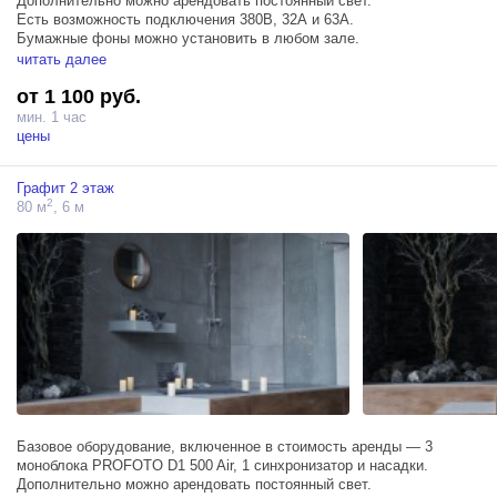
Дополнительно можно арендовать постоянный свет.
Есть возможность подключения 380В, 32А и 63А.
Бумажные фоны можно установить в любом зале.
Свет из окон искусственный.
читать далее
от 1 100 руб.
мин. 1 час
цены
Графит 2 этаж
2
80 м
, 6 м
Базовое оборудование, включенное в стоимость аренды — 3
моноблока PROFOTO D1 500 Air, 1 синхронизатор и насадки.
Дополнительно можно арендовать постоянный свет.