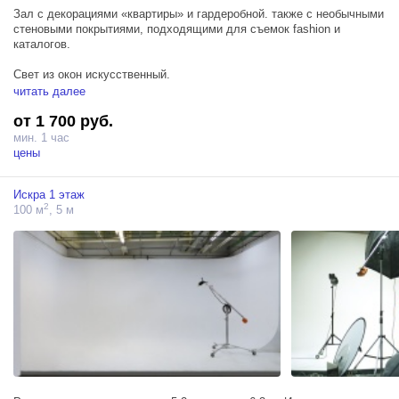
Зал с декорациями «квартиры» и гардеробной. также с необычными
стеновыми покрытиями, подходящими для съемок fashion и
каталогов.
Свет из окон искусственный.
читать далее
Базовое оборудование во всех залах, включенное в стоимость
от 1 700 руб.
аренды — 3 моноблока PROFOTO D1 500 Air, 1 синхронизатор и
насадки.
мин. 1 час
цены
Искра 1 этаж
2
100 м
, 5 м