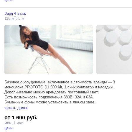
Заря 4 этаж
2
110 м
, 5 м
Базовое оборудование, включенное в стоимость аренды — 3
моноблока PROFOTO D1 500 Air, 1 синхронизатор и насадки.
Дополнительно можно арендовать постоянный свет.
Есть возможность подключения 380В, 32А и 63А.
Бумажные фоны можно установить в любом зале.
Размер циклорамы — вылет: 4 м., ширина 5 м. Использование
читать далее
циклорамы — 1000 руб.
от 1 600 руб.
мин. 1 час
цены