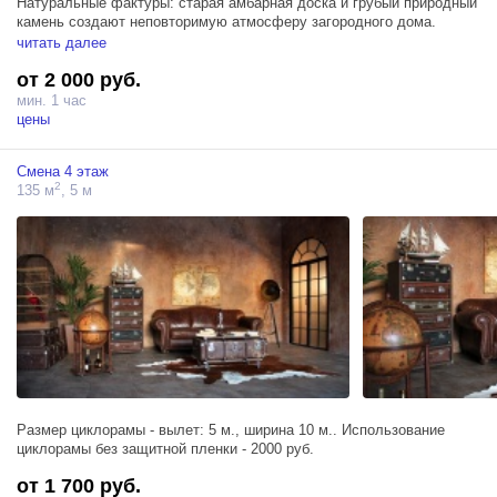
Натуральные фактуры: старая амбарная доска и грубый природный
камень создают неповторимую атмосферу загородного дома.
В студии огромное окно во всю стену.
читать далее
идеально подходит для романтичных и новогодних съемок.
от 2 000 руб.
Ждем вас!
мин. 1 час
Базовое оборудование, включенное в стоимость аренды — 3
цены
моноблока PROFOTO D1 500 Air, 1 синхронизатор и насадки.
Дополнительно можно арендовать постоянный свет.
Смена 4 этаж
Есть возможность подключения 380В, 32А и 63А.
2
135 м
, 5 м
Бумажные фоны можно установить в любом зале.
Размер циклорамы - вылет: 5 м., ширина 10 м.. Использование
циклорамы без защитной пленки - 2000 руб.
от 1 700 руб.