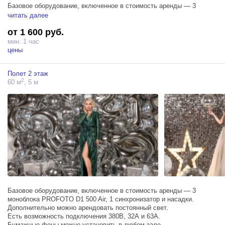
Базовое оборудование, включенное в стоимость аренды — 3
моноблока PROFOTO D1 500 Air, 1 синхронизатор и насадки.
читать далее
Дополнительно можно арендовать постоянный свет.
от 1 600 руб.
Есть возможность подключения 380В, 32А и 63А.
Бумажные фоны можно установить в любом зале.
мин. 1 час
цены
Полет 2 этаж
2
60 м
, 5 м
Базовое оборудование, включенное в стоимость аренды — 3
моноблока PROFOTO D1 500 Air, 1 синхронизатор и насадки.
Дополнительно можно арендовать постоянный свет.
Есть возможность подключения 380В, 32А и 63А.
Бумажные фоны можно установить в любом зале.