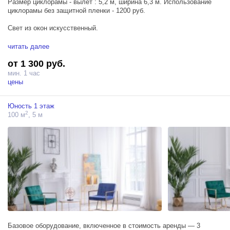
Размер циклорамы - вылет : 5,2 м, ширина 6,3 м. Использование
циклорамы без защитной пленки - 1200 руб.
Свет из окон искусственный.
Базовое оборудование, включенное в стоимость аренды — 3
читать далее
моноблока PROFOTO D1 500 Air, 1 синхронизатор и насадки.
от 1 300 руб.
Дополнительно можно арендовать постоянный свет.
Есть возможность подключения 380В, 32А и 63А.
мин. 1 час
Бумажные фоны можно установить в любом зале.
цены
Свет из окон искусственный.
Размер циклорамы — вылет : 5,2 м, ширина 6,3 м Использование
Юность 1 этаж
циклорамы — 1200 руб.
2
100 м
, 5 м
Базовое оборудование, включенное в стоимость аренды — 3