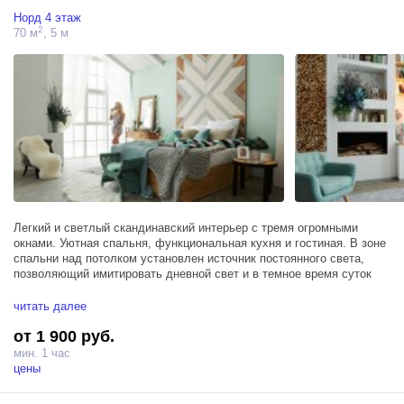
Норд 4 этаж
2
70 м
, 5 м
Легкий и светлый скандинавский интерьер с тремя огромными
окнами. Уютная спальня, функциональная кухня и гостиная. В зоне
спальни над потолком установлен источник постоянного света,
позволяющий имитировать дневной свет и в темное время суток
Базовое оборудование, включенное в стоимость аренды — 3
читать далее
моноблока PROFOTO D1 500 Air, 1 синхронизатор и насадки.
от 1 900 руб.
Дополнительно можно арендовать постоянный свет.
Есть возможность подключения 380В, 32А и 63А.
мин. 1 час
Бумажные фоны можно установить в любом зале.
цены