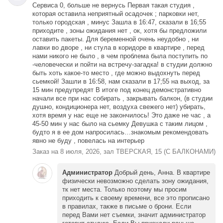
Сервиса 0, больше не вернусь Первая такая студия ,
которая оставила неприятный осадочек ; парковки нет,
только городская , минус Зашла в 16:47, сказали в 16;55
приходите , зоны ожидания нет , ок, хотя бы предложили
оставить пакеты. Для беременной очень неудобно , ни
лавки во дворе , ни стула в коридоре в квартире , перед
нами никого не было , в чем проблема была поступить по
-человечески и пойти на встречу-загадка! в студии должно
быть хоть какое-то место , где можно выдохнуть перед
сьемкой! Зашли в 16:58, нам сказали в 17;55 на выход, за
15 мин предупредят В итоге под конец демонстративно
начали все при нас собирать , закрывать балкон, (в студии
душно, кондиционера нет, воздуха свежего нет) убирать,
хотя время у нас еще не закончилось! Это даже не час , а
45-50 мин у нас было на сьемку Девушка с таким лицом ,
будто я в ее дом напросилась…знакомым рекомендовать
явно не буду , повелась на интерьер
Заказ на 8 июля, 2026, зал ТВЕРСКАЯ, 15 (С БАЛКОНАМИ)
Администратор
Добрый день, Анна. В квартире
физически невозможно сделать зону ожидания,
тк нет места. Только поэтому мы просим
приходить к своему времени, все это прописано
в правилах, также в письме о брони. Если
перед Вами нет съемки, значит администратор