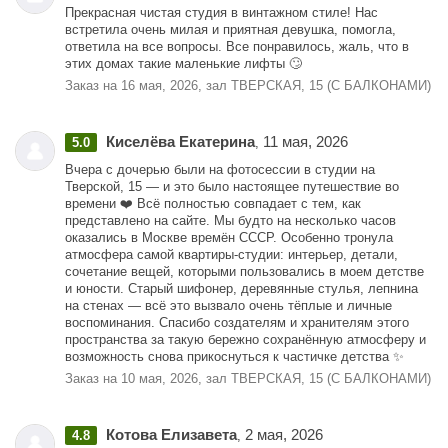
Прекрасная чистая студия в винтажном стиле! Нас
встретила очень милая и приятная девушка, помогла,
ответила на все вопросы. Все понравилось, жаль, что в
этих домах такие маленькие лифты 🙄
Заказ на 16 мая, 2026, зал ТВЕРСКАЯ, 15 (С БАЛКОНАМИ)
Киселёва Екатерина
11 мая, 2026
5.0
,
Вчера с дочерью были на фотосессии в студии на
Тверской, 15 — и это было настоящее путешествие во
времени ❤️ Всё полностью совпадает с тем, как
представлено на сайте. Мы будто на несколько часов
оказались в Москве времён СССР. Особенно тронула
атмосфера самой квартиры-студии: интерьер, детали,
сочетание вещей, которыми пользовались в моем детстве
и юности. Старый шифонер, деревянные стулья, лепнина
на стенах — всё это вызвало очень тёплые и личные
воспоминания. Спасибо создателям и хранителям этого
пространства за такую бережно сохранённую атмосферу и
возможность снова прикоснуться к частичке детства ✨
Заказ на 10 мая, 2026, зал ТВЕРСКАЯ, 15 (С БАЛКОНАМИ)
Котова Елизавета
2 мая, 2026
4.8
,