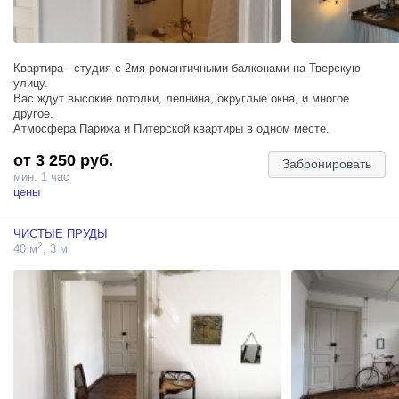
Квартира - студия с 2мя романтичными балконами на Тверскую
улицу.
Вас ждут высокие потолки, лепнина, округлые окна, и многое
другое.
Атмосфера Парижа и Питерской квартиры в одном месте.
от 3 250 руб.
Вы точно влюбитесь!
Забронировать
мин. 1 час
цены
ЧИСТЫЕ ПРУДЫ
2
40 м
, 3 м