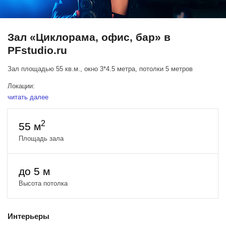
Зал «Циклорама, офис, бар» в
PFstudio.ru
Зал площадью 55 кв.м., окно 3*4.5 метра, потолки 5 метров
Локации:
читать далее
Цикролама
Кабинет, библиотека, офис, камин, каминное кресло
Лофт: серый диван, фактурная серия стена, торшеры, зеркала,
2
55 м
картины и тд
Бар
Площадь зала
Интереснас серотемная стена, стиллажи, гримерное место,
Современный скоростной свет Godox со всеми насадками,
до 5 м
журавли, систенды, флаги, кубики, мебель и тд
Высота потолка
Компьютер MAC с проводом подключения к камере!!!
Цена аренды:
Интерьеры
Будни с 10:00 до 23:00 1600 руб