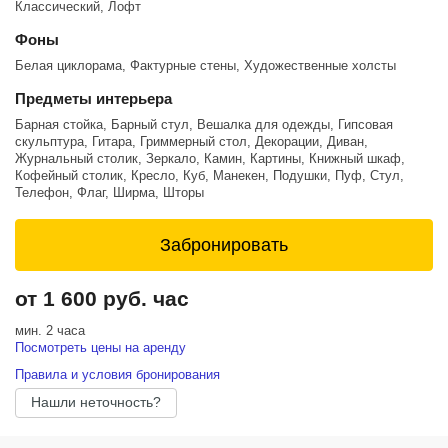
Классический, Лофт
Выходные, праздничные дни 1800 руб
Фоны
Ночные часы 2000 руб
Белая циклорама, Фактурные стены, Художественные холсты
Аренда зала на всю ночь (Время аренды с 23:00 до 06:00) 10000
Предметы интерьера
Барная стойка, Барный стул, Вешалка для одежды, Гипсовая
При пачкающем использовании циклорамы (любом варианте где
скульптура, Гитара, Гриммерный стол, Декорации, Диван,
ходят по цикроламе и оставляют следы) идет доплата 2000 за
Журнальный столик, Зеркало, Камин, Картины, Книжный шкаф,
покраску циклорамы
Кофейный столик, Кресло, Куб, Манекен, Подушки, Пуф, Стул,
Телефон, Флаг, Ширма, Шторы
Забронировать
от 1 600 руб. час
мин. 2 часа
Посмотреть цены на аренду
Правила и условия бронирования
Нашли неточность?