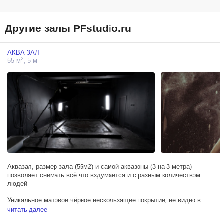
Другие залы PFstudio.ru
АКВА ЗАЛ
2
55 м
, 5 м
Аквазал, размер зала (55м2) и самой аквазоны (3 на 3 метра)
позволяет снимать всё что вздумается и с разным количеством
людей.
Уникальное матовое чёрное нескользящее покрытие, не видно в
кадре, создаёт хорошую глубину воды и можно прыгать как угодно,
читать далее
не скользя. Несколько вариантов включения воды: передняя