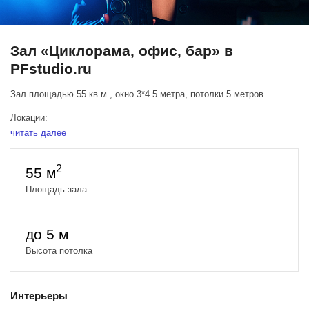
Зал «Циклорама, офис, бар» в
PFstudio.ru
Зал площадью 55 кв.м., окно 3*4.5 метра, потолки 5 метров
Локации:
читать далее
Цикролама
Кабинет, библиотека, офис, камин, каминное кресло
Лофт: серый диван, фактурная серия стена, торшеры, зеркала,
2
55 м
картины и тд
Бар
Площадь зала
Интереснас серотемная стена, стиллажи, гримерное место,
Современный скоростной свет Godox со всеми насадками,
до 5 м
журавли, систенды, флаги, кубики, мебель и тд
Высота потолка
Компьютер MAC с проводом подключения к камере!!!
Цена аренды:
Интерьеры
Будни с 10:00 до 23:00 1600 руб