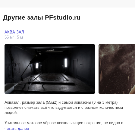
Другие залы PFstudio.ru
АКВА ЗАЛ
2
55 м
, 5 м
Аквазал, размер зала (55м2) и самой аквазоны (3 на 3 метра)
позволяет снимать всё что вздумается и с разным количеством
людей.
Уникальное матовое чёрное нескользящее покрытие, не видно в
кадре, создаёт хорошую глубину воды и можно прыгать как угодно,
читать далее
не скользя. Несколько вариантов включения воды: передняя